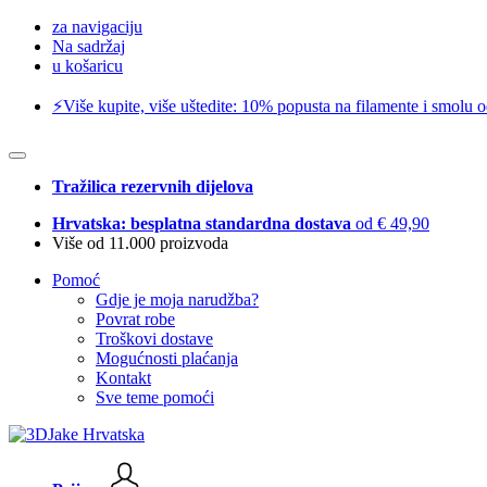
za navigaciju
Na sadržaj
u košaricu
⚡️Više kupite, više uštedite: 10% popusta na filamente i smolu 
Tražilica rezervnih dijelova
Hrvatska: besplatna standardna dostava
od € 49,90
Više od 11.000 proizvoda
Pomoć
Gdje je moja narudžba?
Povrat robe
Troškovi dostave
Mogućnosti plaćanja
Kontakt
Sve teme pomoći