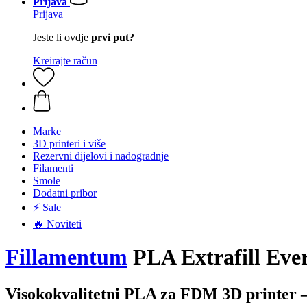
Prijava
Prijava
Jeste li ovdje
prvi put?
Kreirajte račun
Marke
3D printeri i više
Rezervni dijelovi i nadogradnje
Filamenti
Smole
Dodatni pribor
⚡ Sale
🔥 Noviteti
Fillamentum
PLA Extrafill Eve
Visokokvalitetni PLA za FDM 3D printer 