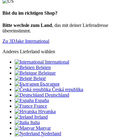
Bist du im richtigen Shop?
Bitte wechsle zum Land
, das mit deiner Lieferadresse
übereinstimmt.
Zu 3DJake International
Anderes Lieferland wählen
International
Belgien
Belgique
België
България
Česká republika
Deutschland
España
France
Hrvatska
Ireland
Italia
Magyar
Nederland