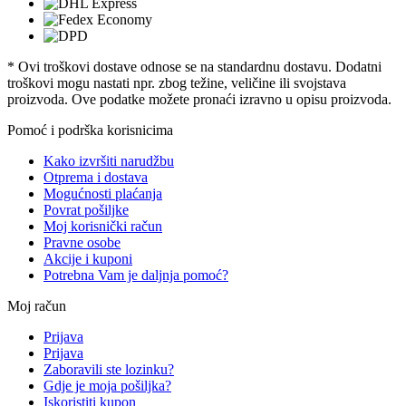
* Ovi troškovi dostave odnose se na standardnu ​​dostavu. Dodatni
troškovi mogu nastati npr. zbog težine, veličine ili svojstava
proizvoda. Ove podatke možete pronaći izravno u opisu proizvoda.
Pomoć i podrška korisnicima
Kako izvršiti narudžbu
Otprema i dostava
Mogućnosti plaćanja
Povrat pošiljke
Moj korisnički račun
Pravne osobe
Akcije i kuponi
Potrebna Vam je daljnja pomoć?
Moj račun
Prijava
Prijava
Zaboravili ste lozinku?
Gdje je moja pošiljka?
Iskoristiti kupon