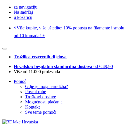
za navigaciju
Na sadržaj
u košaricu
⚡️Više kupite, više uštedite: 10% popusta na filamente i smolu
od 10 komada! ⚡️
Tražilica rezervnih dijelova
Hrvatska: besplatna standardna dostava
od € 49,90
Više od 11.000 proizvoda
Pomoć
Gdje je moja narudžba?
Povrat robe
Troškovi dostave
Mogućnosti plaćanja
Kontakt
Sve teme pomoći