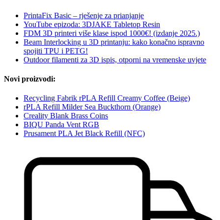
PrintaFix Basic – rješenje za prianjanje
YouTube epizoda: 3DJAKE Tabletop Resin
FDM 3D printeri više klase ispod 1000€! (izdanje 2025.)
Beam Interlocking u 3D printanju: kako konačno ispravno
spojiti TPU i PETG!
Outdoor filamenti za 3D ispis, otporni na vremenske uvjete
Novi proizvodi:
Recycling Fabrik rPLA Refill Creamy Coffee (Beige)
rPLA Refill Milder Sea Buckthorn (Orange)
Creality Blank Brass Coins
BIQU Panda Vent RGB
Prusament PLA Jet Black Refill (NFC)