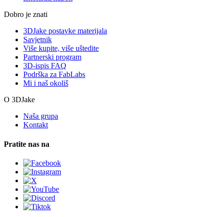
Dobro je znati
3DJake postavke materijala
Savjetnik
Više kupite, više uštedite
Partnerski program
3D-ispis FAQ
Podrška za FabLabs
Mi i naš okoliš
O 3DJake
Naša grupa
Kontakt
Pratite nas na