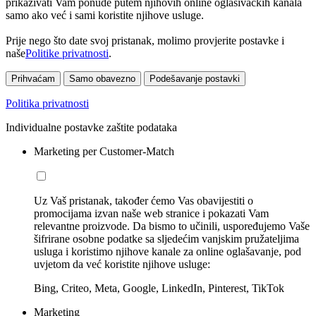
prikazivati Vam ponude putem njihovih online oglašivačkih kanala
samo ako već i sami koristite njihove usluge.
Prije nego što date svoj pristanak, molimo provjerite postavke i
naše
Politike privatnosti
.
Prihvaćam
Samo obavezno
Podešavanje postavki
Politika privatnosti
Individualne postavke zaštite podataka
Marketing per Customer-Match
Uz Vaš pristanak, također ćemo Vas obavijestiti o
promocijama izvan naše web stranice i pokazati Vam
relevantne proizvode. Da bismo to učinili, uspoređujemo Vaše
šifrirane osobne podatke sa sljedećim vanjskim pružateljima
usluga i koristimo njihove kanale za online oglašavanje, pod
uvjetom da već koristite njihove usluge:
Bing, Criteo, Meta, Google, LinkedIn, Pinterest, TikTok
Marketing