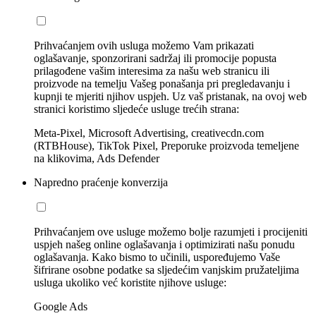
Prihvaćanjem ovih usluga možemo Vam prikazati
oglašavanje, sponzorirani sadržaj ili promocije popusta
prilagođene vašim interesima za našu web stranicu ili
proizvode na temelju Vašeg ponašanja pri pregledavanju i
kupnji te mjeriti njihov uspjeh. Uz vaš pristanak, na ovoj web
stranici koristimo sljedeće usluge trećih strana:
Meta-Pixel, Microsoft Advertising, creativecdn.com
(RTBHouse), TikTok Pixel, Preporuke proizvoda temeljene
na klikovima, Ads Defender
Napredno praćenje konverzija
Prihvaćanjem ove usluge možemo bolje razumjeti i procijeniti
uspjeh našeg online oglašavanja i optimizirati našu ponudu
oglašavanja. Kako bismo to učinili, uspoređujemo Vaše
šifrirane osobne podatke sa sljedećim vanjskim pružateljima
usluga ukoliko već koristite njihove usluge:
Google Ads