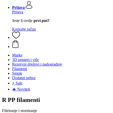
Prijava
Prijava
Jeste li ovdje
prvi put?
Kreirajte račun
Marke
3D printeri i više
Rezervni dijelovi i nadogradnje
Filamenti
Smole
Dodatni pribor
⚡ Sale
🔥 Noviteti
R PP filamenti
Filtriranje i storniranje