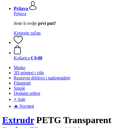
Prijava
Prijava
Jeste li ovdje
prvi put?
Kreirajte račun
Košarica
€ 0,00
Marke
3D printeri i više
Rezervni dijelovi i nadogradnje
Filamenti
Smole
Dodatni pribor
⚡ Sale
🔥 Noviteti
Extrudr
PETG Transparent