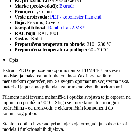
Br. proizvođača:
9120066746191
Marke (proizvođači):
Extrudr
Promjer:
1,75 mm
Vrste proizvoda:
PET / kopoliester filamenti
Boja:
Prozirno, Crvena
kompatibilnost:
Bambu Lab AMS*
RAL boja:
RAL 3001
Sustav:
Kolut
Preporučena temperatura obrade:
210 - 230 °C
Preporučena temperatura podloge:
60 - 70 °C
Opis
Extrudr PETG je posebno optimiziran za FDM/FFF procese i
predstavlja maksimalnu funkcionalnost čak i pod velikim
mehaničkim opterećenjem. Sa svojim optimalnim svojstvima tiska,
materijal je posebno prikladan za primjene visokih performansi.
Filament nudi izvrsna mehanička i optička svojstva te je otporan na
toplinu do približno 90 °C. Stoga se može koristiti u mnogim
područjima - od proizvodnje elektroničkih komponenti do
kuhinjskog pribora.
Staklena optika i izvrsno prianjanje sloja omogućuju ispis estetskih
modela i funkcionalnih dijelova.