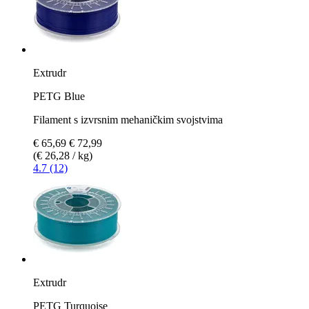
Extrudr
PETG Blue
Filament s izvrsnim mehaničkim svojstvima
€ 65,69
€ 72,99
(€ 26,28 / kg)
4.7 (12)
Extrudr
PETG Turquoise