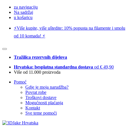
za navigaciju
Na sadržaj
u košaricu
⚡️Više kupite, više uštedite: 10% popusta na filamente i smolu
od 10 komada! ⚡️
Tražilica rezervnih dijelova
Hrvatska: besplatna standardna dostava
od € 49,90
Više od 11.000 proizvoda
Pomoć
Gdje je moja narudžba?
Povrat robe
Troškovi dostave
Mogućnosti plaćanja
Kontakt
Sve teme pomoći