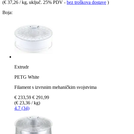
(
€ 37,26 / kg
, uključ. 25% PDV
-
bez troškova dostave
)
Boja:
Extrudr
PETG White
Filament s izvrsnim mehaničkim svojstvima
€ 233,59
€ 291,99
(€ 23,36 / kg)
4.7 (34)