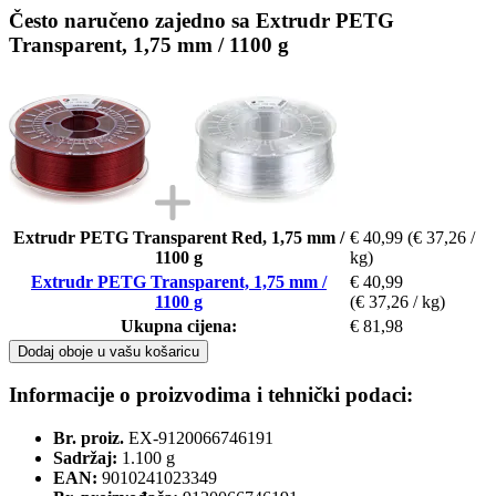
Često naručeno zajedno sa Extrudr PETG
Transparent, 1,75 mm / 1100 g
Extrudr PETG Transparent Red, 1,75 mm /
€ 40,99
(€ 37,26 /
1100 g
kg)
Extrudr PETG Transparent, 1,75 mm /
€ 40,99
1100 g
(€ 37,26 / kg)
Ukupna cijena:
€ 81,98
Dodaj oboje u vašu košaricu
Informacije o proizvodima i tehnički podaci:
Br. proiz.
EX-9120066746191
Sadržaj:
1.100 g
EAN:
9010241023349