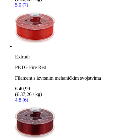
5.0 (7)
Extrudr
PETG Fire Red
Filament s izvrsnim mehaničkim svojstvima
€ 40,99
(€ 37,26 / kg)
4.8 (6)