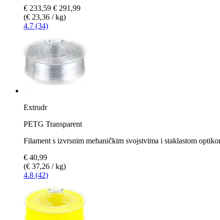
€ 233,59
€ 291,99
(€ 23,36 / kg)
4.7 (34)
Extrudr
PETG Transparent
Filament s izvrsnim mehaničkim svojstvima i staklastom optik
€ 40,99
(€ 37,26 / kg)
4.8 (42)