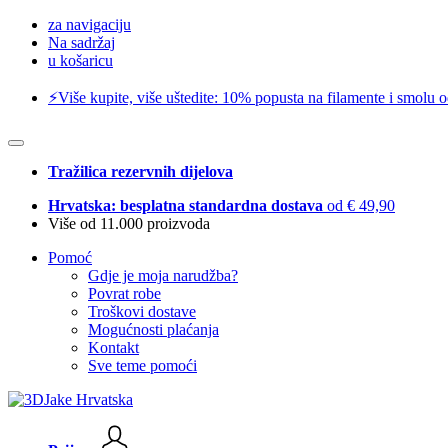
za navigaciju
Na sadržaj
u košaricu
⚡️Više kupite, više uštedite: 10% popusta na filamente i smolu 
Tražilica rezervnih dijelova
Hrvatska: besplatna standardna dostava
od € 49,90
Više od 11.000 proizvoda
Pomoć
Gdje je moja narudžba?
Povrat robe
Troškovi dostave
Mogućnosti plaćanja
Kontakt
Sve teme pomoći