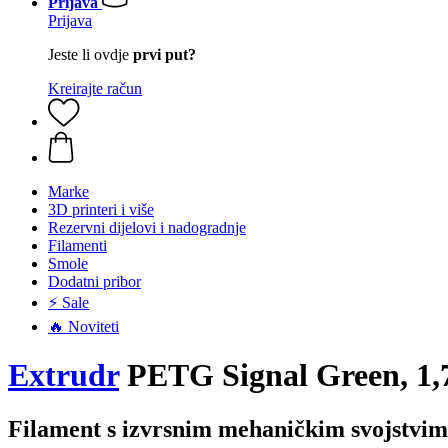
Prijava
Prijava
Jeste li ovdje
prvi put?
Kreirajte račun
Marke
3D printeri i više
Rezervni dijelovi i nadogradnje
Filamenti
Smole
Dodatni pribor
⚡ Sale
🔥 Noviteti
Extrudr
PETG Signal Green, 1,
Filament s izvrsnim mehaničkim svojstvi