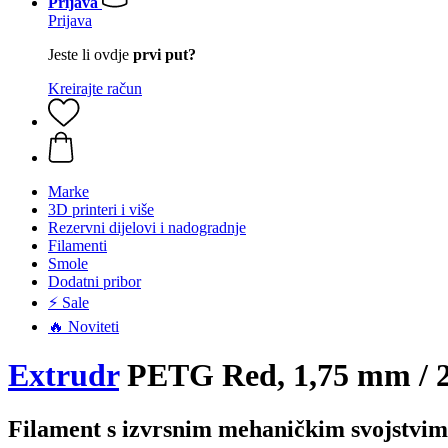
Prijava
Prijava
Jeste li ovdje
prvi put?
Kreirajte račun
Marke
3D printeri i više
Rezervni dijelovi i nadogradnje
Filamenti
Smole
Dodatni pribor
⚡ Sale
🔥 Noviteti
Extrudr
PETG Red, 1,75 mm / 2
Filament s izvrsnim mehaničkim svojstvi