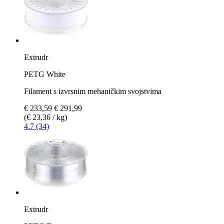
Extrudr
PETG White
Filament s izvrsnim mehaničkim svojstvima
€ 233,59
€ 291,99
(€ 23,36 / kg)
4.7 (34)
Extrudr