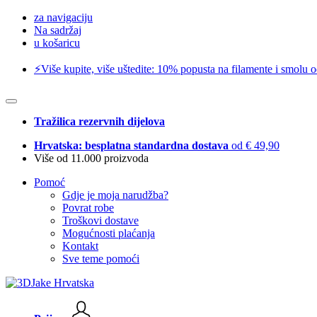
za navigaciju
Na sadržaj
u košaricu
⚡️Više kupite, više uštedite: 10% popusta na filamente i smolu 
Tražilica rezervnih dijelova
Hrvatska: besplatna standardna dostava
od € 49,90
Više od 11.000 proizvoda
Pomoć
Gdje je moja narudžba?
Povrat robe
Troškovi dostave
Mogućnosti plaćanja
Kontakt
Sve teme pomoći