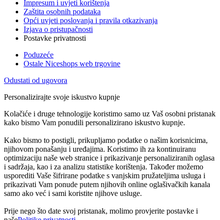
Impresum i uvjeti korištenja
Zaštita osobnih podataka
Opći uvjeti poslovanja i pravila otkazivanja
Izjava o pristupačnosti
Postavke privatnosti
Poduzeće
Ostale Niceshops web trgovine
Odustati od ugovora
Personalizirajte svoje iskustvo kupnje
Kolačiće i druge tehnologije koristimo samo uz Vaš osobni pristanak
kako bismo Vam ponudili personalizirano iskustvo kupnje.
Kako bismo to postigli, prikupljamo podatke o našim korisnicima,
njihovom ponašanju i uređajima. Koristimo ih za kontinuiranu
optimizaciju naše web stranice i prikazivanje personaliziranih oglasa
i sadržaja, kao i za analizu statistike korištenja. Također možemo
usporediti Vaše šifrirane podatke s vanjskim pružateljima usluga i
prikazivati Vam ponude putem njihovih online oglašivačkih kanala
samo ako već i sami koristite njihove usluge.
Prije nego što date svoj pristanak, molimo provjerite postavke i
naše
Politike privatnosti
.