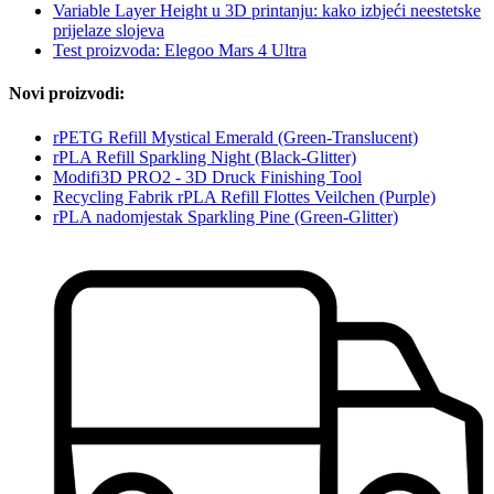
Variable Layer Height u 3D printanju: kako izbjeći neestetske
prijelaze slojeva
Test proizvoda: Elegoo Mars 4 Ultra
Novi proizvodi:
rPETG Refill Mystical Emerald (Green-Translucent)
rPLA Refill Sparkling Night (Black-Glitter)
Modifi3D PRO2 - 3D Druck Finishing Tool
Recycling Fabrik rPLA Refill Flottes Veilchen (Purple)
rPLA nadomjestak Sparkling Pine (Green-Glitter)