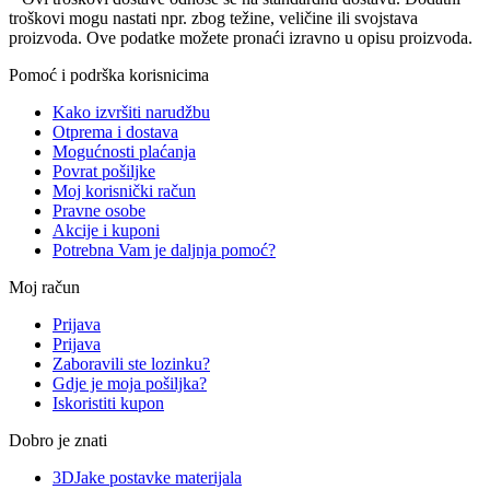
troškovi mogu nastati npr. zbog težine, veličine ili svojstava
proizvoda. Ove podatke možete pronaći izravno u opisu proizvoda.
Pomoć i podrška korisnicima
Kako izvršiti narudžbu
Otprema i dostava
Mogućnosti plaćanja
Povrat pošiljke
Moj korisnički račun
Pravne osobe
Akcije i kuponi
Potrebna Vam je daljnja pomoć?
Moj račun
Prijava
Prijava
Zaboravili ste lozinku?
Gdje je moja pošiljka?
Iskoristiti kupon
Dobro je znati
3DJake postavke materijala