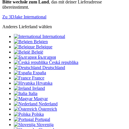
Bitte wechsle zum Land
, das mit deiner Lieferadresse
übereinstimmt.
Zu 3DJake International
Anderes Lieferland wählen
International
Belgien
Belgique
België
България
Česká republika
Deutschland
España
France
Hrvatska
Ireland
Italia
Magyar
Nederland
Österreich
Polska
Portugal
Slovenija