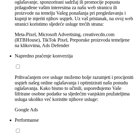
oglašavanje, sponzorirani sadržaj ili promocije popusta
prilagođene vašim interesima za našu web stranicu ili
proizvode na temelju Vašeg ponašanja pri pregledavanju i
kupnji te mjeriti njihov uspjeh. Uz vaš pristanak, na ovoj web
stranici koristimo sljedeće usluge trećih strana:
Meta-Pixel, Microsoft Advertising, creativecdn.com
(RTBHouse), TikTok Pixel, Preporuke proizvoda temeljene
na klikovima, Ads Defender
Napredno praćenje konverzija
Prihvaćanjem ove usluge možemo bolje razumjeti i procijeniti
uspjeh našeg online oglašavanja i optimizirati našu ponudu
oglašavanja. Kako bismo to učinili, uspoređujemo Vaše
šifrirane osobne podatke sa sljedećim vanjskim pružateljima
usluga ukoliko već koristite njihove usluge:
Google Ads
Performanse