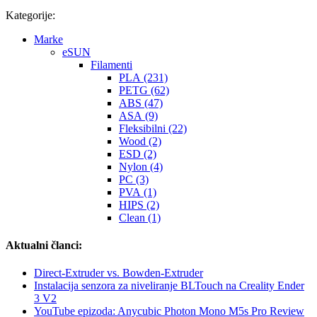
Kategorije:
Marke
eSUN
Filamenti
PLA (231)
PETG (62)
ABS (47)
ASA (9)
Fleksibilni (22)
Wood (2)
ESD (2)
Nylon (4)
PC (3)
PVA (1)
HIPS (2)
Clean (1)
Aktualni članci:
Direct-Extruder vs. Bowden-Extruder
Instalacija senzora za niveliranje BLTouch na Creality Ender
3 V2
YouTube epizoda: Anycubic Photon Mono M5s Pro Review