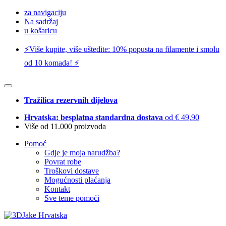
za navigaciju
Na sadržaj
u košaricu
⚡️Više kupite, više uštedite: 10% popusta na filamente i smolu
od 10 komada! ⚡️
Tražilica rezervnih dijelova
Hrvatska: besplatna standardna dostava
od € 49,90
Više od 11.000 proizvoda
Pomoć
Gdje je moja narudžba?
Povrat robe
Troškovi dostave
Mogućnosti plaćanja
Kontakt
Sve teme pomoći