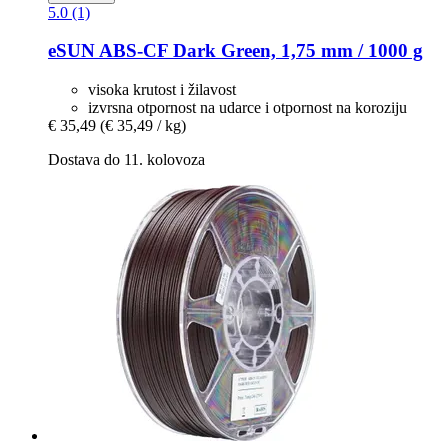
5.0 (1)
eSUN
ABS-​CF Dark Green, 1,75 mm / 1000 g
visoka krutost i žilavost
izvrsna otpornost na udarce i otpornost na koroziju
€ 35,49
(€ 35,49 / kg)
Dostava do 11. kolovoza