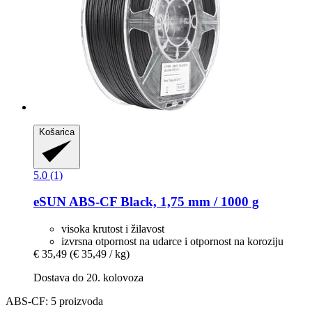
Košarica
5.0 (1)
eSUN
ABS-​CF Black, 1,75 mm / 1000 g
visoka krutost i žilavost
izvrsna otpornost na udarce i otpornost na koroziju
€ 35,49
(€ 35,49 / kg)
Dostava do 20. kolovoza
ABS-CF: 5 proizvoda