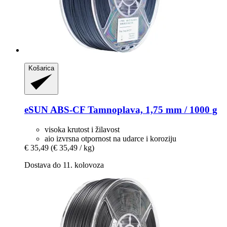
Košarica
eSUN
ABS-​CF Tamnoplava, 1,75 mm / 1000 g
visoka krutost i žilavost
aio izvrsna otpornost na udarce i koroziju
€ 35,49
(€ 35,49 / kg)
Dostava do 11. kolovoza