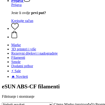
Prijava
Prijava
Jeste li ovdje
prvi put?
Kreirajte račun
Marke
3D printeri i više
Rezervni dijelovi i nadogradnje
Filamenti
Smole
Dodatni pribor
⚡ Sale
🔥 Noviteti
eSUN ABS-CF filamenti
Filtriranje i storniranje
Cijena
Marke (proizvođači)
Promj