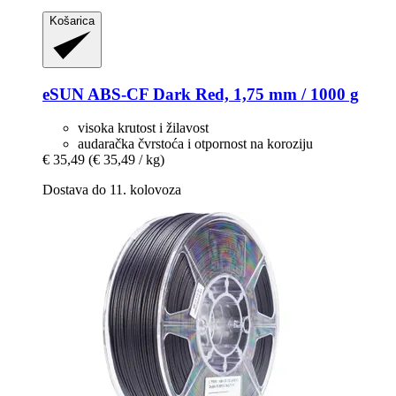
Košarica
eSUN
ABS-​CF Dark Red, 1,75 mm / 1000 g
visoka krutost i žilavost
audaračka čvrstoća i otpornost na koroziju
€ 35,49
(€ 35,49 / kg)
Dostava do 11. kolovoza