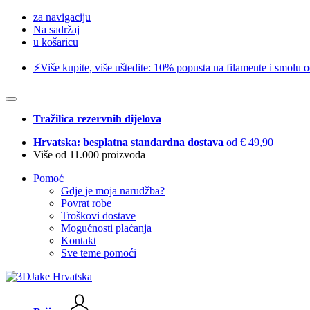
za navigaciju
Na sadržaj
u košaricu
⚡️Više kupite, više uštedite: 10% popusta na filamente i smolu 
Tražilica rezervnih dijelova
Hrvatska: besplatna standardna dostava
od € 49,90
Više od 11.000 proizvoda
Pomoć
Gdje je moja narudžba?
Povrat robe
Troškovi dostave
Mogućnosti plaćanja
Kontakt
Sve teme pomoći