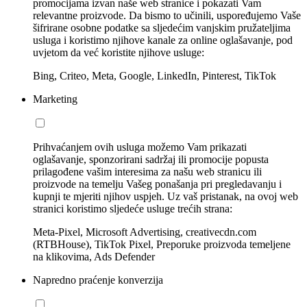
promocijama izvan naše web stranice i pokazati Vam
relevantne proizvode. Da bismo to učinili, uspoređujemo Vaše
šifrirane osobne podatke sa sljedećim vanjskim pružateljima
usluga i koristimo njihove kanale za online oglašavanje, pod
uvjetom da već koristite njihove usluge:
Bing, Criteo, Meta, Google, LinkedIn, Pinterest, TikTok
Marketing
Prihvaćanjem ovih usluga možemo Vam prikazati
oglašavanje, sponzorirani sadržaj ili promocije popusta
prilagođene vašim interesima za našu web stranicu ili
proizvode na temelju Vašeg ponašanja pri pregledavanju i
kupnji te mjeriti njihov uspjeh. Uz vaš pristanak, na ovoj web
stranici koristimo sljedeće usluge trećih strana:
Meta-Pixel, Microsoft Advertising, creativecdn.com
(RTBHouse), TikTok Pixel, Preporuke proizvoda temeljene
na klikovima, Ads Defender
Napredno praćenje konverzija