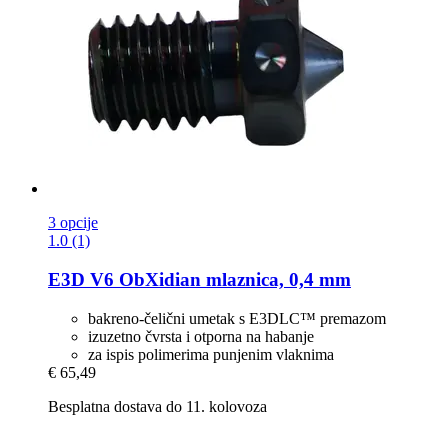
3 opcije
1.0 (1)
E3D
V6 ObXidian mlaznica, 0,4 mm
bakreno-čelični umetak s E3DLC™ premazom
izuzetno čvrsta i otporna na habanje
za ispis polimerima punjenim vlaknima
€ 65,49
Besplatna dostava do 11. kolovoza