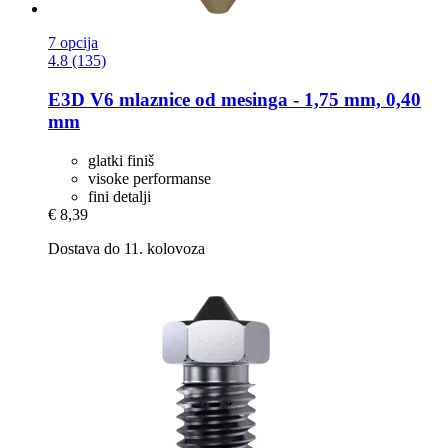
7 opcija
4.8 (135)
E3D
V6 mlaznice od mesinga -​ 1,75 mm, 0,40
mm
glatki finiš
visoke performanse
fini detalji
€ 8,39
Dostava do 11. kolovoza