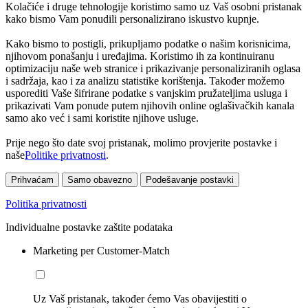
Kolačiće i druge tehnologije koristimo samo uz Vaš osobni pristanak
kako bismo Vam ponudili personalizirano iskustvo kupnje.
Kako bismo to postigli, prikupljamo podatke o našim korisnicima,
njihovom ponašanju i uređajima. Koristimo ih za kontinuiranu
optimizaciju naše web stranice i prikazivanje personaliziranih oglasa
i sadržaja, kao i za analizu statistike korištenja. Također možemo
usporediti Vaše šifrirane podatke s vanjskim pružateljima usluga i
prikazivati Vam ponude putem njihovih online oglašivačkih kanala
samo ako već i sami koristite njihove usluge.
Prije nego što date svoj pristanak, molimo provjerite postavke i
naše
Politike privatnosti
.
Prihvaćam
Samo obavezno
Podešavanje postavki
Politika privatnosti
Individualne postavke zaštite podataka
Marketing per Customer-Match
Uz Vaš pristanak, također ćemo Vas obavijestiti o