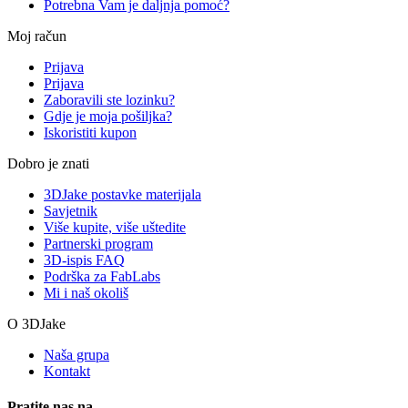
Potrebna Vam je daljnja pomoć?
Moj račun
Prijava
Prijava
Zaboravili ste lozinku?
Gdje je moja pošiljka?
Iskoristiti kupon
Dobro je znati
3DJake postavke materijala
Savjetnik
Više kupite, više uštedite
Partnerski program
3D-ispis FAQ
Podrška za FabLabs
Mi i naš okoliš
O 3DJake
Naša grupa
Kontakt
Pratite nas na