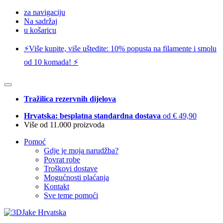
za navigaciju
Na sadržaj
u košaricu
⚡️Više kupite, više uštedite: 10% popusta na filamente i smolu
od 10 komada! ⚡️
Tražilica rezervnih dijelova
Hrvatska: besplatna standardna dostava
od € 49,90
Više od 11.000 proizvoda
Pomoć
Gdje je moja narudžba?
Povrat robe
Troškovi dostave
Mogućnosti plaćanja
Kontakt
Sve teme pomoći