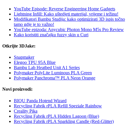
YouTube Episode: Reverse Engineering Home Gadgets
Lightning Infill: Kako uštedjeti materijal, vrijeme i težinu!
Modifikatori Bambu Studija: kako optimizirati 3D ispis točno
tamo gdje je to važno!
YouTube epizoda: Anycubic Photon Mono M5s Pro Review
Kako koristiti značajku fuzzy skin u Curi
Otkrijte 3DJake:
Snapmaker
Elegoo TPU 95A Blue
Bambu Lab Heatbed Unit A1 Series
Polymaker PolyLite Luminous PLA Green
Polymaker Panchroma™ PLA Neon Orange
Novi proizvodi:
BIQU Panda Hotend Wizard
Recycling Fabrik rPLA Refill Speziale Rainbow
Creality Pika
Recycling Fabrik rPLA Hidden Lagoon (Blue)
Recycling Fabrik rPLA Sparkling Candle (Red-Glitter)