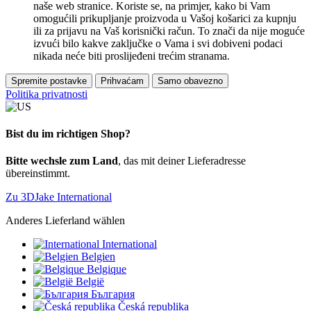
naše web stranice. Koriste se, na primjer, kako bi Vam
omogućili prikupljanje proizvoda u Vašoj košarici za kupnju
ili za prijavu na Vaš korisnički račun. To znači da nije moguće
izvući bilo kakve zaključke o Vama i svi dobiveni podaci
nikada neće biti proslijeđeni trećim stranama.
Spremite postavke
Prihvaćam
Samo obavezno
Politika privatnosti
Bist du im richtigen Shop?
Bitte wechsle zum Land
, das mit deiner Lieferadresse
übereinstimmt.
Zu 3DJake International
Anderes Lieferland wählen
International
Belgien
Belgique
België
България
Česká republika