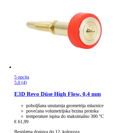
5 opcija
5.0 (4)
E3D
Revo Düse High Flow, 0,4 mm
poboljšana unutarnja geometrija mlaznice
povećana volumetrijska brzina protoka
temperature ispisa do maksimalno 300 °C
€ 61,99
Besplatna dostava do 12. kolovoza