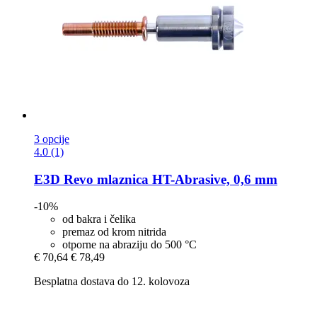
3 opcije
4.0 (1)
E3D
Revo mlaznica HT-​Abrasive, 0,6 mm
-10%
od bakra i čelika
premaz od krom nitrida
otporne na abraziju do 500 °C
€ 70,64
€ 78,49
Besplatna dostava do 12. kolovoza