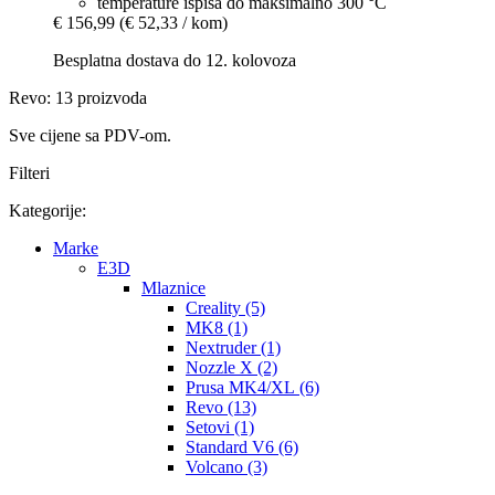
temperature ispisa do maksimalno 300 °C
€ 156,99
(€ 52,33 / kom)
Besplatna dostava do 12. kolovoza
Revo: 13 proizvoda
Sve cijene sa PDV-om.
Filteri
Kategorije:
Marke
E3D
Mlaznice
Creality (5)
MK8 (1)
Nextruder (1)
Nozzle X (2)
Prusa MK4/XL (6)
Revo (13)
Setovi (1)
Standard V6 (6)
Volcano (3)