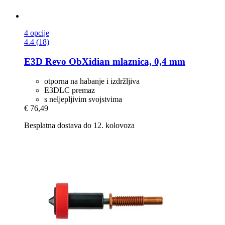
4 opcije
4.4 (18)
E3D
Revo ObXidian mlaznica, 0,4 mm
otporna na habanje i izdržljiva
E3DLC premaz
s neljepljivim svojstvima
€ 76,49
Besplatna dostava do 12. kolovoza