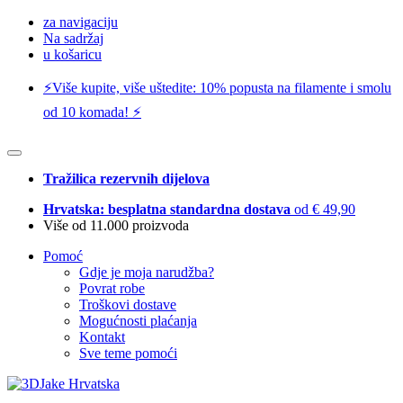
za navigaciju
Na sadržaj
u košaricu
⚡️Više kupite, više uštedite: 10% popusta na filamente i smolu
od 10 komada! ⚡️
Tražilica rezervnih dijelova
Hrvatska: besplatna standardna dostava
od € 49,90
Više od 11.000 proizvoda
Pomoć
Gdje je moja narudžba?
Povrat robe
Troškovi dostave
Mogućnosti plaćanja
Kontakt
Sve teme pomoći