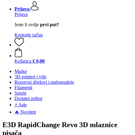
Prijava
Prijava
Jeste li ovdje
prvi put?
Kreirajte račun
Košarica
€ 0,00
Marke
3D printeri i više
Rezervni dijelovi i nadogradnje
Filamenti
Smole
Dodatni pribor
⚡ Sale
🔥 Noviteti
E3D RapidChange Revo 3D mlaznice
pisača