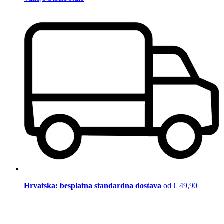
Hrvatska: besplatna standardna dostava
od € 49,90