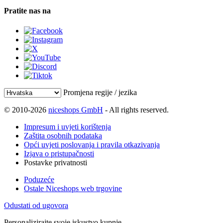
Pratite nas na
Promjena regije / jezika
© 2010-2026
niceshops GmbH
- All rights reserved.
Impresum i uvjeti korištenja
Zaštita osobnih podataka
Opći uvjeti poslovanja i pravila otkazivanja
Izjava o pristupačnosti
Postavke privatnosti
Poduzeće
Ostale Niceshops web trgovine
Odustati od ugovora
Personalizirajte svoje iskustvo kupnje