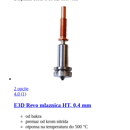
2 opcije
4.0 (1)
E3D
Revo mlaznica HT, 0,4 mm
od bakra
premaz od krom nitrida
otporna na temperaturu do 500 °C