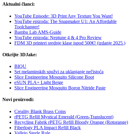
Aktualni članci:
YouTube Episode: 3D Print Any Texture You Want!
YouTube epizoda: The Snapmaker U1: An Affordable
Toolchanger!
Bambu Lab AMS-Guide
YouTube epizoda: Neptune 4 & 4 Pro Review
FDM 3D printeri srednje klase ispod 500€! (izdanje 2025.)
Otkrijte 3DJake:
BIQU
Set melaminskih spužvi za uklanjanje nečistoća
Slice Engineering Mosquito Silicone Boot
eSUN PLA+ Light Beige
Slice Engineering Mosquito Boron Nitride Paste
Novi proizvodi:
Creality Blank Brass Coins
rPETG Refill Mystical Emerald (Green-Translucent)
Recycling Fabrik rPETG Refill Bloody Orange (Rotorange)
Fiberlogy PLA Impact Refill Black
Vallejo Steele Rule