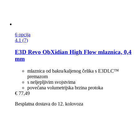
6 opcija
4.1 (7)
E3D
Revo ObXidian High Flow mlaznica, 0,4
mm
mlaznica od bakra/kaljenog čelika s E3DLC™
premazom
s neljepljivim svojstvima
povećana volumetrijska brzina protoka
€ 77,49
Besplatna dostava do 12. kolovoza