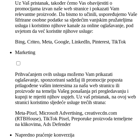
Uz Vaš pristanak, također ćemo Vas obavijestiti o
promocijama izvan naše web stranice i pokazati Vam
relevantne proizvode. Da bismo to učinili, uspoređujemo Vaše
šifrirane osobne podatke sa sljedećim vanjskim pružateljima
usluga i koristimo njihove kanale za online oglašavanje, pod
uvjetom da već koristite njihove usluge:
Bing, Criteo, Meta, Google, LinkedIn, Pinterest, TikTok
Marketing
Prihvaćanjem ovih usluga možemo Vam prikazati
oglašavanje, sponzorirani sadržaj ili promocije popusta
prilagođene vašim interesima za našu web stranicu ili
proizvode na temelju Vašeg ponašanja pri pregledavanju i
kupnji te mjeriti njihov uspjeh. Uz vaš pristanak, na ovoj web
stranici koristimo sljedeće usluge trećih strana:
Meta-Pixel, Microsoft Advertising, creativecdn.com
(RTBHouse), TikTok Pixel, Preporuke proizvoda temeljene
na klikovima, Ads Defender
Napredno praćenje konverzija