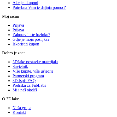
Akcije i kuponi
Potrebna Vam je daljnja pomoć?
Moj račun
Prijava
Prijava
Zaboravili ste lozinku?
Gdje je moja pošiljka?
Iskoristiti kupon
Dobro je znati
3DJake postavke materijala
Savjetnik
Više kupite, više uštedite
Partnerski program
3D-ispis FAQ
Podrška za FabLabs
Mi i naš okoliš
O 3DJake
Naša grupa
Kontakt