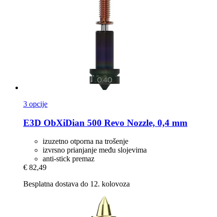
3 opcije
E3D
ObXiDian 500 Revo Nozzle, 0,4 mm
izuzetno otporna na trošenje
izvrsno prianjanje među slojevima
anti-stick premaz
€ 82,49
Besplatna dostava do 12. kolovoza