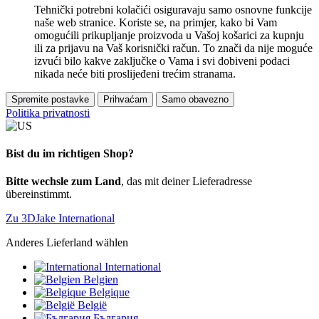
Tehnički potrebni kolačići osiguravaju samo osnovne funkcije
naše web stranice. Koriste se, na primjer, kako bi Vam
omogućili prikupljanje proizvoda u Vašoj košarici za kupnju
ili za prijavu na Vaš korisnički račun. To znači da nije moguće
izvući bilo kakve zaključke o Vama i svi dobiveni podaci
nikada neće biti proslijeđeni trećim stranama.
Spremite postavke
Prihvaćam
Samo obavezno
Politika privatnosti
Bist du im richtigen Shop?
Bitte wechsle zum Land
, das mit deiner Lieferadresse
übereinstimmt.
Zu 3DJake International
Anderes Lieferland wählen
International
Belgien
Belgique
België
България