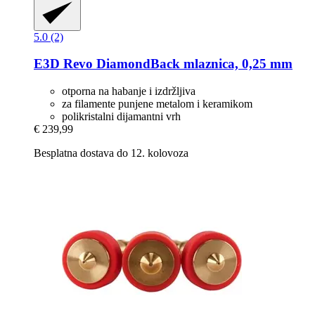
5.0 (2)
E3D
Revo DiamondBack mlaznica, 0,25 mm
otporna na habanje i izdržljiva
za filamente punjene metalom i keramikom
polikristalni dijamantni vrh
€ 239,99
Besplatna dostava do 12. kolovoza