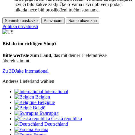
izvući bilo kakve zaključke o Vama i svi dobiveni podaci
nikada neće biti proslijeđeni trećim stranama.
Spremite postavke
Prihvaćam
Samo obavezno
Politika privatnosti
Bist du im richtigen Shop?
Bitte wechsle zum Land
, das mit deiner Lieferadresse
übereinstimmt.
Zu 3DJake International
Anderes Lieferland wählen
International
Belgien
Belgique
België
България
Česká republika
Deutschland
España
France