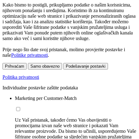
Kako bismo to postigli, prikupljamo podatke o našim korisnicima,
njihovom ponašanju i uređajima. Koristimo ih za kontinuiranu
optimizaciju naše web stranice i prikazivanje personaliziranih oglasa
i sadržaja, kao i za analizu statistike korištenja. Također možemo
usporediti Vaše šifrirane podatke s vanjskim pružateljima usluga i
prikazivati Vam ponude putem njihovih online oglašivačkih kanala
samo ako već i sami koristite njihove usluge.
Prije nego što date svoj pristanak, molimo provjerite postavke i
naše
Politike privatnosti
.
Prihvaćam
Samo obavezno
Podešavanje postavki
Politika privatnosti
Individualne postavke zaštite podataka
Marketing per Customer-Match
Uz Vaš pristanak, također ćemo Vas obavijestiti o
promocijama izvan naše web stranice i pokazati Vam
relevantne proizvode. Da bismo to učinili, uspoređujemo Vaše
šifrirane osobne podatke sa sljedećim vanjskim pružateljima