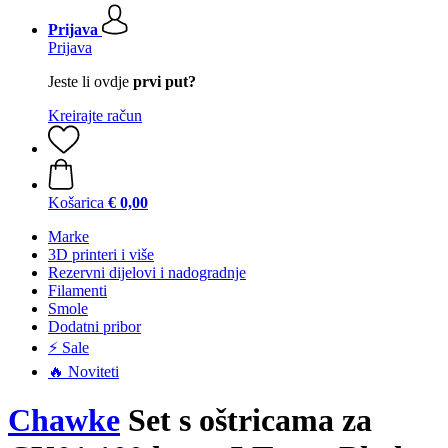
Prijava
Prijava
Jeste li ovdje
prvi put?
Kreirajte račun
Košarica
€ 0,00
Marke
3D printeri i više
Rezervni dijelovi i nadogradnje
Filamenti
Smole
Dodatni pribor
⚡ Sale
🔥 Noviteti
Chawke
Set s oštricama za