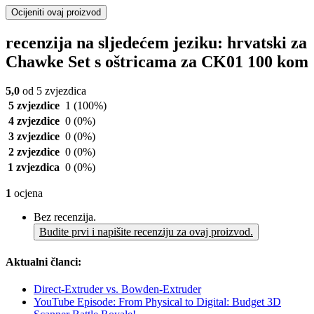
Ocijeniti ovaj proizvod
recenzija na sljedećem jeziku: hrvatski za
Chawke Set s oštricama za CK01 100 kom
5,0
od 5 zvjezdica
5 zvjezdice
1
(100%)
4 zvjezdice
0
(0%)
3 zvjezdice
0
(0%)
2 zvjezdice
0
(0%)
1 zvjezdica
0
(0%)
1
ocjena
Bez recenzija.
Budite prvi i napišite recenziju za ovaj proizvod.
Aktualni članci:
Direct-Extruder vs. Bowden-Extruder
YouTube Episode: From Physical to Digital: Budget 3D