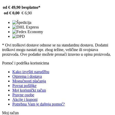
od € 49,90
besplatno*
od € 0,00
€ 6,90
* Ovi troškovi dostave odnose se na standardnu ​​dostavu. Dodatni
troškovi mogu nastati npr. zbog težine, veličine ili svojstava
proizvoda. Ove podatke možete pronaći izravno u opisu proizvoda.
Pomoć i podrška korisnicima
Kako izvršiti narudžbu
Otprema i dostava
Mogućnosti plaćanja
Povrat pošiljke
Moj korisnički račun
Pravne osobe
Akcije i kuponi
Potrebna Vam je daljnja pomoć?
Moj račun