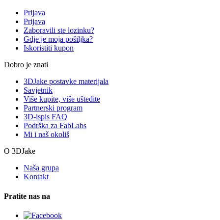
Prijava
Prijava
Zaboravili ste lozinku?
Gdje je moja pošiljka?
Iskoristiti kupon
Dobro je znati
3DJake postavke materijala
Savjetnik
Više kupite, više uštedite
Partnerski program
3D-ispis FAQ
Podrška za FabLabs
Mi i naš okoliš
O 3DJake
Naša grupa
Kontakt
Pratite nas na