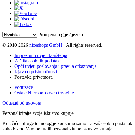
Promjena regije / jezika
© 2010-2026
niceshops GmbH
- All rights reserved.
Impresum i uvjeti korištenja
Zaštita osobnih podataka
Opći uvjeti poslovanja i pravila otkazivanja
Izjava o pristupačnosti
Postavke privatnosti
Poduzeće
Ostale Niceshops web trgovine
Odustati od ugovora
Personalizirajte svoje iskustvo kupnje
Kolačiće i druge tehnologije koristimo samo uz Vaš osobni pristanak
kako bismo Vam ponudili personalizirano iskustvo kupnje.