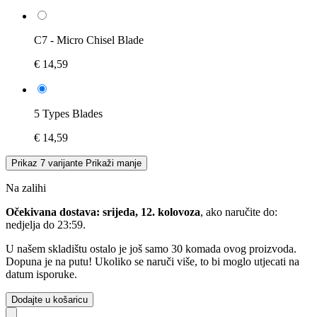
C7 - Micro Chisel Blade
€ 14,59
5 Types Blades
€ 14,59
Prikaz 7 varijante
Prikaži manje
Na zalihi
Očekivana dostava: srijeda, 12. kolovoza
, ako naručite do:
nedjelja do 23:59
.
U našem skladištu ostalo je još samo 30 komada ovog proizvoda.
Dopuna je na putu! Ukoliko se naruči više, to bi moglo utjecati na
datum isporuke.
Dodajte u košaricu