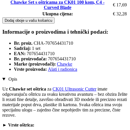
Chawke Set s oštricama za CK01 100 kom, C4 -
€ 17,69
Curved Blade
Ukupna cijena:
€ 32,28
Dodaj oboje u vašu košaricu
Informacije o proizvodima i tehnički podaci:
Br. proiz.
CHA-707654431710
Sadržaj:
1 set
EAN:
707654431710
Br. proizvođača:
707654431710
Marke (proizvođači):
Chawke
Vrste proizvoda:
Alati i radionica
Opis
Uz
Chawke set oštrica
za
CK01 Ultrasonic Cutter
imate
odgovarajuću oštricu za svaku kreativnu avanturu – bez obzira želite
li rezati fine detalje, završno obrađivati 3D modele ili precizno rezati
materijale poput drva, plastike ili kartona. Svaka oštrica ima svoju
specijalnu ulogu – zajedno čine nepobjediv tim za precizne, čiste
rezove.
►
Vrste oštrica: