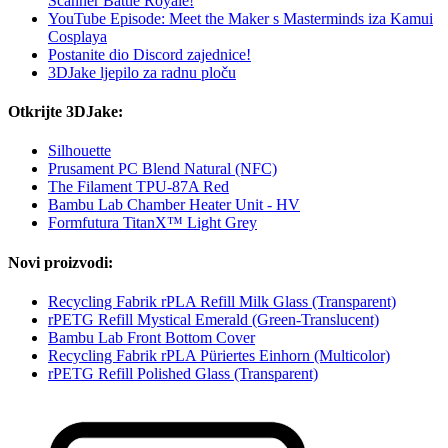
Scanner Battle Royale!
YouTube Episode: Meet the Maker s Masterminds iza Kamui
Cosplaya
Postanite dio Discord zajednice!
3DJake ljepilo za radnu ploču
Otkrijte 3DJake:
Silhouette
Prusament PC Blend Natural (NFC)
The Filament TPU-87A Red
Bambu Lab Chamber Heater Unit - HV
Formfutura TitanX™ Light Grey
Novi proizvodi:
Recycling Fabrik rPLA Refill Milk Glass (Transparent)
rPETG Refill Mystical Emerald (Green-Translucent)
Bambu Lab Front Bottom Cover
Recycling Fabrik rPLA Püriertes Einhorn (Multicolor)
rPETG Refill Polished Glass (Transparent)