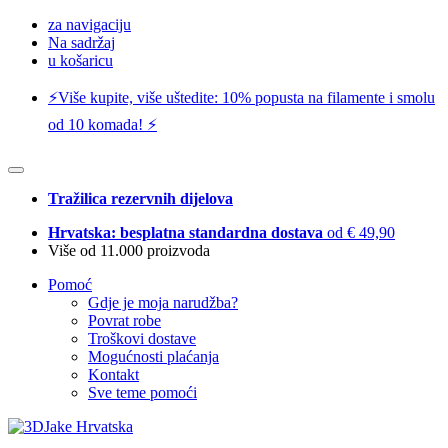
za navigaciju
Na sadržaj
u košaricu
⚡️Više kupite, više uštedite: 10% popusta na filamente i smolu
od 10 komada! ⚡️
Tražilica rezervnih dijelova
Hrvatska: besplatna standardna dostava
od € 49,90
Više od 11.000 proizvoda
Pomoć
Gdje je moja narudžba?
Povrat robe
Troškovi dostave
Mogućnosti plaćanja
Kontakt
Sve teme pomoći