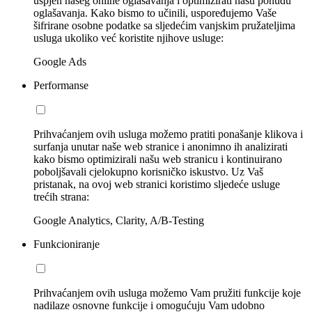
uspjeh našeg online oglašavanja i optimizirati našu ponudu
oglašavanja. Kako bismo to učinili, uspoređujemo Vaše
šifrirane osobne podatke sa sljedećim vanjskim pružateljima
usluga ukoliko već koristite njihove usluge:
Google Ads
Performanse
Prihvaćanjem ovih usluga možemo pratiti ponašanje klikova i
surfanja unutar naše web stranice i anonimno ih analizirati
kako bismo optimizirali našu web stranicu i kontinuirano
poboljšavali cjelokupno korisničko iskustvo. Uz Vaš
pristanak, na ovoj web stranici koristimo sljedeće usluge
trećih strana:
Google Analytics, Clarity, A/B-Testing
Funkcioniranje
Prihvaćanjem ovih usluga možemo Vam pružiti funkcije koje
nadilaze osnovne funkcije i omogućuju Vam udobno