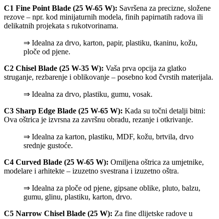
C1
Fine Point Blade
(25 W-65 W):
Savršena za precizne, složene
rezove – npr. kod minijaturnih modela, finih papirnatih radova ili
delikatnih projekata s rukotvorinama.
⇒ Idealna za drvo, karton, papir, plastiku, tkaninu, kožu,
ploče od pjene.
C2 Chisel Blade
(25 W-35 W):
Vaša prva opcija za glatko
struganje, rezbarenje i oblikovanje – posebno kod čvrstih materijala.
⇒ Idealna za drvo, plastiku, gumu, vosak.
C3 Sharp Edge Blade
(25 W-65 W):
Kada su točni detalji bitni:
Ova oštrica je izvrsna za završnu obradu, rezanje i otkrivanje.
⇒ Idealna za karton, plastiku, MDF, kožu, brtvila, drvo
srednje gustoće.
C4 Curved Blade
(25 W-65 W):
Omiljena oštrica za umjetnike,
modelare i arhitekte – izuzetno svestrana i izuzetno oštra.
⇒ Idealna za ploče od pjene, gipsane oblike, pluto, balzu,
gumu, glinu, plastiku, karton, drvo.
C5 Narrow Chisel Blade (25 W):
Za fine dlijetske radove u