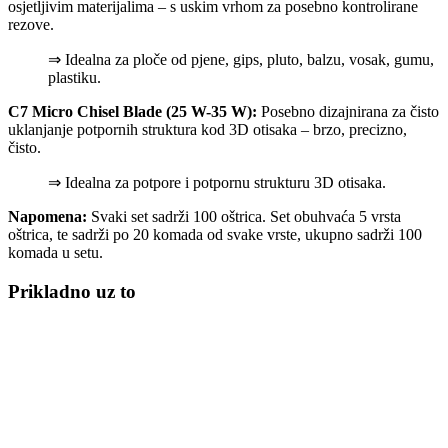
osjetljivim materijalima – s uskim vrhom za posebno kontrolirane
rezove.
⇒ Idealna za ploče od pjene, gips, pluto, balzu, vosak, gumu,
plastiku.
C7 Micro Chisel Blade
(25 W-35 W):
Posebno dizajnirana za čisto
uklanjanje potpornih struktura kod 3D otisaka – brzo, precizno,
čisto.
⇒ Idealna za potpore i potpornu strukturu 3D otisaka.
Napomena:
Svaki set sadrži 100 oštrica. Set obuhvaća 5 vrsta
oštrica, te sadrži po 20 komada od svake vrste, ukupno sadrži 100
komada u setu.
Prikladno uz to