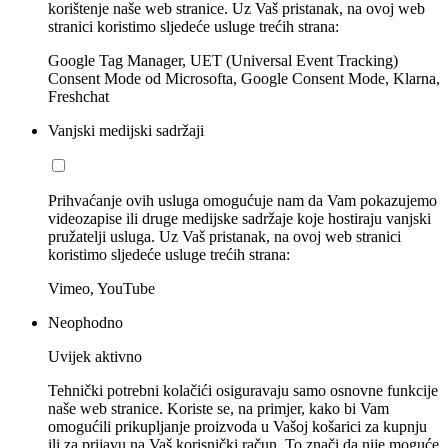
korištenje naše web stranice. Uz Vaš pristanak, na ovoj web
stranici koristimo sljedeće usluge trećih strana:
Google Tag Manager, UET (Universal Event Tracking)
Consent Mode od Microsofta, Google Consent Mode, Klarna,
Freshchat
Vanjski medijski sadržaji
Prihvaćanje ovih usluga omogućuje nam da Vam pokazujemo
videozapise ili druge medijske sadržaje koje hostiraju vanjski
pružatelji usluga. Uz Vaš pristanak, na ovoj web stranici
koristimo sljedeće usluge trećih strana:
Vimeo, YouTube
Neophodno
Uvijek aktivno
Tehnički potrebni kolačići osiguravaju samo osnovne funkcije
naše web stranice. Koriste se, na primjer, kako bi Vam
omogućili prikupljanje proizvoda u Vašoj košarici za kupnju
ili za prijavu na Vaš korisnički račun. To znači da nije moguće