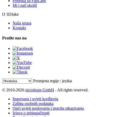
Podrška za FabLabs
Mi i naš okoliš
O 3DJake
Naša grupa
Kontakt
Pratite nas na
Promjena regije / jezika
© 2010-2026
niceshops GmbH
- All rights reserved.
Impresum i uvjeti korištenja
Zaštita osobnih podataka
Opći uvjeti poslovanja i pravila otkazivanja
Izjava o pristupačnosti