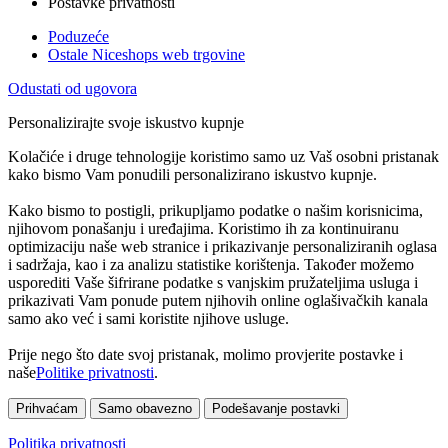
Postavke privatnosti
Poduzeće
Ostale Niceshops web trgovine
Odustati od ugovora
Personalizirajte svoje iskustvo kupnje
Kolačiće i druge tehnologije koristimo samo uz Vaš osobni pristanak
kako bismo Vam ponudili personalizirano iskustvo kupnje.
Kako bismo to postigli, prikupljamo podatke o našim korisnicima,
njihovom ponašanju i uređajima. Koristimo ih za kontinuiranu
optimizaciju naše web stranice i prikazivanje personaliziranih oglasa
i sadržaja, kao i za analizu statistike korištenja. Također možemo
usporediti Vaše šifrirane podatke s vanjskim pružateljima usluga i
prikazivati Vam ponude putem njihovih online oglašivačkih kanala
samo ako već i sami koristite njihove usluge.
Prije nego što date svoj pristanak, molimo provjerite postavke i
naše
Politike privatnosti
.
Prihvaćam
Samo obavezno
Podešavanje postavki
Politika privatnosti