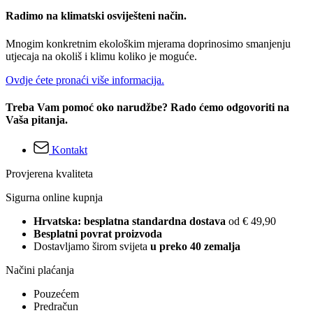
Radimo na klimatski osviješteni način.
Mnogim konkretnim ekološkim mjerama doprinosimo smanjenju
utjecaja na okoliš i klimu koliko je moguće.
Ovdje ćete pronaći više informacija.
Treba Vam pomoć oko narudžbe? Rado ćemo odgovoriti na
Vaša pitanja.
Kontakt
Provjerena kvaliteta
Sigurna online kupnja
Hrvatska: besplatna standardna dostava
od € 49,90
Besplatni povrat proizvoda
Dostavljamo širom svijeta
u preko 40 zemalja
Načini plaćanja
Pouzećem
Predračun