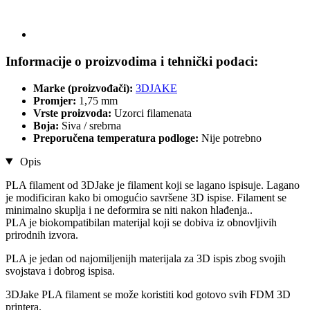
Informacije o proizvodima i tehnički podaci:
Marke (proizvođači):
3DJAKE
Promjer:
1,75 mm
Vrste proizvoda:
Uzorci filamenata
Boja:
Siva / srebrna
Preporučena temperatura podloge:
Nije potrebno
Opis
PLA filament od 3DJake je filament koji se lagano ispisuje. Lagano
je modificiran kako bi omogućio savršene 3D ispise. Filament se
minimalno skuplja i ne deformira se niti nakon hlađenja..
PLA je biokompatibilan materijal koji se dobiva iz obnovljivih
prirodnih izvora.
PLA je jedan od najomiljenijh materijala za 3D ispis zbog svojih
svojstava i dobrog ispisa.
3DJake PLA filament se može koristiti kod gotovo svih FDM 3D
printera.