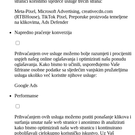
stranici koristimo sljedeće usluge trećih strana:
Meta-Pixel, Microsoft Advertising, creativecdn.com
(RTBHouse), TikTok Pixel, Preporuke proizvoda temeljene
na klikovima, Ads Defender
Napredno praćenje konverzija
Prihvaćanjem ove usluge možemo bolje razumjeti i procijeniti
uspjeh našeg online oglašavanja i optimizirati našu ponudu
oglašavanja. Kako bismo to učinili, uspoređujemo Vaše
šifrirane osobne podatke sa sljedećim vanjskim pružateljima
usluga ukoliko već koristite njihove usluge:
Google Ads
Performanse
Prihvaćanjem ovih usluga možemo pratiti ponašanje klikova i
surfanja unutar naše web stranice i anonimno ih analizirati
kako bismo optimizirali našu web stranicu i kontinuirano
poboljšavali cjelokupno korisničko iskustvo. Uz Vaš