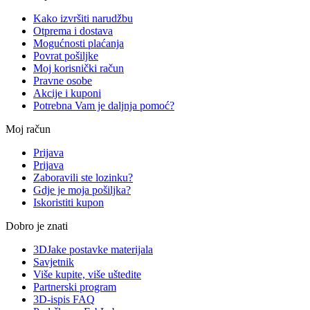
Kako izvršiti narudžbu
Otprema i dostava
Mogućnosti plaćanja
Povrat pošiljke
Moj korisnički račun
Pravne osobe
Akcije i kuponi
Potrebna Vam je daljnja pomoć?
Moj račun
Prijava
Prijava
Zaboravili ste lozinku?
Gdje je moja pošiljka?
Iskoristiti kupon
Dobro je znati
3DJake postavke materijala
Savjetnik
Više kupite, više uštedite
Partnerski program
3D-ispis FAQ