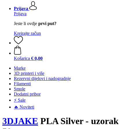
Prijava
Prijava
Jeste li ovdje
prvi put?
Kreirajte račun
Košarica
€ 0,00
Marke
3D printeri i više
Rezervni dijelovi i nadogradnje
Filamenti
Smole
Dodatni pribor
⚡ Sale
🔥 Noviteti
3DJAKE
PLA Silver - uzorak