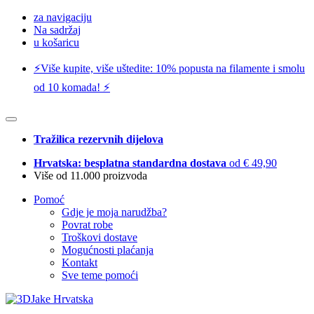
za navigaciju
Na sadržaj
u košaricu
⚡️Više kupite, više uštedite: 10% popusta na filamente i smolu
od 10 komada! ⚡️
Tražilica rezervnih dijelova
Hrvatska: besplatna standardna dostava
od € 49,90
Više od 11.000 proizvoda
Pomoć
Gdje je moja narudžba?
Povrat robe
Troškovi dostave
Mogućnosti plaćanja
Kontakt
Sve teme pomoći