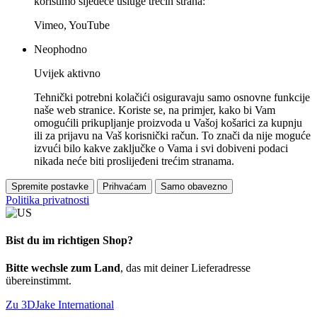
koristimo sljedeće usluge trećih strana:
Vimeo, YouTube
Neophodno
Uvijek aktivno
Tehnički potrebni kolačići osiguravaju samo osnovne funkcije
naše web stranice. Koriste se, na primjer, kako bi Vam
omogućili prikupljanje proizvoda u Vašoj košarici za kupnju
ili za prijavu na Vaš korisnički račun. To znači da nije moguće
izvući bilo kakve zaključke o Vama i svi dobiveni podaci
nikada neće biti proslijeđeni trećim stranama.
Spremite postavke
Prihvaćam
Samo obavezno
Politika privatnosti
Bist du im richtigen Shop?
Bitte wechsle zum Land
, das mit deiner Lieferadresse
übereinstimmt.
Zu 3DJake International