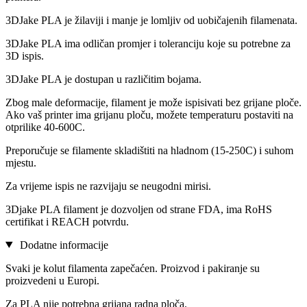
3DJake PLA je žilaviji i manje je lomljiv od uobičajenih filamenata.
3DJake PLA ima odličan promjer i toleranciju koje su potrebne za
3D ispis.
3DJake PLA je dostupan u različitim bojama.
Zbog male deformacije, filament je može ispisivati bez grijane ploče.
Ako vaš printer ima grijanu ploču, možete temperaturu postaviti na
otprilike 40-600C.
Preporučuje se filamente skladištiti na hladnom (15-250C) i suhom
mjestu.
Za vrijeme ispis ne razvijaju se neugodni mirisi.
3Djake PLA filament je dozvoljen od strane FDA, ima RoHS
certifikat i REACH potvrdu.
Dodatne informacije
Svaki je kolut filamenta zapečaćen. Proizvod i pakiranje su
proizvedeni u Europi.
Za PLA nije potrebna grijana radna ploča.