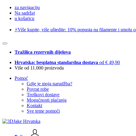
za navigaciju
Na sadržaj
u košaricu
⚡️Više kupite, više uštedite: 10% popusta na filamente i smolu 
Tražilica rezervnih dijelova
Hrvatska: besplatna standardna dostava
od € 49,90
Više od 11.000 proizvoda
Pomoć
Gdje je moja narudžba?
Povrat robe
Troškovi dostave
Mogućnosti plaćanja
Kontakt
Sve teme pomoći