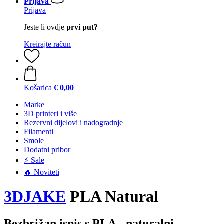
Prijava
Prijava
Jeste li ovdje
prvi put?
Kreirajte račun
Košarica
€ 0,00
Marke
3D printeri i više
Rezervni dijelovi i nadogradnje
Filamenti
Smole
Dodatni pribor
⚡ Sale
🔥 Noviteti
3DJAKE
PLA Natural
Bezbrižan ispis s PLA - naturalni