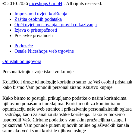
© 2010-2026
niceshops GmbH
- All rights reserved.
Impresum i uvjeti korištenja
Zaštita osobnih podataka
Opći uvjeti poslovanja i pravila otkazivanja
Izjava o pristupačnosti
Postavke privatnosti
Poduzeće
Ostale Niceshops web trgovine
Odustati od ugovora
Personalizirajte svoje iskustvo kupnje
Kolačiće i druge tehnologije koristimo samo uz Vaš osobni pristanak
kako bismo Vam ponudili personalizirano iskustvo kupnje.
Kako bismo to postigli, prikupljamo podatke o našim korisnicima,
njihovom ponašanju i uređajima. Koristimo ih za kontinuiranu
optimizaciju naše web stranice i prikazivanje personaliziranih oglasa
i sadržaja, kao i za analizu statistike korištenja. Također možemo
usporediti Vaše šifrirane podatke s vanjskim pružateljima usluga i
prikazivati Vam ponude putem njihovih online oglašivačkih kanala
samo ako već i sami koristite njihove usluge.