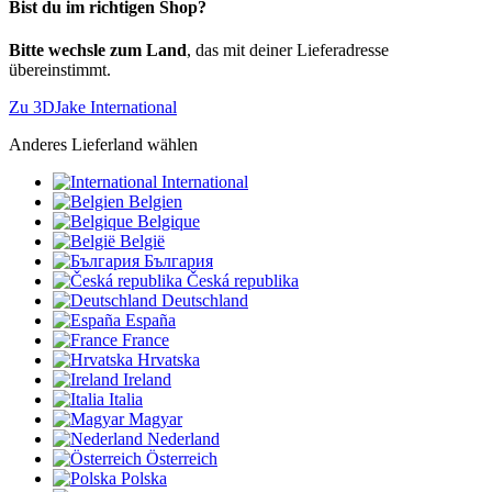
Bist du im richtigen Shop?
Bitte wechsle zum Land
, das mit deiner Lieferadresse
übereinstimmt.
Zu 3DJake International
Anderes Lieferland wählen
International
Belgien
Belgique
België
България
Česká republika
Deutschland
España
France
Hrvatska
Ireland
Italia
Magyar
Nederland
Österreich
Polska