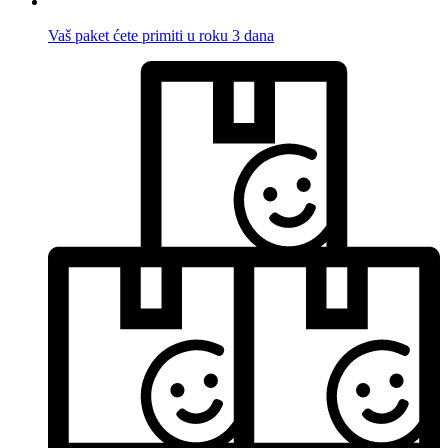
Vaš paket ćete primiti u roku 3 dana