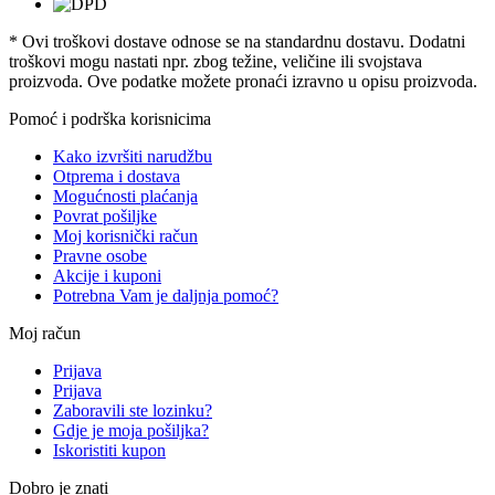
* Ovi troškovi dostave odnose se na standardnu ​​dostavu. Dodatni
troškovi mogu nastati npr. zbog težine, veličine ili svojstava
proizvoda. Ove podatke možete pronaći izravno u opisu proizvoda.
Pomoć i podrška korisnicima
Kako izvršiti narudžbu
Otprema i dostava
Mogućnosti plaćanja
Povrat pošiljke
Moj korisnički račun
Pravne osobe
Akcije i kuponi
Potrebna Vam je daljnja pomoć?
Moj račun
Prijava
Prijava
Zaboravili ste lozinku?
Gdje je moja pošiljka?
Iskoristiti kupon
Dobro je znati