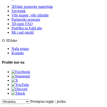
3DJake postavke materijala
Savjetnik
Više kupite, više uštedite
Partnerski program
3D-ispis FAQ
Podrška za FabLabs
Mi i naš okoliš
O 3DJake
Naša grupa
Kontakt
Pratite nas na
Promjena regije / jezika