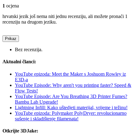
1
ocjena
hrvatski jezik još nema niti jednu recenziju, ali možete pronaći 1
recenziju na drugom jeziku.
Prikaz
Bez recenzija.
Aktualni članci:
YouTube epizoda: Meet the Maker s Joshuom Rowley iz
E3D-a
YouTube Episode: Why aren't you printing faster? Speed &
Flow Tests!
YouTube Episode: Are You Breathing 3D Printer Fumes?
Bambu Lab Upgrade!
Lightning Infill: Kako uštedjeti materijal, vrijeme i težinu!
YouTube epizoda: Polymaker PolyDryer: revolucionarno
sušenje i skladištenje filamenata!
Otkrijte 3DJake: