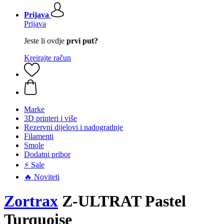
Prijava
Prijava
Jeste li ovdje
prvi put?
Kreirajte račun
Marke
3D printeri i više
Rezervni dijelovi i nadogradnje
Filamenti
Smole
Dodatni pribor
⚡ Sale
🔥 Noviteti
Zortrax
Z-ULTRAT Pastel
Turquoise