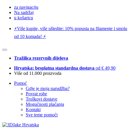
za navigaciju
Na sadržaj
u košaricu
⚡️Više kupite, više uštedite: 10% popusta na filamente i smolu
od 10 komada! ⚡️
Tražilica rezervnih dijelova
Hrvatska: besplatna standardna dostava
od € 49,90
Više od 11.000 proizvoda
Pomoć
Gdje je moja narudžba?
Povrat robe
Troškovi dostave
Mogućnosti plaćanja
Kontakt
Sve teme pomoći