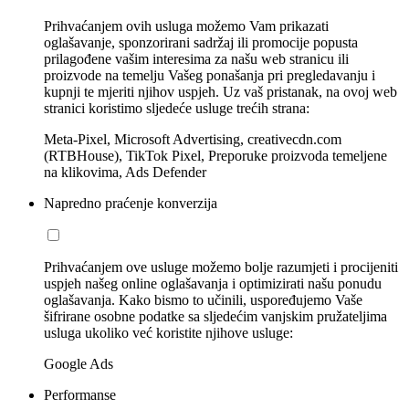
Prihvaćanjem ovih usluga možemo Vam prikazati
oglašavanje, sponzorirani sadržaj ili promocije popusta
prilagođene vašim interesima za našu web stranicu ili
proizvode na temelju Vašeg ponašanja pri pregledavanju i
kupnji te mjeriti njihov uspjeh. Uz vaš pristanak, na ovoj web
stranici koristimo sljedeće usluge trećih strana:
Meta-Pixel, Microsoft Advertising, creativecdn.com
(RTBHouse), TikTok Pixel, Preporuke proizvoda temeljene
na klikovima, Ads Defender
Napredno praćenje konverzija
Prihvaćanjem ove usluge možemo bolje razumjeti i procijeniti
uspjeh našeg online oglašavanja i optimizirati našu ponudu
oglašavanja. Kako bismo to učinili, uspoređujemo Vaše
šifrirane osobne podatke sa sljedećim vanjskim pružateljima
usluga ukoliko već koristite njihove usluge:
Google Ads
Performanse