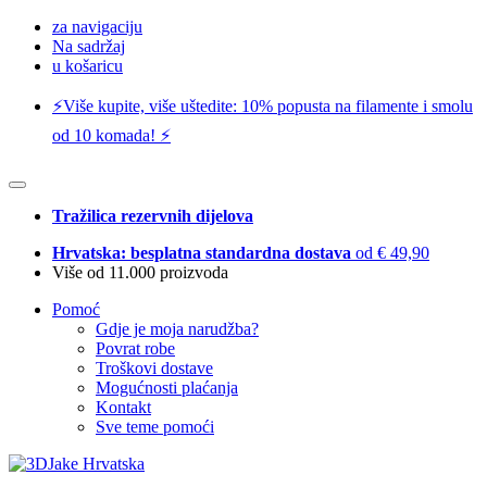
za navigaciju
Na sadržaj
u košaricu
⚡️Više kupite, više uštedite: 10% popusta na filamente i smolu
od 10 komada! ⚡️
Tražilica rezervnih dijelova
Hrvatska: besplatna standardna dostava
od € 49,90
Više od 11.000 proizvoda
Pomoć
Gdje je moja narudžba?
Povrat robe
Troškovi dostave
Mogućnosti plaćanja
Kontakt
Sve teme pomoći