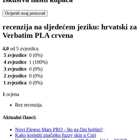
Ocijeniti ovaj proizvod
recenzija na sljedećem jeziku: hrvatski za
Verbatim PLA crvena
4,0
od 5 zvjezdica
5 zvjezdice
0
(0%)
4 zvjezdice
1
(100%)
3 zvjezdice
0
(0%)
2 zvjezdice
0
(0%)
1 zvjezdica
0
(0%)
1
ocjena
Bez recenzija.
Aktualni članci:
Novi Elegoo Mars PRO - što ga čini boljim?
Kako koristiti značajku fuzzy skin u Curi