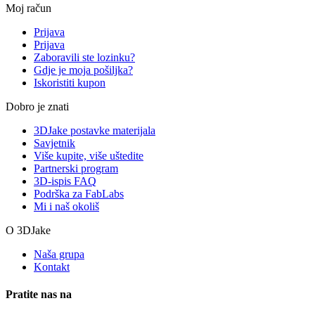
Moj račun
Prijava
Prijava
Zaboravili ste lozinku?
Gdje je moja pošiljka?
Iskoristiti kupon
Dobro je znati
3DJake postavke materijala
Savjetnik
Više kupite, više uštedite
Partnerski program
3D-ispis FAQ
Podrška za FabLabs
Mi i naš okoliš
O 3DJake
Naša grupa
Kontakt
Pratite nas na