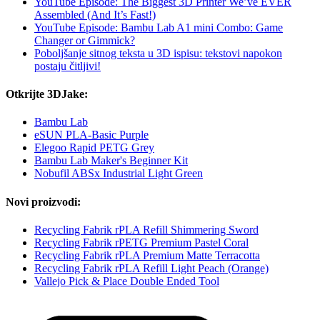
YouTube Episode: The Biggest 3D Printer We’ve EVER
Assembled (And It’s Fast!)
YouTube Episode: Bambu Lab A1 mini Combo: Game
Changer or Gimmick?
Poboljšanje sitnog teksta u 3D ispisu: tekstovi napokon
postaju čitljivi!
Otkrijte 3DJake:
Bambu Lab
eSUN PLA-Basic Purple
Elegoo Rapid PETG Grey
Bambu Lab Maker's Beginner Kit
Nobufil ABSx Industrial Light Green
Novi proizvodi:
Recycling Fabrik rPLA Refill Shimmering Sword
Recycling Fabrik rPETG Premium Pastel Coral
Recycling Fabrik rPLA Premium Matte Terracotta
Recycling Fabrik rPLA Refill Light Peach (Orange)
Vallejo Pick & Place Double Ended Tool