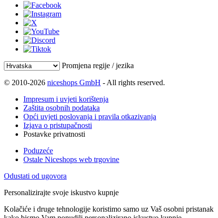
Promjena regije / jezika
© 2010-2026
niceshops GmbH
- All rights reserved.
Impresum i uvjeti korištenja
Zaštita osobnih podataka
Opći uvjeti poslovanja i pravila otkazivanja
Izjava o pristupačnosti
Postavke privatnosti
Poduzeće
Ostale Niceshops web trgovine
Odustati od ugovora
Personalizirajte svoje iskustvo kupnje
Kolačiće i druge tehnologije koristimo samo uz Vaš osobni pristanak
kako bismo Vam ponudili personalizirano iskustvo kupnje.