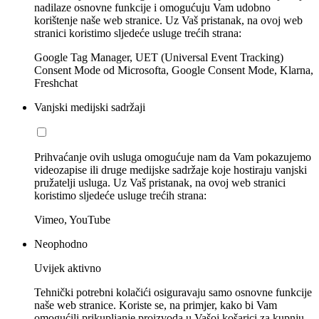
nadilaze osnovne funkcije i omogućuju Vam udobno
korištenje naše web stranice. Uz Vaš pristanak, na ovoj web
stranici koristimo sljedeće usluge trećih strana:
Google Tag Manager, UET (Universal Event Tracking)
Consent Mode od Microsofta, Google Consent Mode, Klarna,
Freshchat
Vanjski medijski sadržaji
Prihvaćanje ovih usluga omogućuje nam da Vam pokazujemo
videozapise ili druge medijske sadržaje koje hostiraju vanjski
pružatelji usluga. Uz Vaš pristanak, na ovoj web stranici
koristimo sljedeće usluge trećih strana:
Vimeo, YouTube
Neophodno
Uvijek aktivno
Tehnički potrebni kolačići osiguravaju samo osnovne funkcije
naše web stranice. Koriste se, na primjer, kako bi Vam
omogućili prikupljanje proizvoda u Vašoj košarici za kupnju