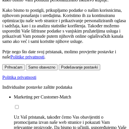
Kako bismo to postigli, prikupljamo podatke o našim korisnicima,
njihovom ponašanju i uređajima. Koristimo ih za kontinuiranu
optimizaciju naše web stranice i prikazivanje personaliziranih oglasa
i sadržaja, kao i za analizu statistike korištenja. Također možemo
usporediti Vaše šifrirane podatke s vanjskim pružateljima usluga i
prikazivati Vam ponude putem njihovih online oglašivačkih kanala
samo ako već i sami koristite njihove usluge.
Prije nego što date svoj pristanak, molimo provjerite postavke i
naše
Politike privatnosti
.
Prihvaćam
Samo obavezno
Podešavanje postavki
Politika privatnosti
Individualne postavke zaštite podataka
Marketing per Customer-Match
Uz Vaš pristanak, također ćemo Vas obavijestiti o
promocijama izvan naše web stranice i pokazati Vam
relevantne proizvode. Da bismo to učinili, uspoređujemo Vaše