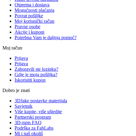
Otprema i dostava
Mogućnosti plaćanja
Povrat pošiljke
Moj korisnički račun
Pravne osobe
Akcije i kuponi
Potrebna Vam je daljnja pomoć?
Moj račun
Prijava
Prijava
Zaboravili ste lozinku?
Gdje je moja pošiljka?
Iskoristiti kupon
Dobro je znati
3DJake postavke materijala
Savjetnik
Više kupite, više uštedite
Partnerski program
3D-ispis FAQ
Podrška za FabLabs
Mi i naš okoliš