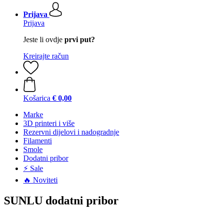
Prijava
Prijava
Jeste li ovdje
prvi put?
Kreirajte račun
Košarica
€ 0,00
Marke
3D printeri i više
Rezervni dijelovi i nadogradnje
Filamenti
Smole
Dodatni pribor
⚡ Sale
🔥 Noviteti
SUNLU dodatni pribor