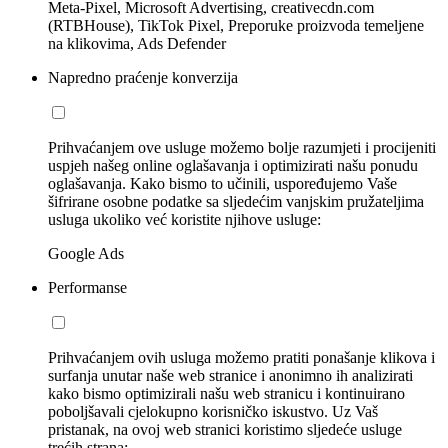
Meta-Pixel, Microsoft Advertising, creativecdn.com
(RTBHouse), TikTok Pixel, Preporuke proizvoda temeljene
na klikovima, Ads Defender
Napredno praćenje konverzija
Prihvaćanjem ove usluge možemo bolje razumjeti i procijeniti
uspjeh našeg online oglašavanja i optimizirati našu ponudu
oglašavanja. Kako bismo to učinili, uspoređujemo Vaše
šifrirane osobne podatke sa sljedećim vanjskim pružateljima
usluga ukoliko već koristite njihove usluge:
Google Ads
Performanse
Prihvaćanjem ovih usluga možemo pratiti ponašanje klikova i
surfanja unutar naše web stranice i anonimno ih analizirati
kako bismo optimizirali našu web stranicu i kontinuirano
poboljšavali cjelokupno korisničko iskustvo. Uz Vaš
pristanak, na ovoj web stranici koristimo sljedeće usluge
trećih strana: