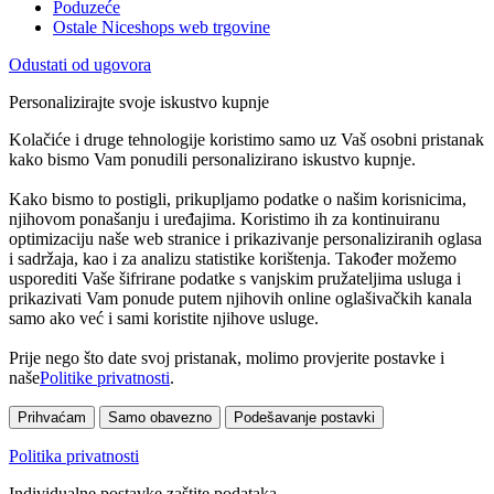
Poduzeće
Ostale Niceshops web trgovine
Odustati od ugovora
Personalizirajte svoje iskustvo kupnje
Kolačiće i druge tehnologije koristimo samo uz Vaš osobni pristanak
kako bismo Vam ponudili personalizirano iskustvo kupnje.
Kako bismo to postigli, prikupljamo podatke o našim korisnicima,
njihovom ponašanju i uređajima. Koristimo ih za kontinuiranu
optimizaciju naše web stranice i prikazivanje personaliziranih oglasa
i sadržaja, kao i za analizu statistike korištenja. Također možemo
usporediti Vaše šifrirane podatke s vanjskim pružateljima usluga i
prikazivati Vam ponude putem njihovih online oglašivačkih kanala
samo ako već i sami koristite njihove usluge.
Prije nego što date svoj pristanak, molimo provjerite postavke i
naše
Politike privatnosti
.
Prihvaćam
Samo obavezno
Podešavanje postavki
Politika privatnosti
Individualne postavke zaštite podataka