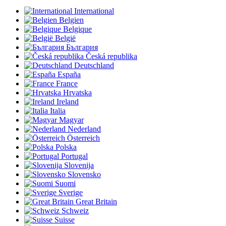
International
Belgien
Belgique
België
България
Česká republika
Deutschland
España
France
Hrvatska
Ireland
Italia
Magyar
Nederland
Österreich
Polska
Portugal
Slovenija
Slovensko
Suomi
Sverige
Great Britain
Schweiz
Suisse