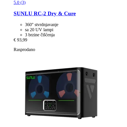
5.0 (3)
SUNLU
RC-​2 Dry & Cure
360° stvrdnjavanje
sa 20 UV lampi
3 brzine čišćenja
€ 93,99
Rasprodano