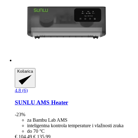
Košarica
4.8 (6)
SUNLU
AMS Heater
-23%
za Bambu Lab AMS
inteligentna kontrola temperature i vlažnosti zraka
do 70 °C
€ 104,49
€ 135,99