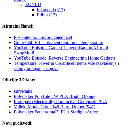
SUNLU
Filamenti (313)
Pribor (12)
Aktualni članci:
Postanite dio Discord zajednice!
ColorFabb HT – filament otporan na temperaturu
YouTube Episode: Game-Changer: Bambu A1 mini
SwapMod!
YouTube Episode: Reverse Engineering Home Gadgets
Temperature Tower in OrcaSlicer: nema više razvlačenja i
slabog prianjanja slojeva
Otkrijte 3DJake:
eufyMake
Polymaker PolyLite LW-PLA Bright Orange
Protopasta Electrically Conductive Composite PLA
Vallejo Model Color 148 Burnt Umber (941)
Polymaker Panchroma™ PLA Starlight Aurora
Novi proizvodi: