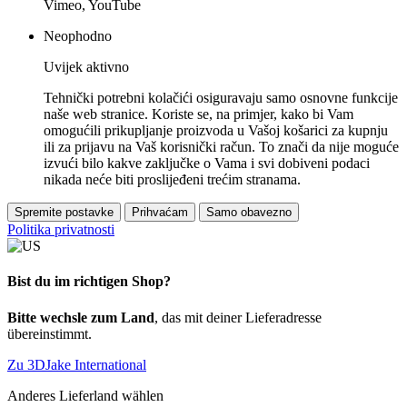
Vimeo, YouTube
Neophodno
Uvijek aktivno
Tehnički potrebni kolačići osiguravaju samo osnovne funkcije
naše web stranice. Koriste se, na primjer, kako bi Vam
omogućili prikupljanje proizvoda u Vašoj košarici za kupnju
ili za prijavu na Vaš korisnički račun. To znači da nije moguće
izvući bilo kakve zaključke o Vama i svi dobiveni podaci
nikada neće biti proslijeđeni trećim stranama.
Spremite postavke
Prihvaćam
Samo obavezno
Politika privatnosti
Bist du im richtigen Shop?
Bitte wechsle zum Land
, das mit deiner Lieferadresse
übereinstimmt.
Zu 3DJake International
Anderes Lieferland wählen