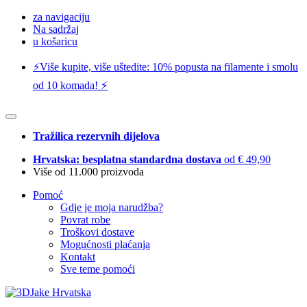
za navigaciju
Na sadržaj
u košaricu
⚡️Više kupite, više uštedite: 10% popusta na filamente i smolu
od 10 komada! ⚡️
Tražilica rezervnih dijelova
Hrvatska: besplatna standardna dostava
od € 49,90
Više od 11.000 proizvoda
Pomoć
Gdje je moja narudžba?
Povrat robe
Troškovi dostave
Mogućnosti plaćanja
Kontakt
Sve teme pomoći