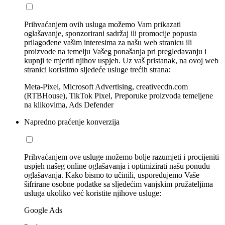
Prihvaćanjem ovih usluga možemo Vam prikazati
oglašavanje, sponzorirani sadržaj ili promocije popusta
prilagođene vašim interesima za našu web stranicu ili
proizvode na temelju Vašeg ponašanja pri pregledavanju i
kupnji te mjeriti njihov uspjeh. Uz vaš pristanak, na ovoj web
stranici koristimo sljedeće usluge trećih strana:
Meta-Pixel, Microsoft Advertising, creativecdn.com
(RTBHouse), TikTok Pixel, Preporuke proizvoda temeljene
na klikovima, Ads Defender
Napredno praćenje konverzija
Prihvaćanjem ove usluge možemo bolje razumjeti i procijeniti
uspjeh našeg online oglašavanja i optimizirati našu ponudu
oglašavanja. Kako bismo to učinili, uspoređujemo Vaše
šifrirane osobne podatke sa sljedećim vanjskim pružateljima
usluga ukoliko već koristite njihove usluge:
Google Ads