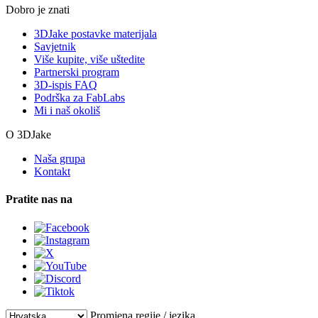
Dobro je znati
3DJake postavke materijala
Savjetnik
Više kupite, više uštedite
Partnerski program
3D-ispis FAQ
Podrška za FabLabs
Mi i naš okoliš
O 3DJake
Naša grupa
Kontakt
Pratite nas na
Promjena regije / jezika