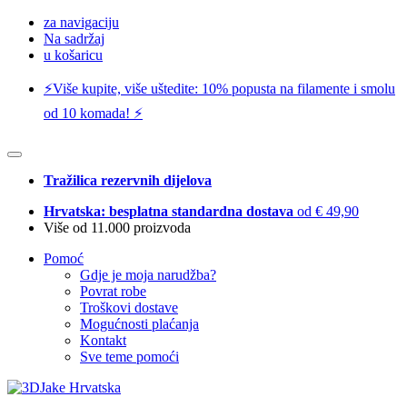
za navigaciju
Na sadržaj
u košaricu
⚡️Više kupite, više uštedite: 10% popusta na filamente i smolu
od 10 komada! ⚡️
Tražilica rezervnih dijelova
Hrvatska: besplatna standardna dostava
od € 49,90
Više od 11.000 proizvoda
Pomoć
Gdje je moja narudžba?
Povrat robe
Troškovi dostave
Mogućnosti plaćanja
Kontakt
Sve teme pomoći