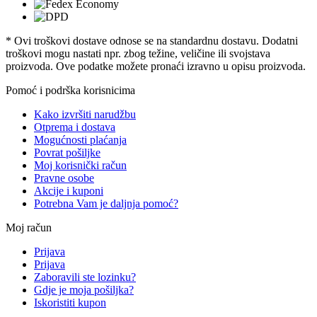
* Ovi troškovi dostave odnose se na standardnu ​​dostavu. Dodatni
troškovi mogu nastati npr. zbog težine, veličine ili svojstava
proizvoda. Ove podatke možete pronaći izravno u opisu proizvoda.
Pomoć i podrška korisnicima
Kako izvršiti narudžbu
Otprema i dostava
Mogućnosti plaćanja
Povrat pošiljke
Moj korisnički račun
Pravne osobe
Akcije i kuponi
Potrebna Vam je daljnja pomoć?
Moj račun
Prijava
Prijava
Zaboravili ste lozinku?
Gdje je moja pošiljka?
Iskoristiti kupon