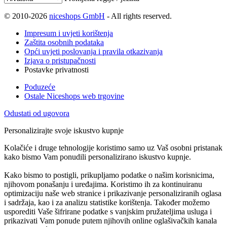
© 2010-2026
niceshops GmbH
- All rights reserved.
Impresum i uvjeti korištenja
Zaštita osobnih podataka
Opći uvjeti poslovanja i pravila otkazivanja
Izjava o pristupačnosti
Postavke privatnosti
Poduzeće
Ostale Niceshops web trgovine
Odustati od ugovora
Personalizirajte svoje iskustvo kupnje
Kolačiće i druge tehnologije koristimo samo uz Vaš osobni pristanak
kako bismo Vam ponudili personalizirano iskustvo kupnje.
Kako bismo to postigli, prikupljamo podatke o našim korisnicima,
njihovom ponašanju i uređajima. Koristimo ih za kontinuiranu
optimizaciju naše web stranice i prikazivanje personaliziranih oglasa
i sadržaja, kao i za analizu statistike korištenja. Također možemo
usporediti Vaše šifrirane podatke s vanjskim pružateljima usluga i
prikazivati Vam ponude putem njihovih online oglašivačkih kanala