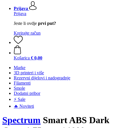
Prijava
Prijava
Jeste li ovdje
prvi put?
Kreirajte račun
Košarica
€ 0,00
Marke
3D printeri i više
Rezervni dijelovi i nadogradnje
Filamenti
Smole
Dodatni pribor
⚡ Sale
🔥 Noviteti
Spectrum
Smart ABS Dark