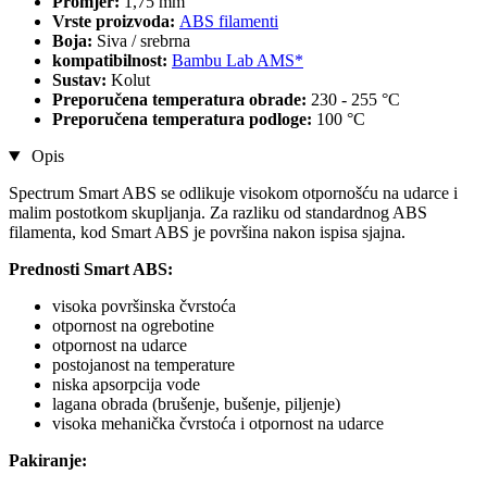
Promjer:
1,75 mm
Vrste proizvoda:
ABS filamenti
Boja:
Siva / srebrna
kompatibilnost:
Bambu Lab AMS*
Sustav:
Kolut
Preporučena temperatura obrade:
230 - 255 °C
Preporučena temperatura podloge:
100 °C
Opis
Spectrum Smart ABS se odlikuje visokom otpornošću na udarce i
malim postotkom skupljanja. Za razliku od standardnog ABS
filamenta, kod Smart ABS je površina nakon ispisa sjajna.
Prednosti Smart ABS:
visoka površinska čvrstoća
otpornost na ogrebotine
otpornost na udarce
postojanost na temperature
niska apsorpcija vode
lagana obrada (brušenje, bušenje, piljenje)
visoka mehanička čvrstoća i otpornost na udarce
Pakiranje: