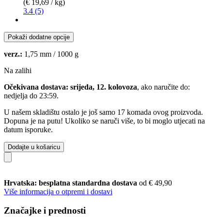
(€ 19,69 / kg)
3.4 (5)
Pokaži dodatne opcije
verz.:
1,75 mm / 1000 g
Na zalihi
Očekivana dostava: srijeda, 12. kolovoza
, ako naručite do:
nedjelja do 23:59
.
U našem skladištu ostalo je još samo 17 komada ovog proizvoda.
Dopuna je na putu! Ukoliko se naruči više, to bi moglo utjecati na
datum isporuke.
Dodajte u košaricu
Hrvatska: besplatna standardna dostava
od € 49,90
Više informacija o otpremi i dostavi
Značajke i prednosti