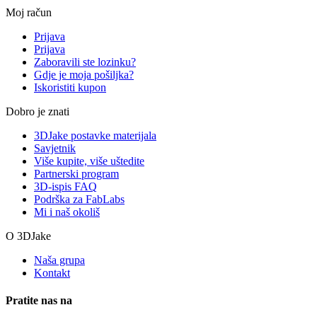
Moj račun
Prijava
Prijava
Zaboravili ste lozinku?
Gdje je moja pošiljka?
Iskoristiti kupon
Dobro je znati
3DJake postavke materijala
Savjetnik
Više kupite, više uštedite
Partnerski program
3D-ispis FAQ
Podrška za FabLabs
Mi i naš okoliš
O 3DJake
Naša grupa
Kontakt
Pratite nas na