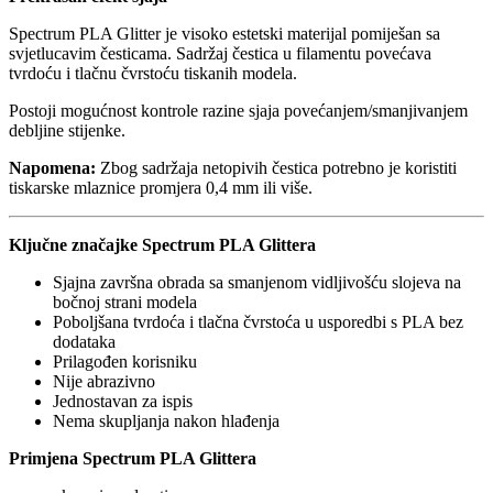
Spectrum PLA Glitter je visoko estetski materijal pomiješan sa
svjetlucavim česticama. Sadržaj čestica u filamentu povećava
tvrdoću i tlačnu čvrstoću tiskanih modela.
Postoji mogućnost kontrole razine sjaja povećanjem/smanjivanjem
debljine stijenke.
Napomena:
Zbog sadržaja netopivih čestica potrebno je koristiti
tiskarske mlaznice promjera 0,4 mm ili više.
Ključne značajke Spectrum PLA Glittera
Sjajna završna obrada sa smanjenom vidljivošću slojeva na
bočnoj strani modela
Poboljšana tvrdoća i tlačna čvrstoća u usporedbi s PLA bez
dodataka
Prilagođen korisniku
Nije abrazivno
Jednostavan za ispis
Nema skupljanja nakon hlađenja
Primjena Spectrum PLA Glittera