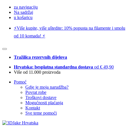
za navigaciju
Na sadržaj
u košaricu
⚡️Više kupite, više uštedite: 10% popusta na filamente i smolu
od 10 komada! ⚡️
Tražilica rezervnih dijelova
Hrvatska: besplatna standardna dostava
od € 49,90
Više od 11.000 proizvoda
Pomoć
Gdje je moja narudžba?
Povrat robe
Troškovi dostave
Mogućnosti plaćanja
Kontakt
Sve teme pomoći