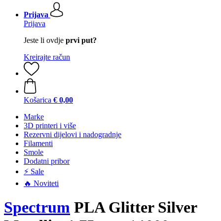
Prijava
Prijava
Jeste li ovdje
prvi put?
Kreirajte račun
Košarica
€ 0,00
Marke
3D printeri i više
Rezervni dijelovi i nadogradnje
Filamenti
Smole
Dodatni pribor
⚡ Sale
🔥 Noviteti
Spectrum
PLA Glitter Silver