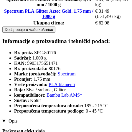
mm / 1000 g
kg)
Spectrum PLA Glitter Aztec Gold, 1,75 mm /
€ 31,49
1000 g
(€ 31,49 / kg)
Ukupna cijena:
€ 62,98
Dodaj oboje u vašu košaricu
Informacije o proizvodima i tehnički podaci:
Br. proiz.
SPC-80176
Sadržaj:
1.000 g
EAN:
5903175651471
Br. proizvođača:
80176
Marke (proizvođači):
Spectrum
Promjer:
1,75 mm
Vrste proizvoda:
PLA filamenti
Boja:
Siva / srebrna, Glitter
kompatibilnost:
Bambu Lab AMS*
Sustav:
Kolut
Preporučena temperatura obrade:
185 - 215 °C
Preporučena temperatura podloge:
0 - 45 °C
Opis
Prekrasan efekt sjaja