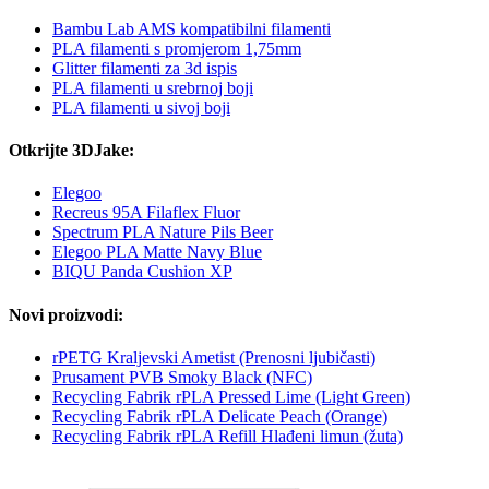
Bambu Lab AMS kompatibilni filamenti
PLA filamenti s promjerom 1,75mm
Glitter filamenti za 3d ispis
PLA filamenti u srebrnoj boji
PLA filamenti u sivoj boji
Otkrijte 3DJake:
Elegoo
Recreus 95A Filaflex Fluor
Spectrum PLA Nature Pils Beer
Elegoo PLA Matte Navy Blue
BIQU Panda Cushion XP
Novi proizvodi:
rPETG Kraljevski Ametist (Prenosni ljubičasti)
Prusament PVB Smoky Black (NFC)
Recycling Fabrik rPLA Pressed Lime (Light Green)
Recycling Fabrik rPLA Delicate Peach (Orange)
Recycling Fabrik rPLA Refill Hlađeni limun (žuta)