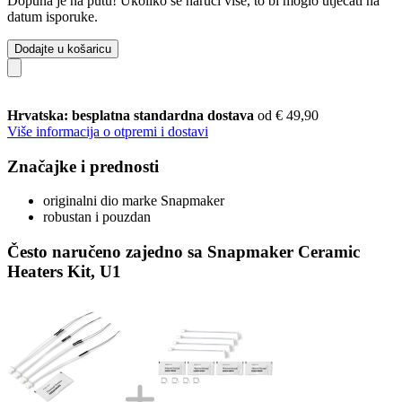
Dopuna je na putu! Ukoliko se naruči više, to bi moglo utjecati na
datum isporuke.
Dodajte u košaricu
Hrvatska: besplatna standardna dostava
od € 49,90
Više informacija o otpremi i dostavi
Značajke i prednosti
originalni dio marke Snapmaker
robustan i pouzdan
Često naručeno zajedno sa Snapmaker Ceramic
Heaters Kit, U1