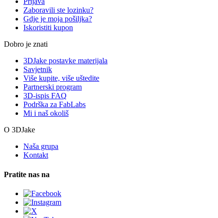
Prijava
Zaboravili ste lozinku?
Gdje je moja pošiljka?
Iskoristiti kupon
Dobro je znati
3DJake postavke materijala
Savjetnik
Više kupite, više uštedite
Partnerski program
3D-ispis FAQ
Podrška za FabLabs
Mi i naš okoliš
O 3DJake
Naša grupa
Kontakt
Pratite nas na