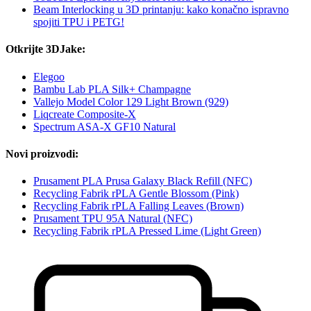
Beam Interlocking u 3D printanju: kako konačno ispravno
spojiti TPU i PETG!
Otkrijte 3DJake:
Elegoo
Bambu Lab PLA Silk+ Champagne
Vallejo Model Color 129 Light Brown (929)
Liqcreate Composite-X
Spectrum ASA-X GF10 Natural
Novi proizvodi:
Prusament PLA Prusa Galaxy Black Refill (NFC)
Recycling Fabrik rPLA Gentle Blossom (Pink)
Recycling Fabrik rPLA Falling Leaves (Brown)
Prusament TPU 95A Natural (NFC)
Recycling Fabrik rPLA Pressed Lime (Light Green)