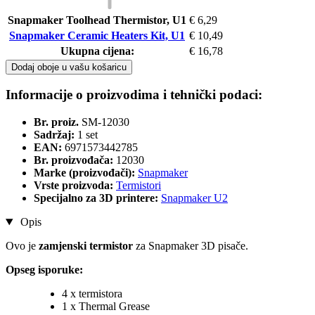
Snapmaker Toolhead Thermistor, U1
€ 6,29
Snapmaker Ceramic Heaters Kit, U1
€ 10,49
Ukupna cijena:
€ 16,78
Dodaj oboje u vašu košaricu
Informacije o proizvodima i tehnički podaci:
Br. proiz.
SM-12030
Sadržaj:
1 set
EAN:
6971573442785
Br. proizvođača:
12030
Marke (proizvođači):
Snapmaker
Vrste proizvoda:
Termistori
Specijalno za 3D printere:
Snapmaker U2
Opis
Ovo je
zamjenski termistor
za Snapmaker 3D pisače.
Opseg isporuke:
4 x termistora
1 x Thermal Grease