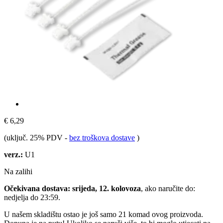
€ 6,29
(uključ. 25% PDV
-
bez troškova dostave
)
verz.:
U1
Na zalihi
Očekivana dostava: srijeda, 12. kolovoza
, ako naručite do:
nedjelja do 23:59
.
U našem skladištu ostao je još samo 21 komad ovog proizvoda.