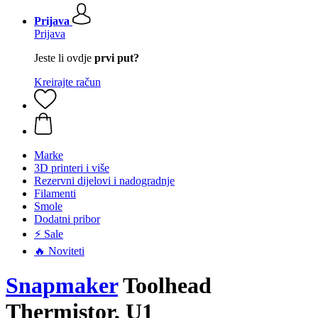
Prijava
Prijava
Jeste li ovdje
prvi put?
Kreirajte račun
Marke
3D printeri i više
Rezervni dijelovi i nadogradnje
Filamenti
Smole
Dodatni pribor
⚡ Sale
🔥 Noviteti
Snapmaker
Toolhead
Thermistor, U1