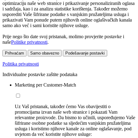
optimizaciju naše web stranice i prikazivanje personaliziranih oglasa
i sadržaja, kao i za analizu statistike korištenja. Također možemo
usporediti Vaše šifrirane podatke s vanjskim pružateljima usluga i
prikazivati Vam ponude putem njihovih online oglašivačkih kanala
samo ako već i sami koristite njihove usluge.
Prije nego što date svoj pristanak, molimo provjerite postavke i
naše
Politike privatnosti
.
Prihvaćam
Samo obavezno
Podešavanje postavki
Politika privatnosti
Individualne postavke zaštite podataka
Marketing per Customer-Match
Uz Vaš pristanak, također ćemo Vas obavijestiti o
promocijama izvan naše web stranice i pokazati Vam
relevantne proizvode. Da bismo to učinili, uspoređujemo Vaše
šifrirane osobne podatke sa sljedećim vanjskim pružateljima
usluga i koristimo njihove kanale za online oglašavanje, pod
uvjetom da već koristite njihove usluge: