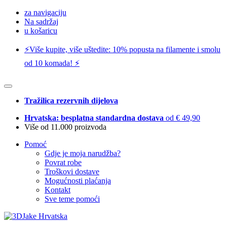
za navigaciju
Na sadržaj
u košaricu
⚡️Više kupite, više uštedite: 10% popusta na filamente i smolu
od 10 komada! ⚡️
Tražilica rezervnih dijelova
Hrvatska: besplatna standardna dostava
od € 49,90
Više od 11.000 proizvoda
Pomoć
Gdje je moja narudžba?
Povrat robe
Troškovi dostave
Mogućnosti plaćanja
Kontakt
Sve teme pomoći