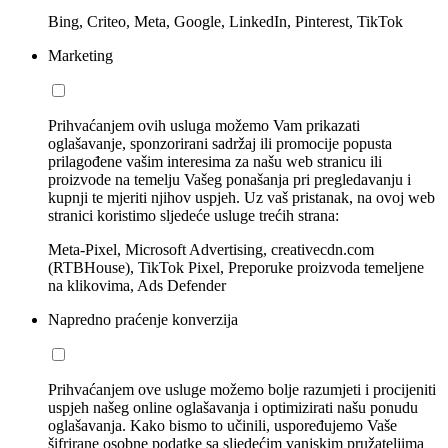
Bing, Criteo, Meta, Google, LinkedIn, Pinterest, TikTok
Marketing
Prihvaćanjem ovih usluga možemo Vam prikazati
oglašavanje, sponzorirani sadržaj ili promocije popusta
prilagođene vašim interesima za našu web stranicu ili
proizvode na temelju Vašeg ponašanja pri pregledavanju i
kupnji te mjeriti njihov uspjeh. Uz vaš pristanak, na ovoj web
stranici koristimo sljedeće usluge trećih strana:
Meta-Pixel, Microsoft Advertising, creativecdn.com
(RTBHouse), TikTok Pixel, Preporuke proizvoda temeljene
na klikovima, Ads Defender
Napredno praćenje konverzija
Prihvaćanjem ove usluge možemo bolje razumjeti i procijeniti
uspjeh našeg online oglašavanja i optimizirati našu ponudu
oglašavanja. Kako bismo to učinili, uspoređujemo Vaše
šifrirane osobne podatke sa sljedećim vanjskim pružateljima