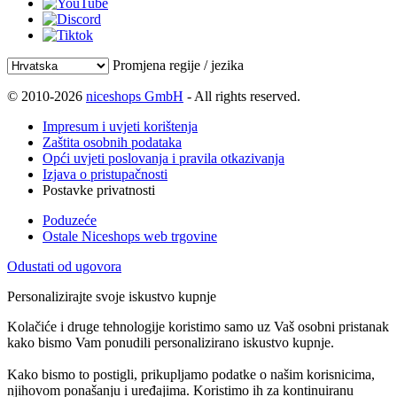
Promjena regije / jezika
© 2010-2026
niceshops GmbH
- All rights reserved.
Impresum i uvjeti korištenja
Zaštita osobnih podataka
Opći uvjeti poslovanja i pravila otkazivanja
Izjava o pristupačnosti
Postavke privatnosti
Poduzeće
Ostale Niceshops web trgovine
Odustati od ugovora
Personalizirajte svoje iskustvo kupnje
Kolačiće i druge tehnologije koristimo samo uz Vaš osobni pristanak
kako bismo Vam ponudili personalizirano iskustvo kupnje.
Kako bismo to postigli, prikupljamo podatke o našim korisnicima,
njihovom ponašanju i uređajima. Koristimo ih za kontinuiranu