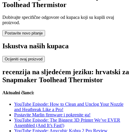
Toolhead Thermistor
Dobivajte specifične odgovore od kupaca koji su kupili ovaj
proizvod.
Postavite novo pitanje
Iskustva naših kupaca
Ocijeniti ovaj proizvod
recenzija na sljedećem jeziku: hrvatski za
Snapmaker Toolhead Thermistor
Aktualni članci:
YouTube Episode: How to Clean and Unclog Your Nozzle
and Heatbreak Like a Pro!
Postavite Marlin firmware i pokrenite ga!
YouTube Episode: The Biggest 3D Printer We’ve EVER
Assembled (And It’s Fast!)
YouTube Episode: Anycubic Kobra 2 Pro Review