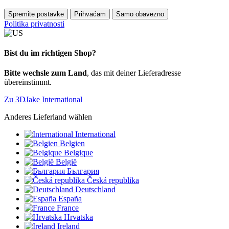
Spremite postavke
Prihvaćam
Samo obavezno
Politika privatnosti
Bist du im richtigen Shop?
Bitte wechsle zum Land
, das mit deiner Lieferadresse
übereinstimmt.
Zu 3DJake International
Anderes Lieferland wählen
International
Belgien
Belgique
België
България
Česká republika
Deutschland
España
France
Hrvatska
Ireland