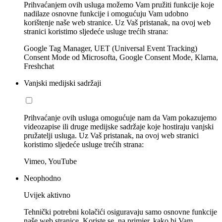
Prihvaćanjem ovih usluga možemo Vam pružiti funkcije koje
nadilaze osnovne funkcije i omogućuju Vam udobno
korištenje naše web stranice. Uz Vaš pristanak, na ovoj web
stranici koristimo sljedeće usluge trećih strana:
Google Tag Manager, UET (Universal Event Tracking)
Consent Mode od Microsofta, Google Consent Mode, Klarna,
Freshchat
Vanjski medijski sadržaji
Prihvaćanje ovih usluga omogućuje nam da Vam pokazujemo
videozapise ili druge medijske sadržaje koje hostiraju vanjski
pružatelji usluga. Uz Vaš pristanak, na ovoj web stranici
koristimo sljedeće usluge trećih strana:
Vimeo, YouTube
Neophodno
Uvijek aktivno
Tehnički potrebni kolačići osiguravaju samo osnovne funkcije
naše web stranice. Koriste se, na primjer, kako bi Vam