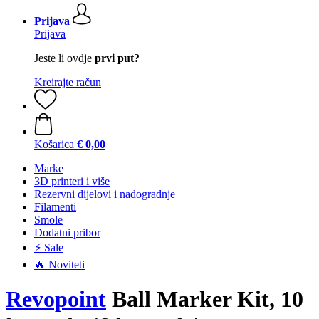
Prijava
Prijava
Jeste li ovdje
prvi put?
Kreirajte račun
Košarica
€ 0,00
Marke
3D printeri i više
Rezervni dijelovi i nadogradnje
Filamenti
Smole
Dodatni pribor
⚡ Sale
🔥 Noviteti
Revopoint
Ball Marker Kit, 10