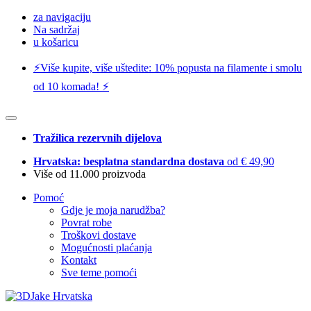
za navigaciju
Na sadržaj
u košaricu
⚡️Više kupite, više uštedite: 10% popusta na filamente i smolu
od 10 komada! ⚡️
Tražilica rezervnih dijelova
Hrvatska: besplatna standardna dostava
od € 49,90
Više od 11.000 proizvoda
Pomoć
Gdje je moja narudžba?
Povrat robe
Troškovi dostave
Mogućnosti plaćanja
Kontakt
Sve teme pomoći