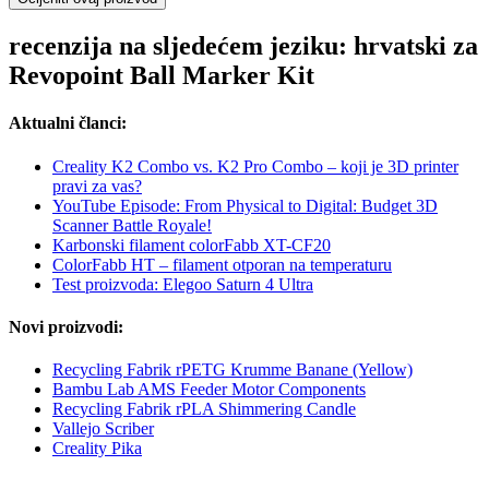
recenzija na sljedećem jeziku: hrvatski za
Revopoint Ball Marker Kit
Aktualni članci:
Creality K2 Combo vs. K2 Pro Combo – koji je 3D printer
pravi za vas?
YouTube Episode: From Physical to Digital: Budget 3D
Scanner Battle Royale!
Karbonski filament colorFabb XT-CF20
ColorFabb HT – filament otporan na temperaturu
Test proizvoda: Elegoo Saturn 4 Ultra
Novi proizvodi:
Recycling Fabrik rPETG Krumme Banane (Yellow)
Bambu Lab AMS Feeder Motor Components
Recycling Fabrik rPLA Shimmering Candle
Vallejo Scriber
Creality Pika