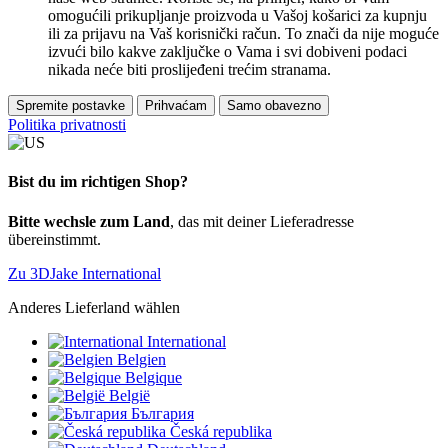
omogućili prikupljanje proizvoda u Vašoj košarici za kupnju
ili za prijavu na Vaš korisnički račun. To znači da nije moguće
izvući bilo kakve zaključke o Vama i svi dobiveni podaci
nikada neće biti proslijeđeni trećim stranama.
Spremite postavke
Prihvaćam
Samo obavezno
Politika privatnosti
Bist du im richtigen Shop?
Bitte wechsle zum Land
, das mit deiner Lieferadresse
übereinstimmt.
Zu 3DJake International
Anderes Lieferland wählen
International
Belgien
Belgique
België
България
Česká republika