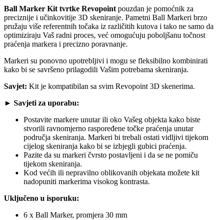
Ball Marker Kit tvrtke Revopoint
pouzdan je pomoćnik za
preciznije i učinkovitije 3D skeniranje. Pametni Ball Markeri brzo
pružaju više referentnih točaka iz različitih kutova i tako ne samo da
optimiziraju Vaš radni proces, već omogućuju poboljšanu točnost
praćenja markera i precizno poravnanje.
Markeri su ponovno upotrebljivi i mogu se fleksibilno kombinirati
kako bi se savršeno prilagodili Vašim potrebama skeniranja.
Savjet:
Kit je kompatibilan sa svim Revopoint 3D skenerima.
► Savjeti za uporabu:
Postavite markere unutar ili oko Vašeg objekta kako biste
stvorili ravnomjerno raspoređene točke praćenja unutar
područja skeniranja. Markeri bi trebali ostati vidljivi tijekom
cijelog skeniranja kako bi se izbjegli gubici praćenja.
Pazite da su markeri čvrsto postavljeni i da se ne pomiču
tijekom skeniranja.
Kod većih ili nepravilno oblikovanih objekata možete kit
nadopuniti markerima visokog kontrasta.
Uključeno u isporuku:
6 x Ball Marker, promjera 30 mm