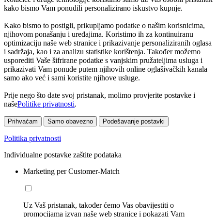
kako bismo Vam ponudili personalizirano iskustvo kupnje.
Kako bismo to postigli, prikupljamo podatke o našim korisnicima,
njihovom ponašanju i uređajima. Koristimo ih za kontinuiranu
optimizaciju naše web stranice i prikazivanje personaliziranih oglasa
i sadržaja, kao i za analizu statistike korištenja. Također možemo
usporediti Vaše šifrirane podatke s vanjskim pružateljima usluga i
prikazivati Vam ponude putem njihovih online oglašivačkih kanala
samo ako već i sami koristite njihove usluge.
Prije nego što date svoj pristanak, molimo provjerite postavke i
naše
Politike privatnosti
.
Prihvaćam
Samo obavezno
Podešavanje postavki
Politika privatnosti
Individualne postavke zaštite podataka
Marketing per Customer-Match
Uz Vaš pristanak, također ćemo Vas obavijestiti o
promocijama izvan naše web stranice i pokazati Vam