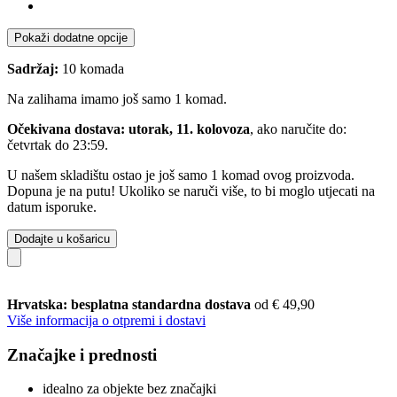
Pokaži dodatne opcije
Sadržaj:
10 komada
Na zalihama imamo još samo 1 komad.
Očekivana dostava: utorak, 11. kolovoza
, ako naručite do:
četvrtak do 23:59
.
U našem skladištu ostao je još samo 1 komad ovog proizvoda.
Dopuna je na putu! Ukoliko se naruči više, to bi moglo utjecati na
datum isporuke.
Dodajte u košaricu
Hrvatska: besplatna standardna dostava
od € 49,90
Više informacija o otpremi i dostavi
Značajke i prednosti
idealno za objekte bez značajki