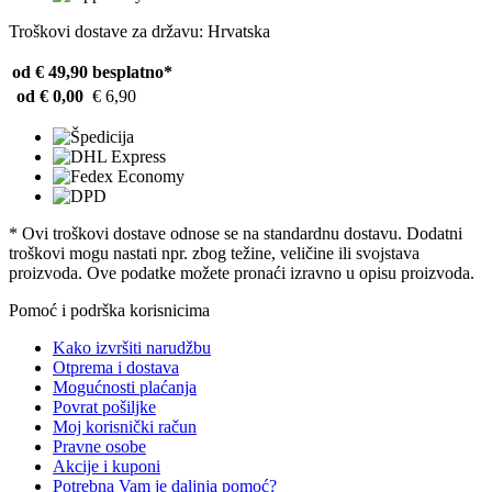
Troškovi dostave za državu: Hrvatska
od € 49,90
besplatno*
od € 0,00
€ 6,90
* Ovi troškovi dostave odnose se na standardnu ​​dostavu. Dodatni
troškovi mogu nastati npr. zbog težine, veličine ili svojstava
proizvoda. Ove podatke možete pronaći izravno u opisu proizvoda.
Pomoć i podrška korisnicima
Kako izvršiti narudžbu
Otprema i dostava
Mogućnosti plaćanja
Povrat pošiljke
Moj korisnički račun
Pravne osobe
Akcije i kuponi
Potrebna Vam je daljnja pomoć?