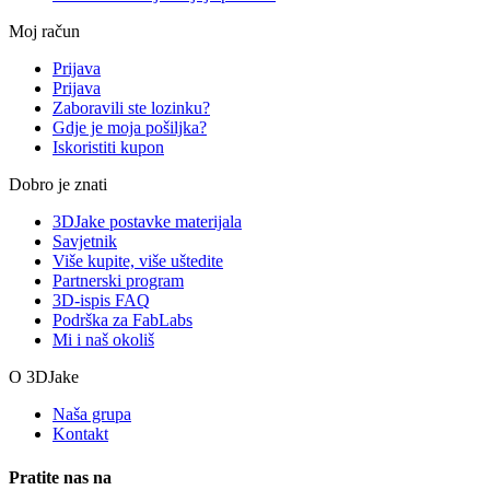
Moj račun
Prijava
Prijava
Zaboravili ste lozinku?
Gdje je moja pošiljka?
Iskoristiti kupon
Dobro je znati
3DJake postavke materijala
Savjetnik
Više kupite, više uštedite
Partnerski program
3D-ispis FAQ
Podrška za FabLabs
Mi i naš okoliš
O 3DJake
Naša grupa
Kontakt
Pratite nas na