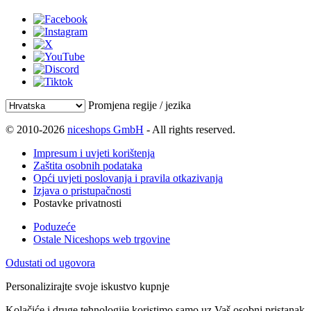
Promjena regije / jezika
© 2010-2026
niceshops GmbH
- All rights reserved.
Impresum i uvjeti korištenja
Zaštita osobnih podataka
Opći uvjeti poslovanja i pravila otkazivanja
Izjava o pristupačnosti
Postavke privatnosti
Poduzeće
Ostale Niceshops web trgovine
Odustati od ugovora
Personalizirajte svoje iskustvo kupnje
Kolačiće i druge tehnologije koristimo samo uz Vaš osobni pristanak