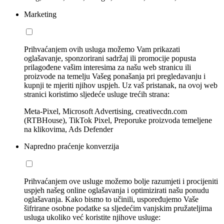
Marketing
Prihvaćanjem ovih usluga možemo Vam prikazati
oglašavanje, sponzorirani sadržaj ili promocije popusta
prilagođene vašim interesima za našu web stranicu ili
proizvode na temelju Vašeg ponašanja pri pregledavanju i
kupnji te mjeriti njihov uspjeh. Uz vaš pristanak, na ovoj web
stranici koristimo sljedeće usluge trećih strana:
Meta-Pixel, Microsoft Advertising, creativecdn.com
(RTBHouse), TikTok Pixel, Preporuke proizvoda temeljene
na klikovima, Ads Defender
Napredno praćenje konverzija
Prihvaćanjem ove usluge možemo bolje razumjeti i procijeniti
uspjeh našeg online oglašavanja i optimizirati našu ponudu
oglašavanja. Kako bismo to učinili, uspoređujemo Vaše
šifrirane osobne podatke sa sljedećim vanjskim pružateljima
usluga ukoliko već koristite njihove usluge: