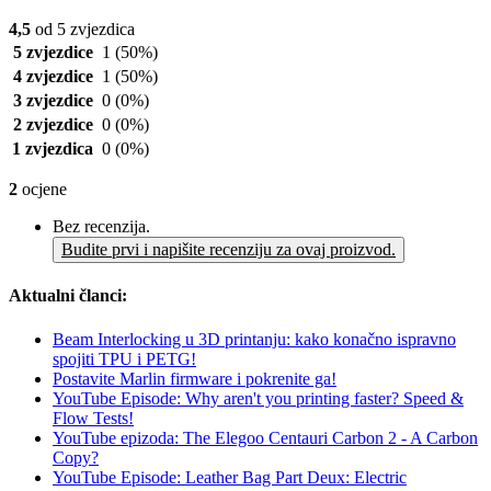
4,5
od 5 zvjezdica
5 zvjezdice
1
(50%)
4 zvjezdice
1
(50%)
3 zvjezdice
0
(0%)
2 zvjezdice
0
(0%)
1 zvjezdica
0
(0%)
2
ocjene
Bez recenzija.
Budite prvi i napišite recenziju za ovaj proizvod.
Aktualni članci:
Beam Interlocking u 3D printanju: kako konačno ispravno
spojiti TPU i PETG!
Postavite Marlin firmware i pokrenite ga!
YouTube Episode: Why aren't you printing faster? Speed &
Flow Tests!
YouTube epizoda: The Elegoo Centauri Carbon 2 - A Carbon
Copy?
YouTube Episode: Leather Bag Part Deux: Electric