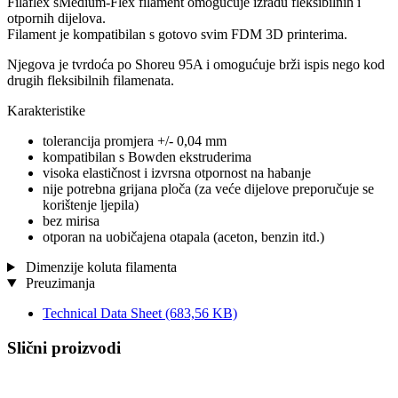
Filaflex sMedium-Flex filament omogućuje izradu fleksibilnih i
otpornih dijelova.
Filament je kompatibilan s gotovo svim FDM 3D printerima.
Njegova je tvrdoća po Shoreu 95A i omogućuje brži ispis nego kod
drugih fleksibilnih filamenata.
Karakteristike
tolerancija promjera +/- 0,04 mm
kompatibilan s Bowden ekstruderima
visoka elastičnost i izvrsna otpornost na habanje
nije potrebna grijana ploča (za veće dijelove preporučuje se
korištenje ljepila)
bez mirisa
otporan na uobičajena otapala (aceton, benzin itd.)
Dimenzije koluta filamenta
Preuzimanja
Technical Data Sheet
(683,56 KB)
Slični proizvodi