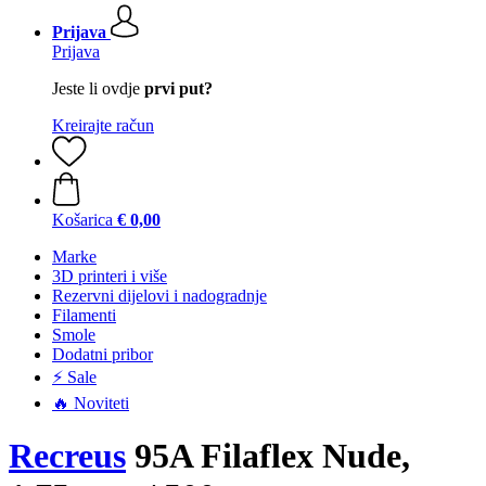
Prijava
Prijava
Jeste li ovdje
prvi put?
Kreirajte račun
Košarica
€ 0,00
Marke
3D printeri i više
Rezervni dijelovi i nadogradnje
Filamenti
Smole
Dodatni pribor
⚡ Sale
🔥 Noviteti
Recreus
95A Filaflex Nude,