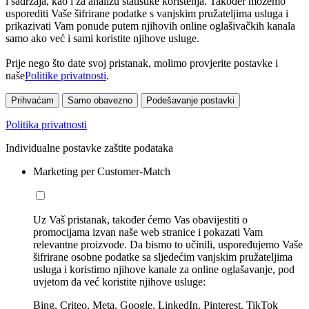
i sadržaja, kao i za analizu statistike korištenja. Također možemo
usporediti Vaše šifrirane podatke s vanjskim pružateljima usluga i
prikazivati Vam ponude putem njihovih online oglašivačkih kanala
samo ako već i sami koristite njihove usluge.
Prije nego što date svoj pristanak, molimo provjerite postavke i
naše
Politike privatnosti
.
Prihvaćam
Samo obavezno
Podešavanje postavki
Politika privatnosti
Individualne postavke zaštite podataka
Marketing per Customer-Match
Uz Vaš pristanak, također ćemo Vas obavijestiti o
promocijama izvan naše web stranice i pokazati Vam
relevantne proizvode. Da bismo to učinili, uspoređujemo Vaše
šifrirane osobne podatke sa sljedećim vanjskim pružateljima
usluga i koristimo njihove kanale za online oglašavanje, pod
uvjetom da već koristite njihove usluge:
Bing, Criteo, Meta, Google, LinkedIn, Pinterest, TikTok