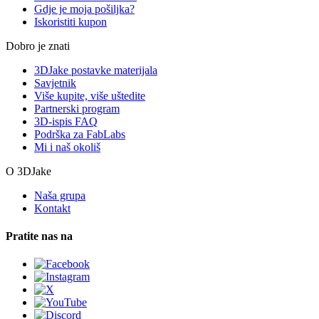
Gdje je moja pošiljka?
Iskoristiti kupon
Dobro je znati
3DJake postavke materijala
Savjetnik
Više kupite, više uštedite
Partnerski program
3D-ispis FAQ
Podrška za FabLabs
Mi i naš okoliš
O 3DJake
Naša grupa
Kontakt
Pratite nas na