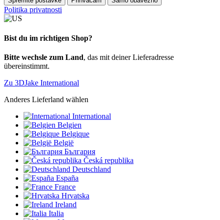
Spremite postavke
Prihvaćam
Samo obavezno
Politika privatnosti
Bist du im richtigen Shop?
Bitte wechsle zum Land
, das mit deiner Lieferadresse
übereinstimmt.
Zu 3DJake International
Anderes Lieferland wählen
International
Belgien
Belgique
België
България
Česká republika
Deutschland
España
France
Hrvatska
Ireland
Italia