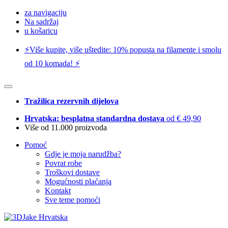
za navigaciju
Na sadržaj
u košaricu
⚡️Više kupite, više uštedite: 10% popusta na filamente i smolu
od 10 komada! ⚡️
Tražilica rezervnih dijelova
Hrvatska: besplatna standardna dostava
od € 49,90
Više od 11.000 proizvoda
Pomoć
Gdje je moja narudžba?
Povrat robe
Troškovi dostave
Mogućnosti plaćanja
Kontakt
Sve teme pomoći