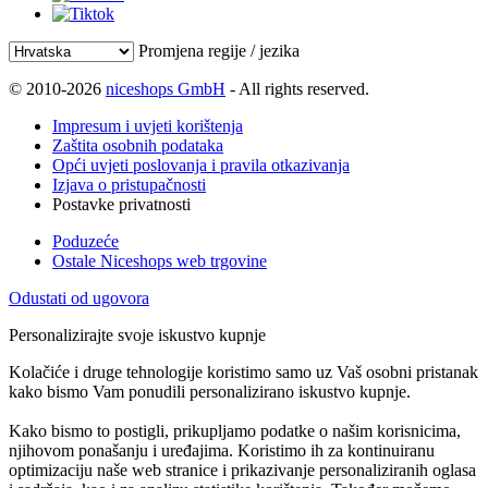
Promjena regije / jezika
© 2010-2026
niceshops GmbH
- All rights reserved.
Impresum i uvjeti korištenja
Zaštita osobnih podataka
Opći uvjeti poslovanja i pravila otkazivanja
Izjava o pristupačnosti
Postavke privatnosti
Poduzeće
Ostale Niceshops web trgovine
Odustati od ugovora
Personalizirajte svoje iskustvo kupnje
Kolačiće i druge tehnologije koristimo samo uz Vaš osobni pristanak
kako bismo Vam ponudili personalizirano iskustvo kupnje.
Kako bismo to postigli, prikupljamo podatke o našim korisnicima,
njihovom ponašanju i uređajima. Koristimo ih za kontinuiranu
optimizaciju naše web stranice i prikazivanje personaliziranih oglasa