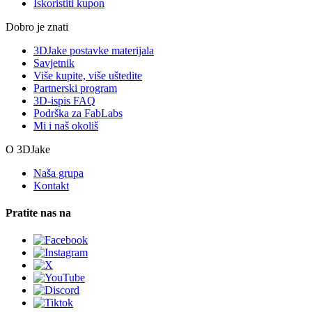
Iskoristiti kupon
Dobro je znati
3DJake postavke materijala
Savjetnik
Više kupite, više uštedite
Partnerski program
3D-ispis FAQ
Podrška za FabLabs
Mi i naš okoliš
O 3DJake
Naša grupa
Kontakt
Pratite nas na