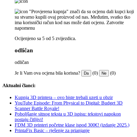
"Provjerena kupnja" znači da su ocjenu dali kupci koji
su stvarno kupili ovaj proizvod od nas. Međutim, svatko tko
ima korisnički račun kod nas može dati ocjenu.
Zatvorite
napomenu
Ocijenjeno sa 5 od 5 zvijezdica.
odličan
odličan
Je li Vam ova ocjena bila korisna?
(0)
(0)
Da
Ne
Aktualni članci:
Kupnja 3D printera – ovo biste trebali uzeti u obzir
YouTube Episode: From Physical to Digital: Budget 3D
Scanner Battle Royale!
Poboljšanje sitnog teksta u 3D ispisu: tekstovi napokon
postaju čitljivi!
FDM 3D printeri početne klase ispod 300€! (izdanje 2025.)
PrintaFix Basic – rješenje za prianjanje