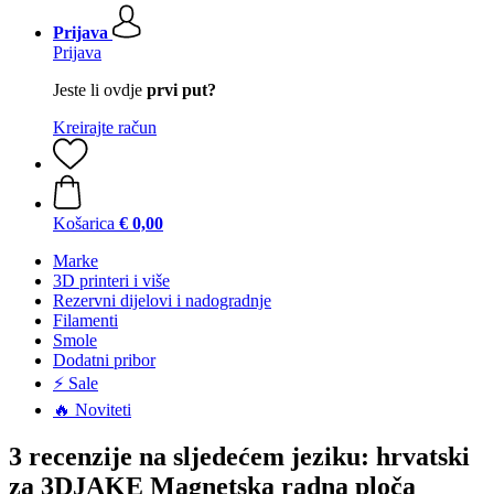
Prijava
Prijava
Jeste li ovdje
prvi put?
Kreirajte račun
Košarica
€ 0,00
Marke
3D printeri i više
Rezervni dijelovi i nadogradnje
Filamenti
Smole
Dodatni pribor
⚡ Sale
🔥 Noviteti
3 recenzije na sljedećem jeziku: hrvatski
za 3DJAKE Magnetska radna ploča