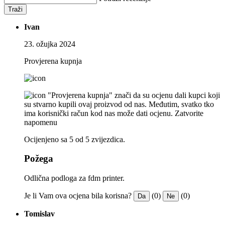
Traži
Ivan
23. ožujka 2024
Provjerena kupnja
"Provjerena kupnja" znači da su ocjenu dali kupci koji
su stvarno kupili ovaj proizvod od nas. Međutim, svatko tko
ima korisnički račun kod nas može dati ocjenu.
Zatvorite
napomenu
Ocijenjeno sa 5 od 5 zvijezdica.
Požega
Odlična podloga za fdm printer.
Je li Vam ova ocjena bila korisna?
(0)
(0)
Da
Ne
Tomislav