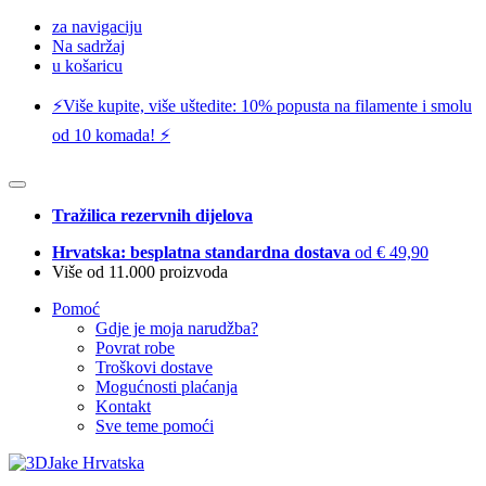
za navigaciju
Na sadržaj
u košaricu
⚡️Više kupite, više uštedite: 10% popusta na filamente i smolu
od 10 komada! ⚡️
Tražilica rezervnih dijelova
Hrvatska: besplatna standardna dostava
od € 49,90
Više od 11.000 proizvoda
Pomoć
Gdje je moja narudžba?
Povrat robe
Troškovi dostave
Mogućnosti plaćanja
Kontakt
Sve teme pomoći