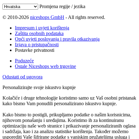
Promjena regije / jezika
© 2010-2026
niceshops GmbH
- All rights reserved.
Impresum i uvjeti korištenja
Zaštita osobnih podataka
Opći uvjeti poslovanja i pravila otkazivanja
Izjava o pristupačnosti
Postavke privatnosti
Poduzeće
Ostale Niceshops web trgovine
Odustati od ugovora
Personalizirajte svoje iskustvo kupnje
Kolačiće i druge tehnologije koristimo samo uz Vaš osobni pristanak
kako bismo Vam ponudili personalizirano iskustvo kupnje.
Kako bismo to postigli, prikupljamo podatke o našim korisnicima,
njihovom ponašanju i uređajima. Koristimo ih za kontinuiranu
optimizaciju naše web stranice i prikazivanje personaliziranih oglasa
i sadržaja, kao i za analizu statistike korištenja. Također možemo
usporediti Vaše šifrirane podatke s vanjskim pružateljima usluga i