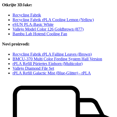
Otkrijte 3DJake:
Recycling Fabrik
Recycling Fabrik rPLA Cooling Lemon (Yellow)
eSUN PLA-Basic White
Vallejo Model Color 126 Goldbrown (877)
Bambu Lab Hotend Cooling Fan
Novi proizvodi:
Recycling Fabrik rPLA Falling Leaves (Brown)
BMCU-370 Multi Color Feeding System Hall Version
rPLA Refill Püriertes Einhorn (Multicolor)
Vallejo Diamond File Set
rPLA Refill Galactic Mist (Blue-Glitter) - rPLA