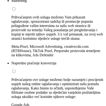
Marketing
Prihvaćanjem ovih usluga možemo Vam prikazati
oglašavanje, sponzorirani sadržaj ili promocije popusta
prilagođene vašim interesima za našu web stranicu ili
proizvode na temelju Vašeg ponašanja pri pregledavanju i
kupnji te mjeriti njihov uspjeh. Uz vaš pristanak, na ovoj web
stranici koristimo sljedeće usluge trećih strana:
Meta-Pixel, Microsoft Advertising, creativecdn.com
(RTBHouse), TikTok Pixel, Preporuke proizvoda temeljene
na klikovima, Ads Defender
Napredno praćenje konverzija
Prihvaćanjem ove usluge možemo bolje razumjeti i procijeniti
uspjeh našeg online oglašavanja i optimizirati našu ponudu
oglašavanja. Kako bismo to učinili, uspoređujemo Vaše
šifrirane osobne podatke sa sljedećim vanjskim pružateljima
usluga ukoliko već koristite njihove usluge:
Google Ads