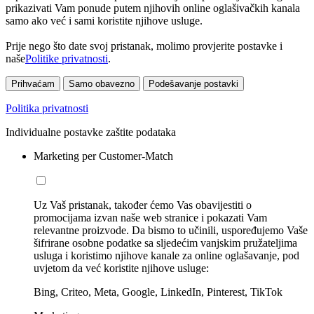
prikazivati Vam ponude putem njihovih online oglašivačkih kanala
samo ako već i sami koristite njihove usluge.
Prije nego što date svoj pristanak, molimo provjerite postavke i
naše
Politike privatnosti
.
Prihvaćam
Samo obavezno
Podešavanje postavki
Politika privatnosti
Individualne postavke zaštite podataka
Marketing per Customer-Match
Uz Vaš pristanak, također ćemo Vas obavijestiti o
promocijama izvan naše web stranice i pokazati Vam
relevantne proizvode. Da bismo to učinili, uspoređujemo Vaše
šifrirane osobne podatke sa sljedećim vanjskim pružateljima
usluga i koristimo njihove kanale za online oglašavanje, pod
uvjetom da već koristite njihove usluge:
Bing, Criteo, Meta, Google, LinkedIn, Pinterest, TikTok