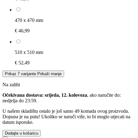
470 x 470 mm
€ 46,99
510 x 510 mm
€ 52,49
Prikaz 7 varijante
Prikaži manje
Na zalihi
Očekivana dostava: srijeda, 12. kolovoza
, ako naručite do:
nedjelja do 23:59
.
U našem skladištu ostalo je još samo 49 komada ovog proizvoda.
Dopuna je na putu! Ukoliko se naruči više, to bi moglo utjecati na
datum isporuke.
Dodajte u košaricu