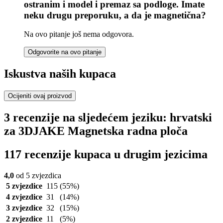
ostranim i model i premaz sa podloge. Imate
neku drugu preporuku, a da je magnetična?
Na ovo pitanje još nema odgovora.
Odgovorite na ovo pitanje
Iskustva naših kupaca
Ocijeniti ovaj proizvod
3 recenzije na sljedećem jeziku: hrvatski
za 3DJAKE Magnetska radna ploča
117 recenzije kupaca u drugim jezicima
4,0
od 5 zvjezdica
5 zvjezdice
115
(55%)
4 zvjezdice
31
(14%)
3 zvjezdice
32
(15%)
2 zvjezdice
11
(5%)