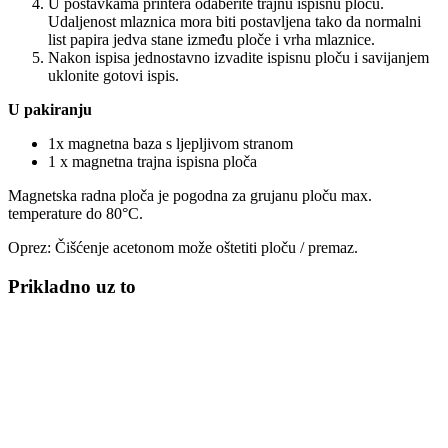
U postavkama printera odaberite trajnu ispisnu ploču.
Udaljenost mlaznica mora biti postavljena tako da normalni
list papira jedva stane između ploče i vrha mlaznice.
Nakon ispisa jednostavno izvadite ispisnu ploču i savijanjem
uklonite gotovi ispis.
U pakiranju
1x magnetna baza s ljepljivom stranom
1 x magnetna trajna ispisna ploča
Magnetska radna ploča je pogodna za grujanu ploču max.
temperature do 80°C.
Oprez: Čišćenje acetonom može oštetiti ploču / premaz.
Prikladno uz to