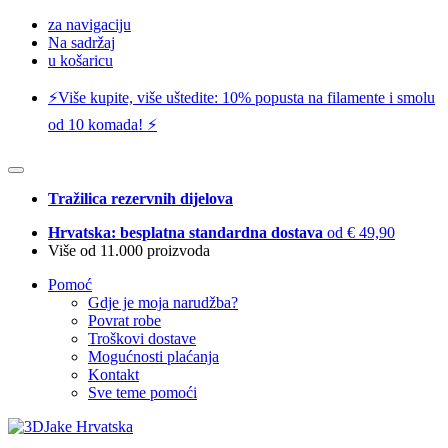
za navigaciju
Na sadržaj
u košaricu
⚡️Više kupite, više uštedite: 10% popusta na filamente i smolu
od 10 komada! ⚡️
Tražilica rezervnih dijelova
Hrvatska: besplatna standardna dostava
od € 49,90
Više od 11.000 proizvoda
Pomoć
Gdje je moja narudžba?
Povrat robe
Troškovi dostave
Mogućnosti plaćanja
Kontakt
Sve teme pomoći