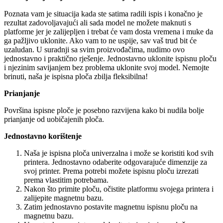
Poznata vam je situacija kada ste satima radili ispis i konačno je
rezultat zadovoljavajući ali sada model ne možete maknuti s
platforme jer je zalijepljen i trebat će vam dosta vremena i muke da
ga pažljivo uklonite. Ako vam to ne uspije, sav vaš trud bit će
uzaludan. U suradnji sa svim proizvođačima, nudimo ovo
jednostavno i praktično rješenje. Jednostavno uklonite ispisnu ploču
i njezinim savijanjem bez problema uklonite svoj model. Nemojte
brinuti, naša je ispisna ploča zbilja fleksibilna!
Prianjanje
Površina ispisne ploče je posebno razvijena kako bi nudila bolje
prianjanje od uobičajenih ploča.
Jednostavno korištenje
Naša je ispisna ploča univerzalna i može se koristiti kod svih
printera. Jednostavno odaberite odgovarajuće dimenzije za
svoj printer. Prema potrebi možete ispisnu ploču izrezati
prema vlastitim potrebama.
Nakon što primite ploču, očistite platformu svojega printera i
zalijepite magnetnu bazu.
Zatim jednostavno postavite magnetnu ispisnu ploču na
magnetnu bazu.