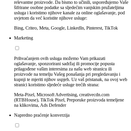
relevantne proizvode. Da bismo to učinili, uspoređujemo Vaše
šifrirane osobne podatke sa sljedećim vanjskim pružateljima
usluga i koristimo njihove kanale za online oglašavanje, pod
uvjetom da već koristite njihove usluge:
Bing, Criteo, Meta, Google, LinkedIn, Pinterest, TikTok
Marketing
Prihvaćanjem ovih usluga možemo Vam prikazati
oglašavanje, sponzorirani sadržaj ili promocije popusta
prilagođene vašim interesima za našu web stranicu ili
proizvode na temelju Vašeg ponašanja pri pregledavanju i
kupnji te mjeriti njihov uspjeh. Uz vaš pristanak, na ovoj web
stranici koristimo sljedeće usluge trećih strana:
Meta-Pixel, Microsoft Advertising, creativecdn.com
(RTBHouse), TikTok Pixel, Preporuke proizvoda temeljene
na klikovima, Ads Defender
Napredno praćenje konverzija