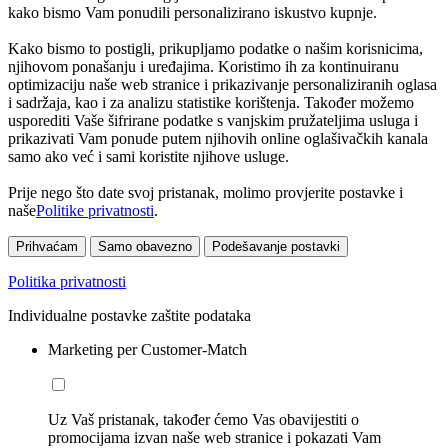
kako bismo Vam ponudili personalizirano iskustvo kupnje.
Kako bismo to postigli, prikupljamo podatke o našim korisnicima,
njihovom ponašanju i uređajima. Koristimo ih za kontinuiranu
optimizaciju naše web stranice i prikazivanje personaliziranih oglasa
i sadržaja, kao i za analizu statistike korištenja. Također možemo
usporediti Vaše šifrirane podatke s vanjskim pružateljima usluga i
prikazivati Vam ponude putem njihovih online oglašivačkih kanala
samo ako već i sami koristite njihove usluge.
Prije nego što date svoj pristanak, molimo provjerite postavke i
naše
Politike privatnosti
.
Prihvaćam
Samo obavezno
Podešavanje postavki
Politika privatnosti
Individualne postavke zaštite podataka
Marketing per Customer-Match
Uz Vaš pristanak, također ćemo Vas obavijestiti o
promocijama izvan naše web stranice i pokazati Vam