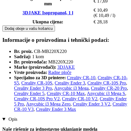
€ 17,69
mm
€ 10,49
3DJAKE Isopropanol, 1 l
(€ 10,49 / l)
Ukupna cijena:
€ 28,18
Dodaj oboje u vašu košaricu
Informacije o proizvodima i tehnički podaci:
Br. proiz.
CB-MB220X220
Sadržaj:
1 kom
Br. proizvođača:
MB220X220
Marke (proizvođači):
3DJAKE
Vrste proizvoda:
Radne ploče
Specijalno za 3D printere:
Creality CR-10
,
Creality CR-10-
S5
,
Creality CR-10S
,
Creality Ender 3
,
Creality CR-10S Pro
,
Creality Ender 3 Pro
,
Anycubic i3 Mega
,
Creality CR-20 Pro
,
Creality Ender 5
,
Creality CR-10 Max
,
Anycubic i3 Mega S
,
Creality CR-10S Pro V2
,
Creality CR-10 V2
,
Creality Ender
5 Pro
,
Anycubic i3 Mega Zero
,
Creality Ender 3 V2
,
Creality
CR-10 V3
,
Creality Ender 3 Max
Opis
Naše rješenje za jednostavno uklanjanje modela