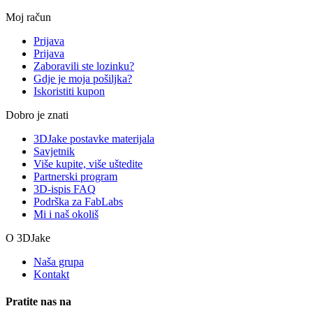
Moj račun
Prijava
Prijava
Zaboravili ste lozinku?
Gdje je moja pošiljka?
Iskoristiti kupon
Dobro je znati
3DJake postavke materijala
Savjetnik
Više kupite, više uštedite
Partnerski program
3D-ispis FAQ
Podrška za FabLabs
Mi i naš okoliš
O 3DJake
Naša grupa
Kontakt
Pratite nas na