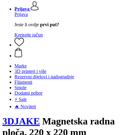
Prijava
Prijava
Jeste li ovdje
prvi put?
Kreirajte račun
Marke
3D printeri i više
Rezervni dijelovi i nadogradnje
Filamenti
Smole
Dodatni pribor
⚡ Sale
🔥 Noviteti
3DJAKE
Magnetska radna
ploča, 220 x 220 mm