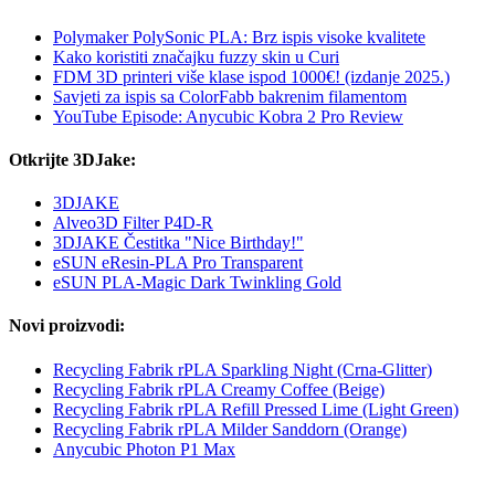
Polymaker PolySonic PLA: Brz ispis visoke kvalitete
Kako koristiti značajku fuzzy skin u Curi
FDM 3D printeri više klase ispod 1000€! (izdanje 2025.)
Savjeti za ispis sa ColorFabb bakrenim filamentom
YouTube Episode: Anycubic Kobra 2 Pro Review
Otkrijte 3DJake:
3DJAKE
Alveo3D Filter P4D-R
3DJAKE Čestitka "Nice Birthday!"
eSUN eResin-PLA Pro Transparent
eSUN PLA-Magic Dark Twinkling Gold
Novi proizvodi:
Recycling Fabrik rPLA Sparkling Night (Crna-Glitter)
Recycling Fabrik rPLA Creamy Coffee (Beige)
Recycling Fabrik rPLA Refill Pressed Lime (Light Green)
Recycling Fabrik rPLA Milder Sanddorn (Orange)
Anycubic Photon P1 Max