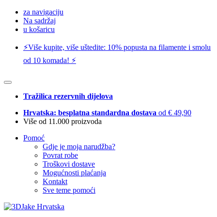
za navigaciju
Na sadržaj
u košaricu
⚡️Više kupite, više uštedite: 10% popusta na filamente i smolu
od 10 komada! ⚡️
Tražilica rezervnih dijelova
Hrvatska: besplatna standardna dostava
od € 49,90
Više od 11.000 proizvoda
Pomoć
Gdje je moja narudžba?
Povrat robe
Troškovi dostave
Mogućnosti plaćanja
Kontakt
Sve teme pomoći