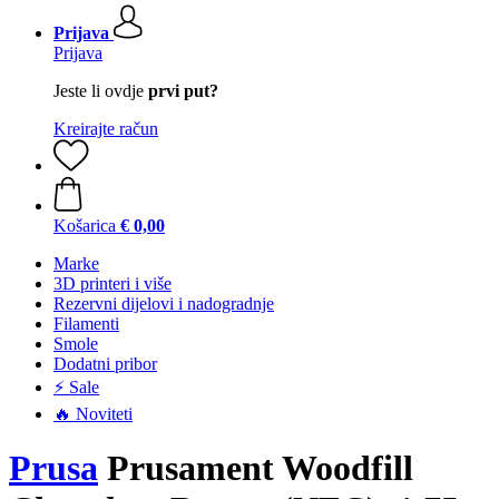
Prijava
Prijava
Jeste li ovdje
prvi put?
Kreirajte račun
Košarica
€ 0,00
Marke
3D printeri i više
Rezervni dijelovi i nadogradnje
Filamenti
Smole
Dodatni pribor
⚡ Sale
🔥 Noviteti
Prusa
Prusament Woodfill