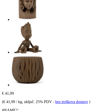
€ 41,99
(
€ 41,99 / kg
, uključ. 25% PDV
-
bez troškova dostave
)
#NAME?: