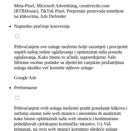
Meta-Pixel, Microsoft Advertising, creativecdn.com
(RTBHouse), TikTok Pixel, Preporuke proizvoda temeljene
na klikovima, Ads Defender
Napredno praćenje konverzija
Prihvaćanjem ove usluge možemo bolje razumjeti i procijeniti
uspjeh našeg online oglašavanja i optimizirati našu ponudu
oglašavanja. Kako bismo to učinili, uspoređujemo Vaše
šifrirane osobne podatke sa sljedećim vanjskim pružateljima
usluga ukoliko već koristite njihove usluge:
Google Ads
Performanse
Prihvaćanjem ovih usluga možemo pratiti ponašanje klikova i
surfanja unutar naše web stranice i anonimno ih analizirati
kako bismo optimizirali našu web stranicu i kontinuirano
poboljšavali cjelokupno korisničko iskustvo. Uz Vaš
pristanak, na ovoj web stranici koristimo sljedeće usluge