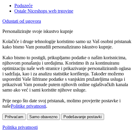
Poduzeće
Ostale Niceshops web trgovine
Odustati od ugovora
Personalizirajte svoje iskustvo kupnje
Kolačiće i druge tehnologije koristimo samo uz Vaš osobni pristanak
kako bismo Vam ponudili personalizirano iskustvo kupnje.
Kako bismo to postigli, prikupljamo podatke o našim korisnicima,
njihovom ponašanju i uređajima. Koristimo ih za kontinuiranu
optimizaciju naše web stranice i prikazivanje personaliziranih oglasa
i sadržaja, kao i za analizu statistike korištenja. Također možemo
usporediti Vaše šifrirane podatke s vanjskim pružateljima usluga i
prikazivati Vam ponude putem njihovih online oglašivačkih kanala
samo ako već i sami koristite njihove usluge.
Prije nego što date svoj pristanak, molimo provjerite postavke i
naše
Politike privatnosti
.
Prihvaćam
Samo obavezno
Podešavanje postavki
Politika privatnosti