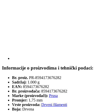
Informacije o proizvodima i tehnički podaci:
Br. proiz.
PR-8594173676282
Sadržaj:
1.000 g
EAN:
8594173676282
Br. proizvođača:
8594173676282
Marke (proizvođači):
Prusa
Promjer:
1,75 mm
Vrste proizvoda:
Drveni filamenti
Boja:
Drvena