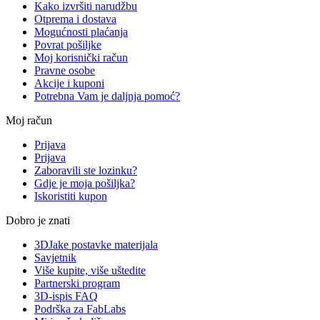
Kako izvršiti narudžbu
Otprema i dostava
Mogućnosti plaćanja
Povrat pošiljke
Moj korisnički račun
Pravne osobe
Akcije i kuponi
Potrebna Vam je daljnja pomoć?
Moj račun
Prijava
Prijava
Zaboravili ste lozinku?
Gdje je moja pošiljka?
Iskoristiti kupon
Dobro je znati
3DJake postavke materijala
Savjetnik
Više kupite, više uštedite
Partnerski program
3D-ispis FAQ
Podrška za FabLabs