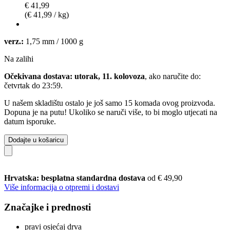
€ 41,99
(€ 41,99 / kg)
verz.:
1,75 mm / 1000 g
Na zalihi
Očekivana dostava: utorak, 11. kolovoza
, ako naručite do:
četvrtak do 23:59
.
U našem skladištu ostalo je još samo 15 komada ovog proizvoda.
Dopuna je na putu! Ukoliko se naruči više, to bi moglo utjecati na
datum isporuke.
Dodajte u košaricu
Hrvatska: besplatna standardna dostava
od € 49,90
Više informacija o otpremi i dostavi
Značajke i prednosti
pravi osjećaj drva