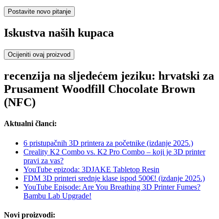
Postavite novo pitanje
Iskustva naših kupaca
Ocijeniti ovaj proizvod
recenzija na sljedećem jeziku: hrvatski za
Prusament Woodfill Chocolate Brown
(NFC)
Aktualni članci:
6 pristupačnih 3D printera za početnike (izdanje 2025.)
Creality K2 Combo vs. K2 Pro Combo – koji je 3D printer
pravi za vas?
YouTube epizoda: 3DJAKE Tabletop Resin
FDM 3D printeri srednje klase ispod 500€! (izdanje 2025.)
YouTube Episode: Are You Breathing 3D Printer Fumes?
Bambu Lab Upgrade!
Novi proizvodi: