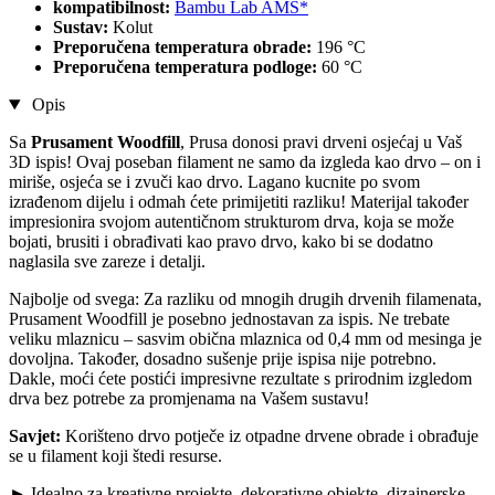
kompatibilnost:
Bambu Lab AMS*
Sustav:
Kolut
Preporučena temperatura obrade:
196 °C
Preporučena temperatura podloge:
60 °C
Opis
Sa
Prusament Woodfill
, Prusa donosi pravi drveni osjećaj u Vaš
3D ispis! Ovaj poseban filament ne samo da izgleda kao drvo – on i
miriše, osjeća se i zvuči kao drvo. Lagano kucnite po svom
izrađenom dijelu i odmah ćete primijetiti razliku! Materijal također
impresionira svojom autentičnom strukturom drva, koja se može
bojati, brusiti i obrađivati kao pravo drvo, kako bi se dodatno
naglasila sve zareze i detalji.
Najbolje od svega: Za razliku od mnogih drugih drvenih filamenata,
Prusament Woodfill je posebno jednostavan za ispis. Ne trebate
veliku mlaznicu – sasvim obična mlaznica od 0,4 mm od mesinga je
dovoljna. Također, dosadno sušenje prije ispisa nije potrebno.
Dakle, moći ćete postići impresivne rezultate s prirodnim izgledom
drva bez potrebe za promjenama na Vašem sustavu!
Savjet:
Korišteno drvo potječe iz otpadne drvene obrade i obrađuje
se u filament koji štedi resurse.
► Idealno za kreativne projekte, dekorativne objekte, dizajnerske