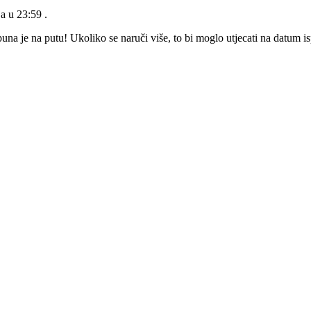
ja u 23:59
.
a je na putu! Ukoliko se naruči više, to bi moglo utjecati na datum i