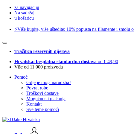
za navigaciju
Na sadržaj
u košaricu
⚡️Više kupite, više uštedite: 10% popusta na filamente i smolu 
Tražilica rezervnih dijelova
Hrvatska: besplatna standardna dostava
od € 49,90
Više od 11.000 proizvoda
Pomoć
Gdje je moja narudžba?
Povrat robe
Troškovi dostave
Mogućnosti plaćanja
Kontakt
Sve teme pomoći