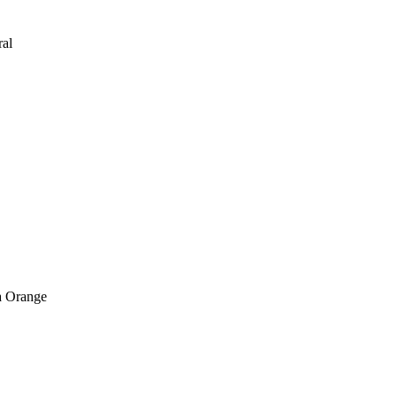
ral
sa Orange