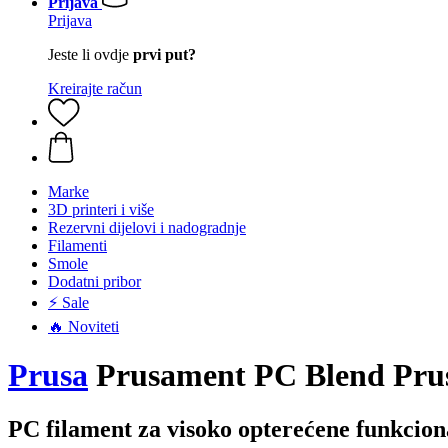
Prijava
Prijava
Jeste li ovdje
prvi put?
Kreirajte račun
Marke
3D printeri i više
Rezervni dijelovi i nadogradnje
Filamenti
Smole
Dodatni pribor
⚡ Sale
🔥 Noviteti
Prusa
Prusament PC Blend Prusa
PC filament za visoko opterećene funkcion