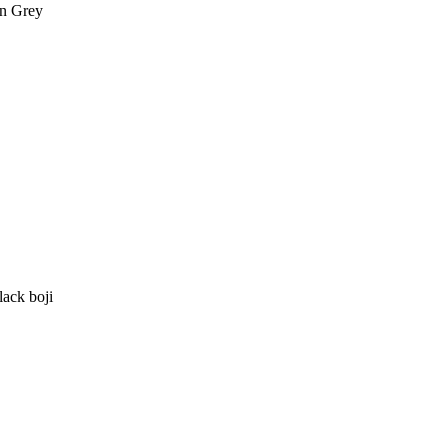
an Grey
lack boji