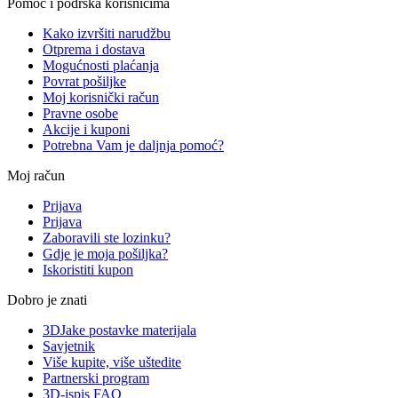
Pomoć i podrška korisnicima
Kako izvršiti narudžbu
Otprema i dostava
Mogućnosti plaćanja
Povrat pošiljke
Moj korisnički račun
Pravne osobe
Akcije i kuponi
Potrebna Vam je daljnja pomoć?
Moj račun
Prijava
Prijava
Zaboravili ste lozinku?
Gdje je moja pošiljka?
Iskoristiti kupon
Dobro je znati
3DJake postavke materijala
Savjetnik
Više kupite, više uštedite
Partnerski program
3D-ispis FAQ