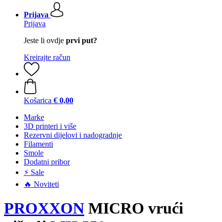
Prijava
Prijava
Jeste li ovdje
prvi put?
Kreirajte račun
Košarica
€ 0,00
Marke
3D printeri i više
Rezervni dijelovi i nadogradnje
Filamenti
Smole
Dodatni pribor
⚡ Sale
🔥 Noviteti
PROXXON
MICRO vrući