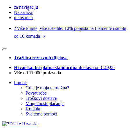
za navigaciju
Na sadržaj
u košaricu
⚡️Više kupite, više uštedite: 10% popusta na filamente i smolu
od 10 komada! ⚡️
Tražilica rezervnih dijelova
Hrvatska: besplatna standardna dostava
od € 49,90
Više od 11.000 proizvoda
Pomoć
Gdje je moja narudžba?
Povrat robe
Troškovi dostave
Mogućnosti plaćanja
Kontakt
Sve teme pomoći