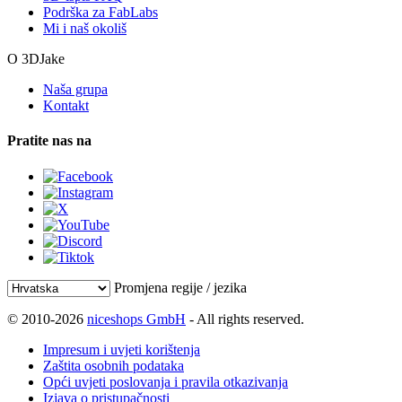
Podrška za FabLabs
Mi i naš okoliš
O 3DJake
Naša grupa
Kontakt
Pratite nas na
Promjena regije / jezika
© 2010-2026
niceshops GmbH
- All rights reserved.
Impresum i uvjeti korištenja
Zaštita osobnih podataka
Opći uvjeti poslovanja i pravila otkazivanja
Izjava o pristupačnosti