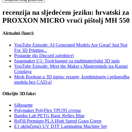
recenzija na sljedećem jeziku: hrvatski za
PROXXON MICRO vrući pištolj MH 550
Aktualni članci:
YouTube Episode: AI Generated Models Are Great! Just Not
For 3D Printing...
Postanite dio Discord zajednice!
Snapmaker U1: Toolchanger za multimaterijalni 3D ispis
YouTube Episode: Meet the Maker s Masterminds iza Kamui
Cosplaya
Mesh Boolean u 3D ispisu: rezanje, kombiniranje i prilagodba
modela bez CAD-a!
Otkrijte 3DJake:
Silhouette
Polymaker PolyFlex TPU95 crvena
Bambu Lab PETG Basic Reflex Blue
ReFill Premium PLA High Speed Grass Green
E1 uključujući UV DTF Laminating Machine Set