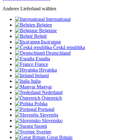
Anderes Lieferland wählen
International
Belgien
Belgique
België
България
Česká republika
Deutschland
España
France
Hrvatska
Ireland
Italia
Magyar
Nederland
Österreich
Polska
Portugal
Slovenija
Slovensko
Suomi
Sverige
Great Britain