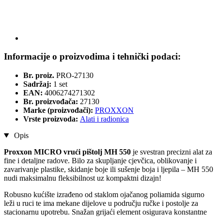
Informacije o proizvodima i tehnički podaci:
Br. proiz.
PRO-27130
Sadržaj:
1 set
EAN:
4006274271302
Br. proizvođača:
27130
Marke (proizvođači):
PROXXON
Vrste proizvoda:
Alati i radionica
Opis
Proxxon MICRO vrući pištolj MH 550
je svestran precizni alat za
fine i detaljne radove. Bilo za skupljanje cjevčica, oblikovanje i
zavarivanje plastike, skidanje boje ili sušenje boja i ljepila – MH 550
nudi maksimalnu fleksibilnost uz kompaktni dizajn!
Robusno kućište izrađeno od staklom ojačanog poliamida sigurno
leži u ruci te ima mekane dijelove u području ručke i postolje za
stacionarnu upotrebu. Snažan grijaći element osigurava konstantne