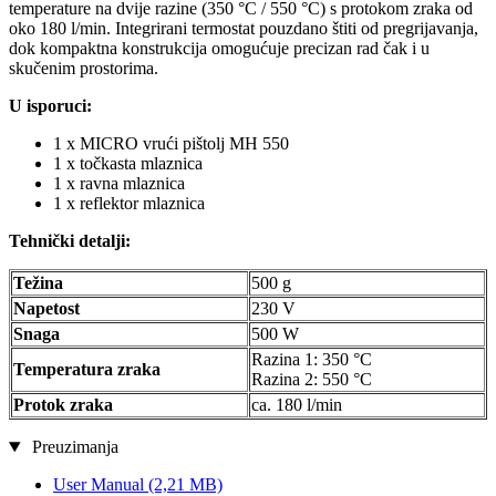
temperature na dvije razine (350 °C / 550 °C) s protokom zraka od
oko 180 l/min. Integrirani termostat pouzdano štiti od pregrijavanja,
dok kompaktna konstrukcija omogućuje precizan rad čak i u
skučenim prostorima.
U isporuci:
1 x MICRO vrući pištolj MH 550
1 x točkasta mlaznica
1 x ravna mlaznica
1 x reflektor mlaznica
Tehnički detalji:
Težina
500 g
Napetost
230 V
Snaga
500 W
Razina 1: 350 °C
Temperatura zraka
Razina 2: 550 °C
Protok zraka
ca. 180 l/min
Preuzimanja
User Manual
(2,21 MB)