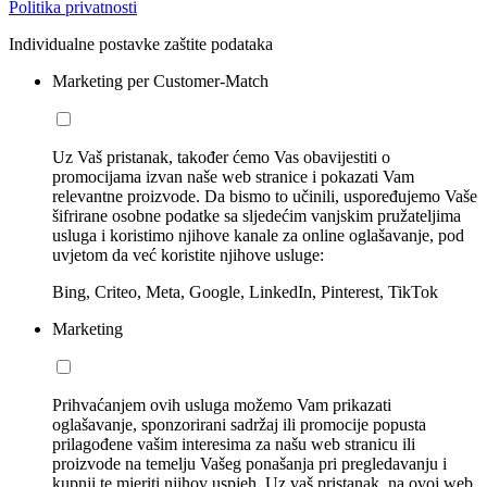
Politika privatnosti
Individualne postavke zaštite podataka
Marketing per Customer-Match
Uz Vaš pristanak, također ćemo Vas obavijestiti o
promocijama izvan naše web stranice i pokazati Vam
relevantne proizvode. Da bismo to učinili, uspoređujemo Vaše
šifrirane osobne podatke sa sljedećim vanjskim pružateljima
usluga i koristimo njihove kanale za online oglašavanje, pod
uvjetom da već koristite njihove usluge:
Bing, Criteo, Meta, Google, LinkedIn, Pinterest, TikTok
Marketing
Prihvaćanjem ovih usluga možemo Vam prikazati
oglašavanje, sponzorirani sadržaj ili promocije popusta
prilagođene vašim interesima za našu web stranicu ili
proizvode na temelju Vašeg ponašanja pri pregledavanju i
kupnji te mjeriti njihov uspjeh. Uz vaš pristanak, na ovoj web