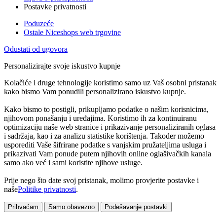
Postavke privatnosti
Poduzeće
Ostale Niceshops web trgovine
Odustati od ugovora
Personalizirajte svoje iskustvo kupnje
Kolačiće i druge tehnologije koristimo samo uz Vaš osobni pristanak
kako bismo Vam ponudili personalizirano iskustvo kupnje.
Kako bismo to postigli, prikupljamo podatke o našim korisnicima,
njihovom ponašanju i uređajima. Koristimo ih za kontinuiranu
optimizaciju naše web stranice i prikazivanje personaliziranih oglasa
i sadržaja, kao i za analizu statistike korištenja. Također možemo
usporediti Vaše šifrirane podatke s vanjskim pružateljima usluga i
prikazivati Vam ponude putem njihovih online oglašivačkih kanala
samo ako već i sami koristite njihove usluge.
Prije nego što date svoj pristanak, molimo provjerite postavke i
naše
Politike privatnosti
.
Prihvaćam
Samo obavezno
Podešavanje postavki