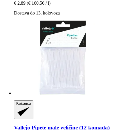
€ 2,89
(€ 160,56 / l)
Dostava do 13. kolovoza
Košarica
Vallejo
Pipete male veličine (12 komada)