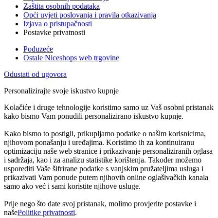
Zaštita osobnih podataka
Opći uvjeti poslovanja i pravila otkazivanja
Izjava o pristupačnosti
Postavke privatnosti
Poduzeće
Ostale Niceshops web trgovine
Odustati od ugovora
Personalizirajte svoje iskustvo kupnje
Kolačiće i druge tehnologije koristimo samo uz Vaš osobni pristanak
kako bismo Vam ponudili personalizirano iskustvo kupnje.
Kako bismo to postigli, prikupljamo podatke o našim korisnicima,
njihovom ponašanju i uređajima. Koristimo ih za kontinuiranu
optimizaciju naše web stranice i prikazivanje personaliziranih oglasa
i sadržaja, kao i za analizu statistike korištenja. Također možemo
usporediti Vaše šifrirane podatke s vanjskim pružateljima usluga i
prikazivati Vam ponude putem njihovih online oglašivačkih kanala
samo ako već i sami koristite njihove usluge.
Prije nego što date svoj pristanak, molimo provjerite postavke i
naše
Politike privatnosti
.