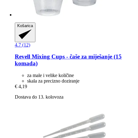
Košarica
4.7 (12)
Revell
Mixing Cups -​ čaše za miješanje (15
komada)
za male i velike količine
skala za precizno doziranje
€ 4,19
Dostava do 13. kolovoza