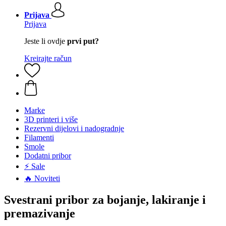
Prijava
Prijava
Jeste li ovdje
prvi put?
Kreirajte račun
Marke
3D printeri i više
Rezervni dijelovi i nadogradnje
Filamenti
Smole
Dodatni pribor
⚡ Sale
🔥 Noviteti
Svestrani pribor za bojanje, lakiranje i
premazivanje