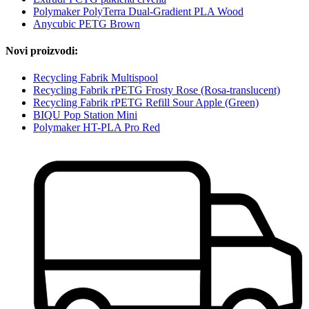
Polymaker PolyTerra Dual-Gradient PLA Wood
Anycubic PETG Brown
Novi proizvodi:
Recycling Fabrik Multispool
Recycling Fabrik rPETG Frosty Rose (Rosa-translucent)
Recycling Fabrik rPETG Refill Sour Apple (Green)
BIQU Pop Station Mini
Polymaker HT-PLA Pro Red