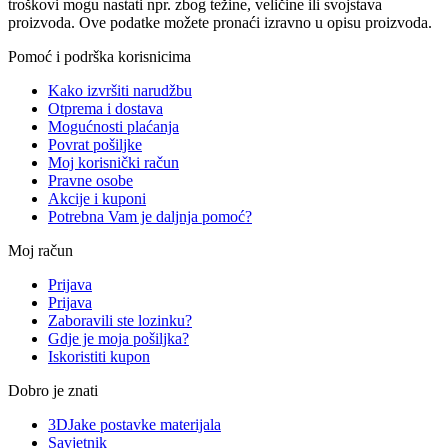
troškovi mogu nastati npr. zbog težine, veličine ili svojstava
proizvoda. Ove podatke možete pronaći izravno u opisu proizvoda.
Pomoć i podrška korisnicima
Kako izvršiti narudžbu
Otprema i dostava
Mogućnosti plaćanja
Povrat pošiljke
Moj korisnički račun
Pravne osobe
Akcije i kuponi
Potrebna Vam je daljnja pomoć?
Moj račun
Prijava
Prijava
Zaboravili ste lozinku?
Gdje je moja pošiljka?
Iskoristiti kupon
Dobro je znati
3DJake postavke materijala
Savjetnik