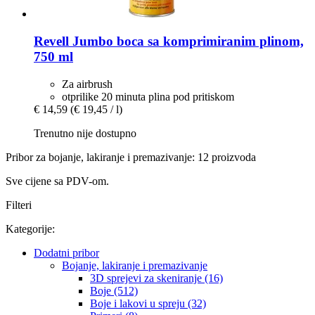
Revell
Jumbo boca sa komprimiranim plinom,
750 ml
Za airbrush
otprilike 20 minuta plina pod pritiskom
€ 14,59
(€ 19,45 / l)
Trenutno nije dostupno
Pribor za bojanje, lakiranje i premazivanje: 12 proizvoda
Sve cijene sa PDV-om.
Filteri
Kategorije:
Dodatni pribor
Bojanje, lakiranje i premazivanje
3D sprejevi za skeniranje (16)
Boje (512)
Boje i lakovi u spreju (32)