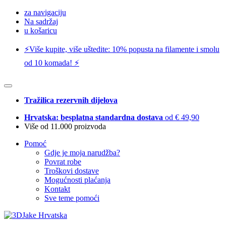
za navigaciju
Na sadržaj
u košaricu
⚡️Više kupite, više uštedite: 10% popusta na filamente i smolu
od 10 komada! ⚡️
Tražilica rezervnih dijelova
Hrvatska: besplatna standardna dostava
od € 49,90
Više od 11.000 proizvoda
Pomoć
Gdje je moja narudžba?
Povrat robe
Troškovi dostave
Mogućnosti plaćanja
Kontakt
Sve teme pomoći