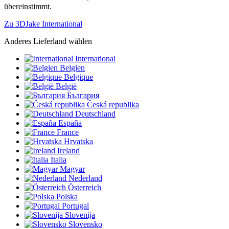
übereinstimmt.
Zu 3DJake International
Anderes Lieferland wählen
International
Belgien
Belgique
België
България
Česká republika
Deutschland
España
France
Hrvatska
Ireland
Italia
Magyar
Nederland
Österreich
Polska
Portugal
Slovenija
Slovensko