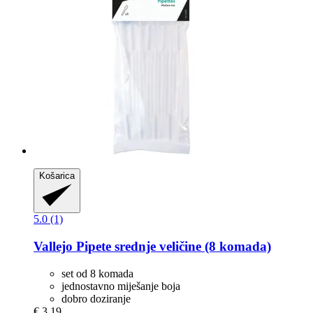
Košarica
5.0 (1)
Vallejo
Pipete srednje veličine (8 komada)
set od 8 komada
jednostavno miješanje boja
dobro doziranje
€ 3,19