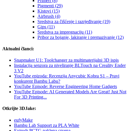
Primeri (8)
Pigmenti (29)
Kistovi (15)
Airbrush (4)
Sredstva za čišćenje i razrjeđivanje (19)
Gips (11)
Sredstva za impregnaciju (11)
Pribor za bojanje, lakiranje i premazivanje (12)
Aktualni članci:
Snapmaker U1: Toolchanger za multimaterijalni 3D ispis
Instalacija senzora za niveliranje BLTouch na Creality Ender
3 V2
YouTube epizoda: Recenzija Anycubic Kobra S1 – Pravi
konkurent Bambu Labu?
YouTube Episode: Reverse Engineering Home Gadgets
YouTube Episode: AI Generated Models Are Great! Just Not
For 3D Printing...
Otkrijte 3DJake:
eufyMake
Bambu Lab Support za PLA White
Extrudr PCTG paklena crvena