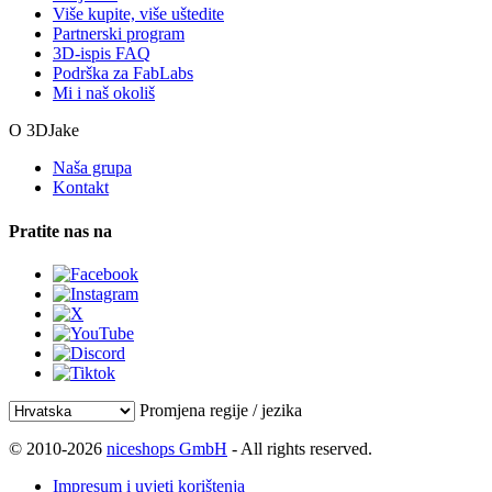
Više kupite, više uštedite
Partnerski program
3D-ispis FAQ
Podrška za FabLabs
Mi i naš okoliš
O 3DJake
Naša grupa
Kontakt
Pratite nas na
Promjena regije / jezika
© 2010-2026
niceshops GmbH
- All rights reserved.
Impresum i uvjeti korištenja