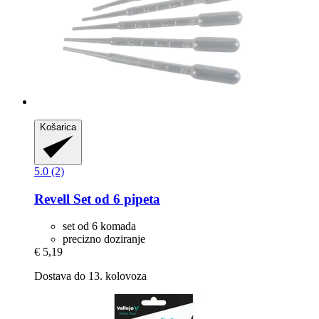
Košarica
5.0 (2)
Revell
Set od 6 pipeta
set od 6 komada
precizno doziranje
€ 5,19
Dostava do 13. kolovoza