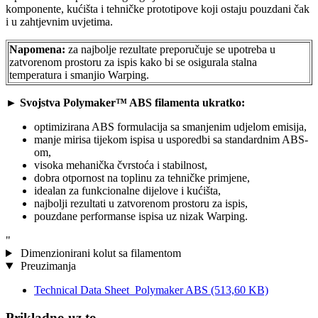
komponente, kućišta i tehničke prototipove koji ostaju pouzdani čak
i u zahtjevnim uvjetima.
Napomena:
za najbolje rezultate preporučuje se upotreba u
zatvorenom prostoru za ispis kako bi se osigurala stalna
temperatura i smanjio Warping.
►
Svojstva Polymaker™ ABS filamenta ukratko:
optimizirana ABS formulacija sa smanjenim udjelom emisija,
manje mirisa tijekom ispisa u usporedbi sa standardnim ABS-
om,
visoka mehanička čvrstoća i stabilnost,
dobra otpornost na toplinu za tehničke primjene,
idealan za funkcionalne dijelove i kućišta,
najbolji rezultati u zatvorenom prostoru za ispis,
pouzdane performanse ispisa uz nizak Warping.
"
Dimenzionirani kolut sa filamentom
Preuzimanja
Technical Data Sheet_Polymaker ABS
(513,60 KB)
Prikladno uz to