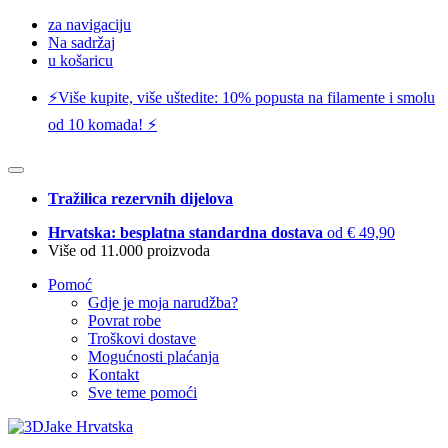
za navigaciju
Na sadržaj
u košaricu
⚡️Više kupite, više uštedite: 10% popusta na filamente i smolu
od 10 komada! ⚡️
Tražilica rezervnih dijelova
Hrvatska: besplatna standardna dostava
od € 49,90
Više od 11.000 proizvoda
Pomoć
Gdje je moja narudžba?
Povrat robe
Troškovi dostave
Mogućnosti plaćanja
Kontakt
Sve teme pomoći