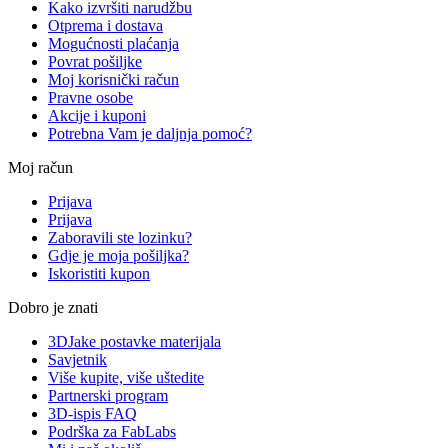
Kako izvršiti narudžbu
Otprema i dostava
Mogućnosti plaćanja
Povrat pošiljke
Moj korisnički račun
Pravne osobe
Akcije i kuponi
Potrebna Vam je daljnja pomoć?
Moj račun
Prijava
Prijava
Zaboravili ste lozinku?
Gdje je moja pošiljka?
Iskoristiti kupon
Dobro je znati
3DJake postavke materijala
Savjetnik
Više kupite, više uštedite
Partnerski program
3D-ispis FAQ
Podrška za FabLabs