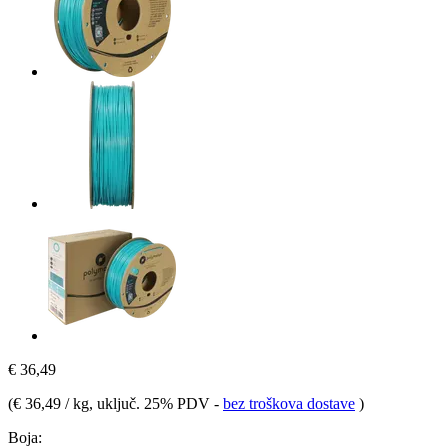
€ 36,49
(
€ 36,49 / kg
, uključ. 25% PDV
-
bez troškova dostave
)
Boja: