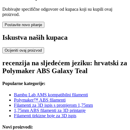
Dobivajte specifične odgovore od kupaca koji su kupili ovaj
proizvod.
Postavite novo pitanje
Iskustva naših kupaca
Ocijeniti ovaj proizvod
recenzija na sljedećem jeziku: hrvatski za
Polymaker ABS Galaxy Teal
Popularne kategorije:
Bambu Lab AMS kompatibilni filamenti
Polymaker™ ABS filamenti
Filamenti za 3D ispis s promjerom 1,75mm
1,75mm ABS filamenti za 3D printanje
Filamenti tirkizne boje za 3D ispis
Novi proizvodi: