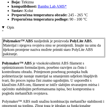
Boja:
Tirkizna
kompatibilnost:
Bambu Lab AMS*
Sustav:
Kolut
Preporučena temperatura obrade:
245 - 265 °C
Preporučena temperatura podloge:
90 - 100 °C
Opis
"
Polymaker™ ABS
nasljednik je proizvoda
PolyLite ABS
.
Materijal i njegova svojstva nisu se promijenili. Imajte na umu da
tijekom promjene naziva možete primiti staro PolyLite ABS
pakiranje.
Polymaker™ ABS
je visokokvalitetni ABS filament s
optimiziranom formulacijom, posebno razvijen za čistu i
kontroliranu obradu. Primjenom posebnog postupka bulk
polimerizacije nastaje materijal sa smanjenim udjelom hlapljivih
tvari, što proces ispisa čini znatno ugodnijim. U usporedbi s
klasičnim ABS-om, filament se ističe slabijim stvaranjem mirisa i
općenito stabilnijim performansama ispisa, bez kompromisa u
pogledu mehaničkih svojstava.
Polymaker™ ABS nudi snažnu kombinaciju mehaničke stabilnosti i
otpornosti na toplinu. Zbog toga je idealan za funkcionalne