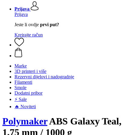
Prijava
Prijava
Jeste li ovdje
prvi put?
Kreirajte račun
Marke
3D printeri i više
Rezervni dijelovi i nadogradnje
Filamenti
Smole
Dodatni pribor
⚡ Sale
🔥 Noviteti
Polymaker
ABS Galaxy Teal,
1,75 mm / 1000 g