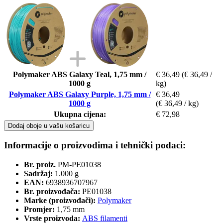
Polymaker ABS Galaxy Teal, 1,75 mm /
€ 36,49
(€ 36,49 /
1000 g
kg)
Polymaker ABS Galaxy Purple, 1,75 mm /
€ 36,49
1000 g
(€ 36,49 / kg)
Ukupna cijena:
€ 72,98
Dodaj oboje u vašu košaricu
Informacije o proizvodima i tehnički podaci:
Br. proiz.
PM-PE01038
Sadržaj:
1.000 g
EAN:
6938936707967
Br. proizvođača:
PE01038
Marke (proizvođači):
Polymaker
Promjer:
1,75 mm
Vrste proizvoda:
ABS filamenti