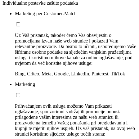
Individualne postavke zaštite podataka
Marketing per Customer-Match
Uz Vaš pristanak, također ćemo Vas obavijestiti o
promocijama izvan naše web stranice i pokazati Vam
relevantne proizvode. Da bismo to učinili, uspoređujemo Vaše
šifrirane osobne podatke sa sljedećim vanjskim pružateljima
usluga i koristimo njihove kanale za online oglašavanje, pod
uvjetom da već koristite njihove usluge:
Bing, Criteo, Meta, Google, LinkedIn, Pinterest, TikTok
Marketing
Prihvaćanjem ovih usluga možemo Vam prikazati
oglašavanje, sponzorirani sadržaj ili promocije popusta
prilagođene vašim interesima za našu web stranicu ili
proizvode na temelju Vašeg ponašanja pri pregledavanju i
kupnji te mjeriti njihov uspjeh. Uz vaš pristanak, na ovoj web
stranici koristimo sljedeće usluge trećih strana: