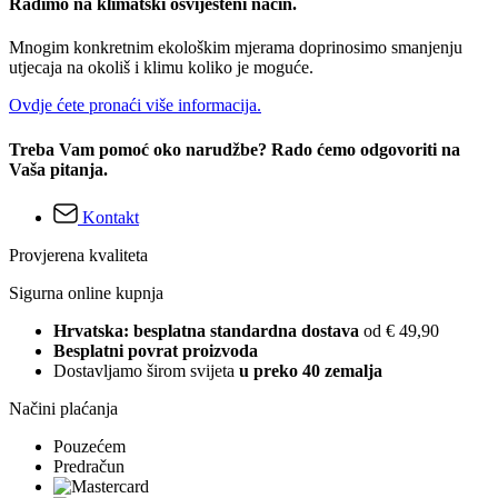
Radimo na klimatski osviješteni način.
Mnogim konkretnim ekološkim mjerama doprinosimo smanjenju
utjecaja na okoliš i klimu koliko je moguće.
Ovdje ćete pronaći više informacija.
Treba Vam pomoć oko narudžbe? Rado ćemo odgovoriti na
Vaša pitanja.
Kontakt
Provjerena kvaliteta
Sigurna online kupnja
Hrvatska: besplatna standardna dostava
od € 49,90
Besplatni povrat proizvoda
Dostavljamo širom svijeta
u preko 40 zemalja
Načini plaćanja
Pouzećem
Predračun