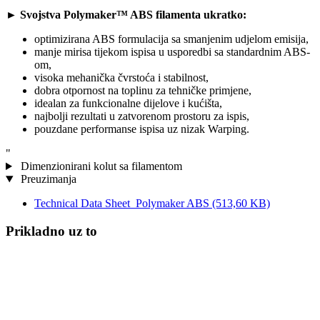
►
Svojstva Polymaker™ ABS filamenta ukratko:
optimizirana ABS formulacija sa smanjenim udjelom emisija,
manje mirisa tijekom ispisa u usporedbi sa standardnim ABS-
om,
visoka mehanička čvrstoća i stabilnost,
dobra otpornost na toplinu za tehničke primjene,
idealan za funkcionalne dijelove i kućišta,
najbolji rezultati u zatvorenom prostoru za ispis,
pouzdane performanse ispisa uz nizak Warping.
"
Dimenzionirani kolut sa filamentom
Preuzimanja
Technical Data Sheet_Polymaker ABS
(513,60 KB)
Prikladno uz to