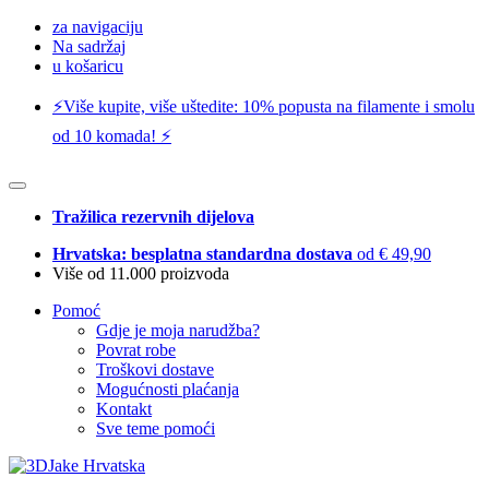
za navigaciju
Na sadržaj
u košaricu
⚡️Više kupite, više uštedite: 10% popusta na filamente i smolu
od 10 komada! ⚡️
Tražilica rezervnih dijelova
Hrvatska: besplatna standardna dostava
od € 49,90
Više od 11.000 proizvoda
Pomoć
Gdje je moja narudžba?
Povrat robe
Troškovi dostave
Mogućnosti plaćanja
Kontakt
Sve teme pomoći