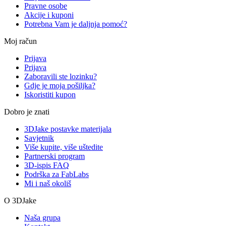
Pravne osobe
Akcije i kuponi
Potrebna Vam je daljnja pomoć?
Moj račun
Prijava
Prijava
Zaboravili ste lozinku?
Gdje je moja pošiljka?
Iskoristiti kupon
Dobro je znati
3DJake postavke materijala
Savjetnik
Više kupite, više uštedite
Partnerski program
3D-ispis FAQ
Podrška za FabLabs
Mi i naš okoliš
O 3DJake
Naša grupa