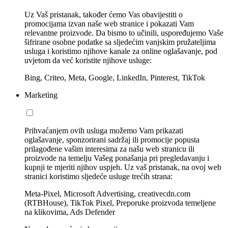
Uz Vaš pristanak, također ćemo Vas obavijestiti o
promocijama izvan naše web stranice i pokazati Vam
relevantne proizvode. Da bismo to učinili, uspoređujemo Vaše
šifrirane osobne podatke sa sljedećim vanjskim pružateljima
usluga i koristimo njihove kanale za online oglašavanje, pod
uvjetom da već koristite njihove usluge:
Bing, Criteo, Meta, Google, LinkedIn, Pinterest, TikTok
Marketing
Prihvaćanjem ovih usluga možemo Vam prikazati
oglašavanje, sponzorirani sadržaj ili promocije popusta
prilagođene vašim interesima za našu web stranicu ili
proizvode na temelju Vašeg ponašanja pri pregledavanju i
kupnji te mjeriti njihov uspjeh. Uz vaš pristanak, na ovoj web
stranici koristimo sljedeće usluge trećih strana:
Meta-Pixel, Microsoft Advertising, creativecdn.com
(RTBHouse), TikTok Pixel, Preporuke proizvoda temeljene
na klikovima, Ads Defender