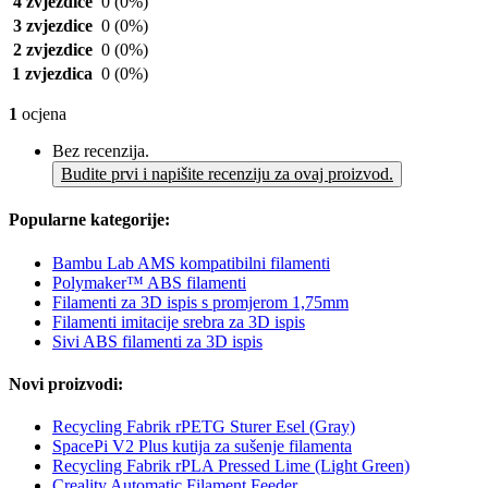
4 zvjezdice
0
(0%)
3 zvjezdice
0
(0%)
2 zvjezdice
0
(0%)
1 zvjezdica
0
(0%)
1
ocjena
Bez recenzija.
Budite prvi i napišite recenziju za ovaj proizvod.
Popularne kategorije:
Bambu Lab AMS kompatibilni filamenti
Polymaker™ ABS filamenti
Filamenti za 3D ispis s promjerom 1,75mm
Filamenti imitacije srebra za 3D ispis
Sivi ABS filamenti za 3D ispis
Novi proizvodi:
Recycling Fabrik rPETG Sturer Esel (Gray)
SpacePi V2 Plus kutija za sušenje filamenta
Recycling Fabrik rPLA Pressed Lime (Light Green)
Creality Automatic Filament Feeder