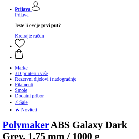
Prijava
Prijava
Jeste li ovdje
prvi put?
Kreirajte račun
Marke
3D printeri i više
Rezervni dijelovi i nadogradnje
Filamenti
Smole
Dodatni pribor
⚡ Sale
🔥 Noviteti
Polymaker
ABS Galaxy Dark
Grey, 1,75 mm / 1000 g