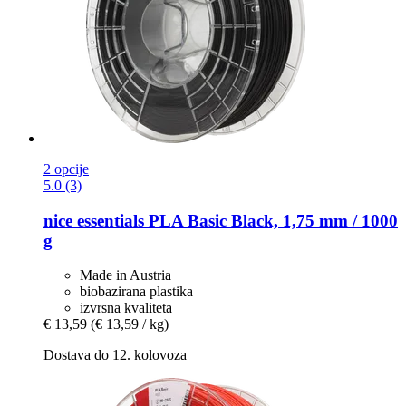
2 opcije
5.0 (3)
nice essentials
PLA Basic Black, 1,75 mm / 1000
g
Made in Austria
biobazirana plastika
izvrsna kvaliteta
€ 13,59
(€ 13,59 / kg)
Dostava do 12. kolovoza