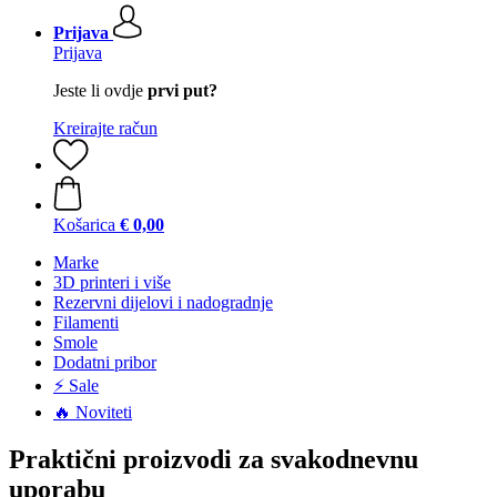
Prijava
Prijava
Jeste li ovdje
prvi put?
Kreirajte račun
Košarica
€ 0,00
Marke
3D printeri i više
Rezervni dijelovi i nadogradnje
Filamenti
Smole
Dodatni pribor
⚡ Sale
🔥 Noviteti
Praktični proizvodi za svakodnevnu
uporabu