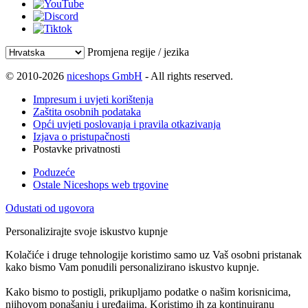
Promjena regije / jezika
© 2010-2026
niceshops GmbH
- All rights reserved.
Impresum i uvjeti korištenja
Zaštita osobnih podataka
Opći uvjeti poslovanja i pravila otkazivanja
Izjava o pristupačnosti
Postavke privatnosti
Poduzeće
Ostale Niceshops web trgovine
Odustati od ugovora
Personalizirajte svoje iskustvo kupnje
Kolačiće i druge tehnologije koristimo samo uz Vaš osobni pristanak
kako bismo Vam ponudili personalizirano iskustvo kupnje.
Kako bismo to postigli, prikupljamo podatke o našim korisnicima,
njihovom ponašanju i uređajima. Koristimo ih za kontinuiranu