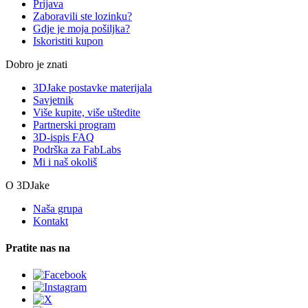
Prijava
Zaboravili ste lozinku?
Gdje je moja pošiljka?
Iskoristiti kupon
Dobro je znati
3DJake postavke materijala
Savjetnik
Više kupite, više uštedite
Partnerski program
3D-ispis FAQ
Podrška za FabLabs
Mi i naš okoliš
O 3DJake
Naša grupa
Kontakt
Pratite nas na