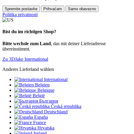
Spremite postavke
Prihvaćam
Samo obavezno
Politika privatnosti
Bist du im richtigen Shop?
Bitte wechsle zum Land
, das mit deiner Lieferadresse
übereinstimmt.
Zu 3DJake International
Anderes Lieferland wählen
International
Belgien
Belgique
België
България
Česká republika
Deutschland
España
France
Hrvatska
Ireland