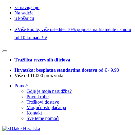
za navigaciju
Na sadržaj
u košaricu
⚡️Više kupite, više uštedite: 10% popusta na filamente i smolu
od 10 komada! ⚡️
Tražilica rezervnih dijelova
Hrvatska: besplatna standardna dostava
od € 49,90
Više od 11.000 proizvoda
Pomoć
Gdje je moja narudžba?
Povrat robe
Troškovi dostave
Mogućnosti plaćanja
Kontakt
Sve teme pomoći