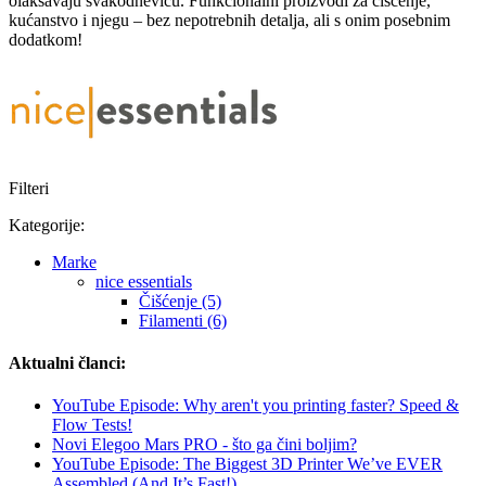
olakšavaju svakodnevicu. Funkcionalni proizvodi za čišćenje,
kućanstvo i njegu – bez nepotrebnih detalja, ali s onim posebnim
dodatkom!
Filteri
Kategorije:
Marke
nice essentials
Čišćenje (5)
Filamenti (6)
Aktualni članci:
YouTube Episode: Why aren't you printing faster? Speed &
Flow Tests!
Novi Elegoo Mars PRO - što ga čini boljim?
YouTube Episode: The Biggest 3D Printer We’ve EVER
Assembled (And It’s Fast!)