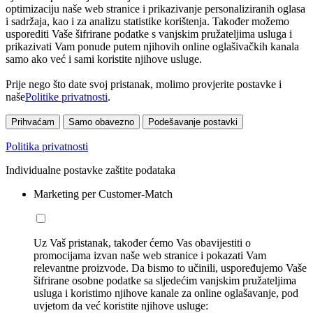
optimizaciju naše web stranice i prikazivanje personaliziranih oglasa
i sadržaja, kao i za analizu statistike korištenja. Također možemo
usporediti Vaše šifrirane podatke s vanjskim pružateljima usluga i
prikazivati Vam ponude putem njihovih online oglašivačkih kanala
samo ako već i sami koristite njihove usluge.
Prije nego što date svoj pristanak, molimo provjerite postavke i
naše
Politike privatnosti
.
Prihvaćam
Samo obavezno
Podešavanje postavki
Politika privatnosti
Individualne postavke zaštite podataka
Marketing per Customer-Match
Uz Vaš pristanak, također ćemo Vas obavijestiti o
promocijama izvan naše web stranice i pokazati Vam
relevantne proizvode. Da bismo to učinili, uspoređujemo Vaše
šifrirane osobne podatke sa sljedećim vanjskim pružateljima
usluga i koristimo njihove kanale za online oglašavanje, pod
uvjetom da već koristite njihove usluge: