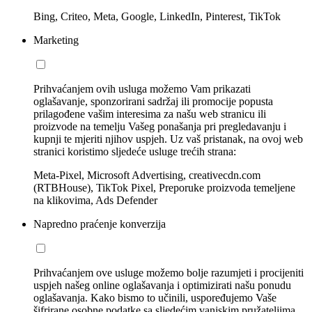
Bing, Criteo, Meta, Google, LinkedIn, Pinterest, TikTok
Marketing
Prihvaćanjem ovih usluga možemo Vam prikazati
oglašavanje, sponzorirani sadržaj ili promocije popusta
prilagođene vašim interesima za našu web stranicu ili
proizvode na temelju Vašeg ponašanja pri pregledavanju i
kupnji te mjeriti njihov uspjeh. Uz vaš pristanak, na ovoj web
stranici koristimo sljedeće usluge trećih strana:
Meta-Pixel, Microsoft Advertising, creativecdn.com
(RTBHouse), TikTok Pixel, Preporuke proizvoda temeljene
na klikovima, Ads Defender
Napredno praćenje konverzija
Prihvaćanjem ove usluge možemo bolje razumjeti i procijeniti
uspjeh našeg online oglašavanja i optimizirati našu ponudu
oglašavanja. Kako bismo to učinili, uspoređujemo Vaše
šifrirane osobne podatke sa sljedećim vanjskim pružateljima