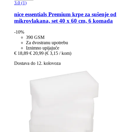
3.0 (1)
nice essentials
Premium krpe za sušenje od
mikrovlakana, set 40 x 60 cm, 6 komada
-10%
390 GSM
Za dvostranu upotrebu
Iznimno upijajuće
€ 18,89
€ 20,99
(€ 3,15 / kom)
Dostava do 12. kolovoza