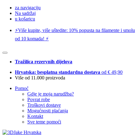
za navigaciju
Na sadržaj
u košaricu
⚡️Više kupite, više uštedite: 10% popusta na filamente i smolu
od 10 komada! ⚡️
Tražilica rezervnih dijelova
Hrvatska: besplatna standardna dostava
od € 49,90
Više od 11.000 proizvoda
Pomoć
Gdje je moja narudžba?
Povrat robe
Troškovi dostave
Mogućnosti plaćanja
Kontakt
Sve teme pomoći