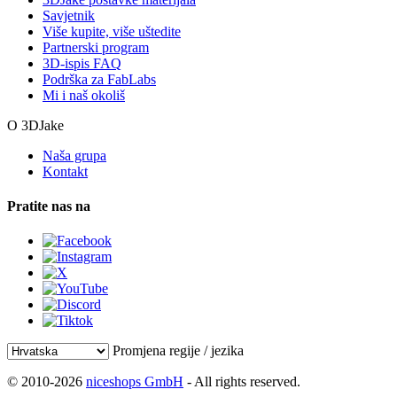
Savjetnik
Više kupite, više uštedite
Partnerski program
3D-ispis FAQ
Podrška za FabLabs
Mi i naš okoliš
O 3DJake
Naša grupa
Kontakt
Pratite nas na
Promjena regije / jezika
© 2010-2026
niceshops GmbH
- All rights reserved.