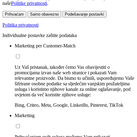
naše
Politike privatnosti
.
Prihvaćam
Samo obavezno
Podešavanje postavki
Politika privatnosti
Individualne postavke zaštite podataka
Marketing per Customer-Match
Uz Vaš pristanak, također ćemo Vas obavijestiti o
promocijama izvan naše web stranice i pokazati Vam
relevantne proizvode. Da bismo to učinili, uspoređujemo Vaše
šifrirane osobne podatke sa sljedećim vanjskim pružateljima
usluga i koristimo njihove kanale za online oglašavanje, pod
uvjetom da već koristite njihove usluge:
Bing, Criteo, Meta, Google, LinkedIn, Pinterest, TikTok
Marketing
Prihvaćanjem ovih usluga možemo Vam prikazati