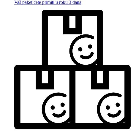
Vaš paket ćete primiti u roku 3 dana