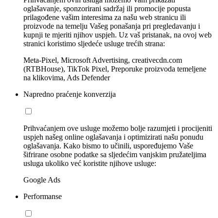
oglašavanje, sponzorirani sadržaj ili promocije popusta
prilagođene vašim interesima za našu web stranicu ili
proizvode na temelju Vašeg ponašanja pri pregledavanju i
kupnji te mjeriti njihov uspjeh. Uz vaš pristanak, na ovoj web
stranici koristimo sljedeće usluge trećih strana:
Meta-Pixel, Microsoft Advertising, creativecdn.com
(RTBHouse), TikTok Pixel, Preporuke proizvoda temeljene
na klikovima, Ads Defender
Napredno praćenje konverzija
Prihvaćanjem ove usluge možemo bolje razumjeti i procijeniti
uspjeh našeg online oglašavanja i optimizirati našu ponudu
oglašavanja. Kako bismo to učinili, uspoređujemo Vaše
šifrirane osobne podatke sa sljedećim vanjskim pružateljima
usluga ukoliko već koristite njihove usluge:
Google Ads
Performanse