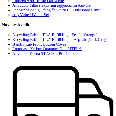
Phrozen Aqua Resin Oat White
Anycubic Filter s aktivnim ugljenom za AirPure
Set oštrica od ugljičnog čelika za C1 Ultrasonic Cutter
eufyMake UV Ink Set
Novi proizvodi:
Recycling Fabrik rPLA Refill Light Peach (Orange)
Recycling Fabrik rPLA Refill Liquid Asphalt (Dark Grey)
Bambu Lab Front Bottom Cover
Protopasta Yellow Quantum Dots HTPLA
Anycubic Kobra S1 ACE 2 Pro Combo