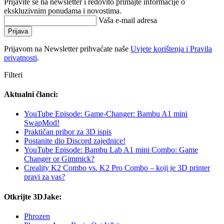
Prijavite se na newsletter i redovito primajte informacije o
ekskluzivnim ponudama i novostima.
Vaša e-mail adresa
Prijava
Prijavom na Newsletter prihvaćate naše
Uvjete korištenja i Pravila
privatnosti
.
Filteri
Aktualni članci:
YouTube Episode: Game-Changer: Bambu A1 mini
SwapMod!
Praktičan pribor za 3D ispis
Postanite dio Discord zajednice!
YouTube Episode: Bambu Lab A1 mini Combo: Game
Changer or Gimmick?
Creality K2 Combo vs. K2 Pro Combo – koji je 3D printer
pravi za vas?
Otkrijte 3DJake:
Phrozen