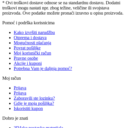
* Ovi troškovi dostave odnose se na standardnu ​​dostavu. Dodatni
troškovi mogu nastati npr. zbog težine, veličine ili svojstava
proizvoda. Ove podatke možete pronaći izravno u opisu proizvoda.
Pomoć i podrška korisnicima
Kako izvršiti narudžbu
Otprema i dostava
Mogućnosti plaćanja
Povrat pošiljke
Moj korisnički račun
Pravne osobe
Akcije i kuponi
Potrebna Vam je daljnja pomoć?
Moj račun
Prijava
Prijava
Zaboravili ste lozinku?
Gdje je moja pošiljka?
Iskoristiti kupon
Dobro je znati
3DJake postavke materijala