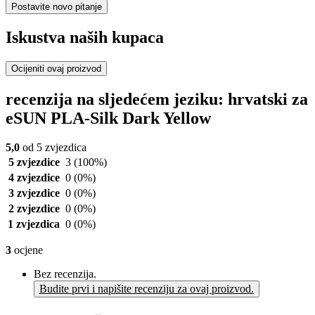
Postavite novo pitanje
Iskustva naših kupaca
Ocijeniti ovaj proizvod
recenzija na sljedećem jeziku: hrvatski za
eSUN PLA-Silk Dark Yellow
5,0
od 5 zvjezdica
5 zvjezdice
3
(100%)
4 zvjezdice
0
(0%)
3 zvjezdice
0
(0%)
2 zvjezdice
0
(0%)
1 zvjezdica
0
(0%)
3
ocjene
Bez recenzija.
Budite prvi i napišite recenziju za ovaj proizvod.