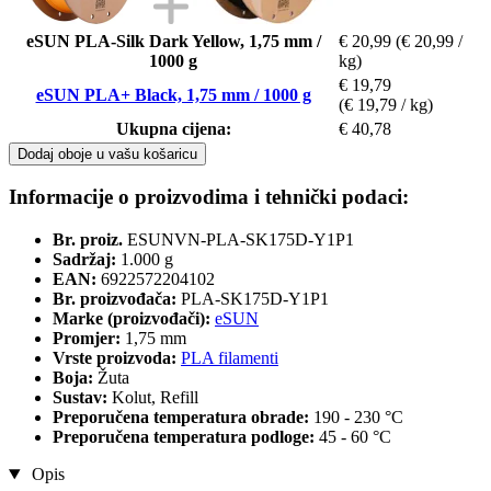
eSUN PLA-Silk Dark Yellow, 1,75 mm /
€ 20,99
(€ 20,99 /
1000 g
kg)
€ 19,79
eSUN PLA+ Black, 1,75 mm / 1000 g
(€ 19,79 / kg)
Ukupna cijena:
€ 40,78
Dodaj oboje u vašu košaricu
Informacije o proizvodima i tehnički podaci:
Br. proiz.
ESUNVN-PLA-SK175D-Y1P1
Sadržaj:
1.000 g
EAN:
6922572204102
Br. proizvođača:
PLA-SK175D-Y1P1
Marke (proizvođači):
eSUN
Promjer:
1,75 mm
Vrste proizvoda:
PLA filamenti
Boja:
Žuta
Sustav:
Kolut, Refill
Preporučena temperatura obrade:
190 - 230 °C
Preporučena temperatura podloge:
45 - 60 °C
Opis