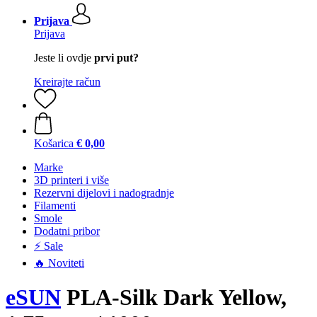
Prijava
Prijava
Jeste li ovdje
prvi put?
Kreirajte račun
Košarica
€ 0,00
Marke
3D printeri i više
Rezervni dijelovi i nadogradnje
Filamenti
Smole
Dodatni pribor
⚡ Sale
🔥 Noviteti
eSUN
PLA-Silk Dark Yellow,