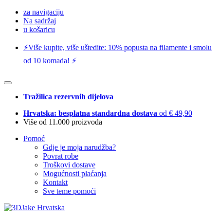
za navigaciju
Na sadržaj
u košaricu
⚡️Više kupite, više uštedite: 10% popusta na filamente i smolu
od 10 komada! ⚡️
Tražilica rezervnih dijelova
Hrvatska: besplatna standardna dostava
od € 49,90
Više od 11.000 proizvoda
Pomoć
Gdje je moja narudžba?
Povrat robe
Troškovi dostave
Mogućnosti plaćanja
Kontakt
Sve teme pomoći