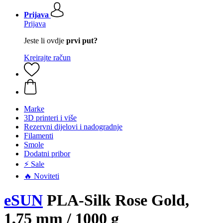
Prijava
Prijava
Jeste li ovdje
prvi put?
Kreirajte račun
Marke
3D printeri i više
Rezervni dijelovi i nadogradnje
Filamenti
Smole
Dodatni pribor
⚡ Sale
🔥 Noviteti
eSUN
PLA-Silk Rose Gold,
1,75 mm / 1000 g