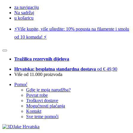
za navigaciju
Na sadržaj
u košaricu
⚡️Više kupite, više uštedite: 10% popusta na filamente i smolu
od 10 komada! ⚡️
Tražilica rezervnih dijelova
Hrvatska: besplatna standardna dostava
od € 49,90
Više od 11.000 proizvoda
Pomoć
Gdje je moja narudžba?
Povrat robe
Troškovi dostave
Mogućnosti plaćanja
Kontakt
Sve teme pomoći