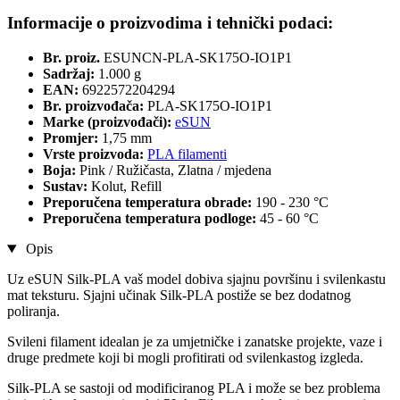
Informacije o proizvodima i tehnički podaci:
Br. proiz.
ESUNCN-PLA-SK175O-IO1P1
Sadržaj:
1.000 g
EAN:
6922572204294
Br. proizvođača:
PLA-SK175O-IO1P1
Marke (proizvođači):
eSUN
Promjer:
1,75 mm
Vrste proizvoda:
PLA filamenti
Boja:
Pink / Ružičasta, Zlatna / mjedena
Sustav:
Kolut, Refill
Preporučena temperatura obrade:
190 - 230 °C
Preporučena temperatura podloge:
45 - 60 °C
Opis
Uz eSUN Silk-PLA vaš model dobiva sjajnu površinu i svilenkastu
mat teksturu. Sjajni učinak Silk-PLA postiže se bez dodatnog
poliranja.
Svileni filament idealan je za umjetničke i zanatske projekte, vaze i
druge predmete koji bi mogli profitirati od svilenkastog izgleda.
Silk-PLA se sastoji od modificiranog PLA i može se bez problema