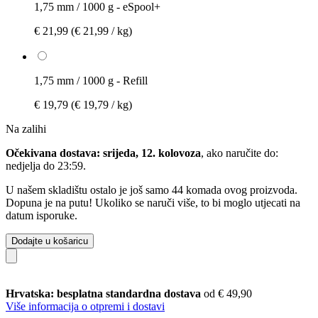
1,75 mm / 1000 g - eSpool+
€ 21,99
(€ 21,99 / kg)
1,75 mm / 1000 g - Refill
€ 19,79
(€ 19,79 / kg)
Na zalihi
Očekivana dostava: srijeda, 12. kolovoza
, ako naručite do:
nedjelja do 23:59
.
U našem skladištu ostalo je još samo 44 komada ovog proizvoda.
Dopuna je na putu! Ukoliko se naruči više, to bi moglo utjecati na
datum isporuke.
Dodajte u košaricu
Hrvatska: besplatna standardna dostava
od € 49,90
Više informacija o otpremi i dostavi