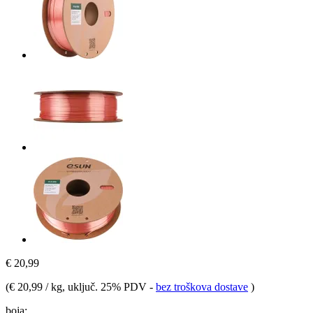
€ 20,99
(
€ 20,99 / kg
, uključ. 25% PDV
-
bez troškova dostave
)
boja: