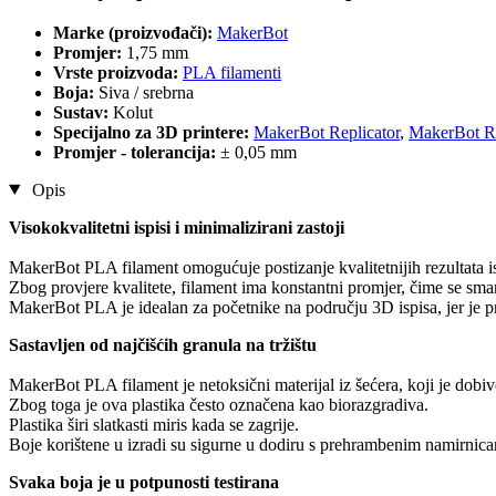
Marke (proizvođači):
MakerBot
Promjer:
1,75 mm
Vrste proizvoda:
PLA filamenti
Boja:
Siva / srebrna
Sustav:
Kolut
Specijalno za 3D printere:
MakerBot Replicator
,
MakerBot Re
Promjer - tolerancija:
± 0,05 mm
Opis
Visokokvalitetni ispisi i minimalizirani zastoji
MakerBot PLA filament omogućuje postizanje kvalitetnijih rezultata i
Zbog provjere kvalitete, filament ima konstantni promjer, čime se sman
MakerBot PLA je idealan za početnike na području 3D ispisa, jer je p
Sastavljen od najčišćih granula na tržištu
MakerBot PLA filament je netoksični materijal iz šećera, koji je dobi
Zbog toga je ova plastika često označena kao biorazgradiva.
Plastika širi slatkasti miris kada se zagrije.
Boje korištene u izradi su sigurne u dodiru s prehrambenim namirnic
Svaka boja je u potpunosti testirana