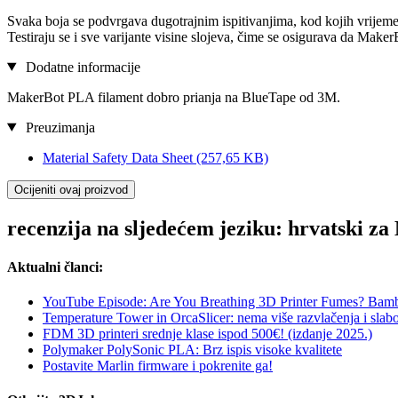
Svaka boja se podvrgava dugotrajnim ispitivanjima, kod kojih vrijeme is
Testiraju se i sve varijante visine slojeva, čime se osigurava da M
Dodatne informacije
MakerBot PLA filament dobro prianja na BlueTape od 3M.
Preuzimanja
Material Safety Data Sheet
(257,65 KB)
Ocijeniti ovaj proizvod
recenzija na sljedećem jeziku: hrvatski z
Aktualni članci:
YouTube Episode: Are You Breathing 3D Printer Fumes? Bam
Temperature Tower in OrcaSlicer: nema više razvlačenja i slabo
FDM 3D printeri srednje klase ispod 500€! (izdanje 2025.)
Polymaker PolySonic PLA: Brz ispis visoke kvalitete
Postavite Marlin firmware i pokrenite ga!