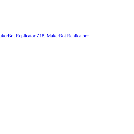
kerBot Replicator Z18
,
MakerBot Replicator+