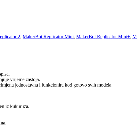
plicator 2
,
MakerBot Replicator Mini
,
MakerBot Replicator Mini+
,
Ma
spisa.
juje vrijeme zastoja.
rimjena jednostavna i funkcionira kod gotovo svih modela.
ven iz kukuruza.
ama.