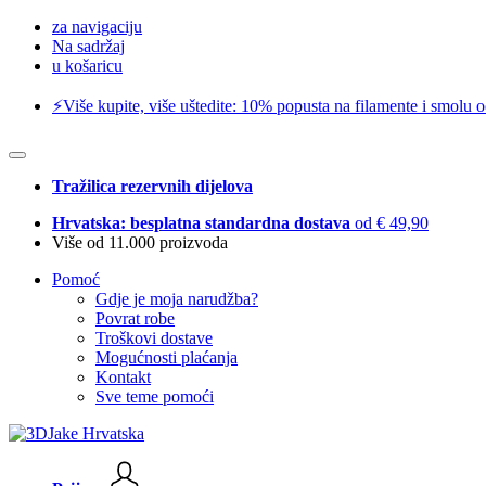
za navigaciju
Na sadržaj
u košaricu
⚡️Više kupite, više uštedite: 10% popusta na filamente i smolu 
Tražilica rezervnih dijelova
Hrvatska: besplatna standardna dostava
od € 49,90
Više od 11.000 proizvoda
Pomoć
Gdje je moja narudžba?
Povrat robe
Troškovi dostave
Mogućnosti plaćanja
Kontakt
Sve teme pomoći