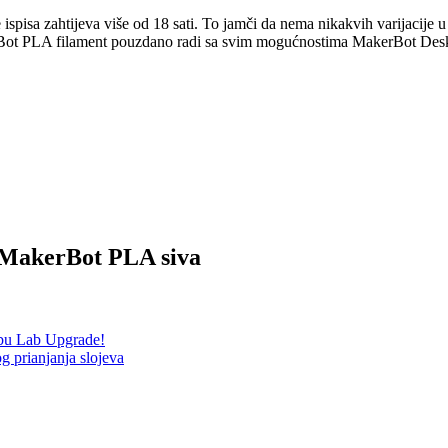
pisa zahtijeva više od 18 sati. To jamči da nema nikakvih varijacije u bo
akerBot PLA filament pouzdano radi sa svim mogućnostima MakerBot Des
a MakerBot PLA siva
bu Lab Upgrade!
g prianjanja slojeva