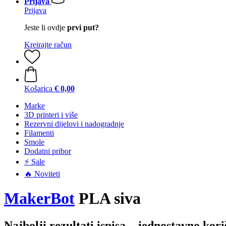
Prijava
Prijava
Jeste li ovdje
prvi put?
Kreirajte račun
Košarica
€ 0,00
Marke
3D printeri i više
Rezervni dijelovi i nadogradnje
Filamenti
Smole
Dodatni pribor
⚡ Sale
🔥 Noviteti
MakerBot
PLA siva
Najbolji rezultati ispisa – jednostavno kori