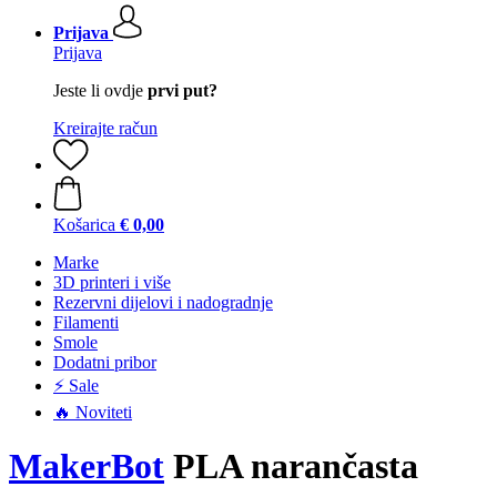
Prijava
Prijava
Jeste li ovdje
prvi put?
Kreirajte račun
Košarica
€ 0,00
Marke
3D printeri i više
Rezervni dijelovi i nadogradnje
Filamenti
Smole
Dodatni pribor
⚡ Sale
🔥 Noviteti
MakerBot
PLA narančasta