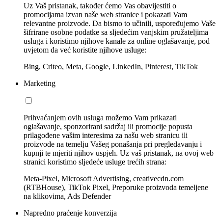
Uz Vaš pristanak, također ćemo Vas obavijestiti o
promocijama izvan naše web stranice i pokazati Vam
relevantne proizvode. Da bismo to učinili, uspoređujemo Vaše
šifrirane osobne podatke sa sljedećim vanjskim pružateljima
usluga i koristimo njihove kanale za online oglašavanje, pod
uvjetom da već koristite njihove usluge:
Bing, Criteo, Meta, Google, LinkedIn, Pinterest, TikTok
Marketing
Prihvaćanjem ovih usluga možemo Vam prikazati
oglašavanje, sponzorirani sadržaj ili promocije popusta
prilagođene vašim interesima za našu web stranicu ili
proizvode na temelju Vašeg ponašanja pri pregledavanju i
kupnji te mjeriti njihov uspjeh. Uz vaš pristanak, na ovoj web
stranici koristimo sljedeće usluge trećih strana:
Meta-Pixel, Microsoft Advertising, creativecdn.com
(RTBHouse), TikTok Pixel, Preporuke proizvoda temeljene
na klikovima, Ads Defender
Napredno praćenje konverzija