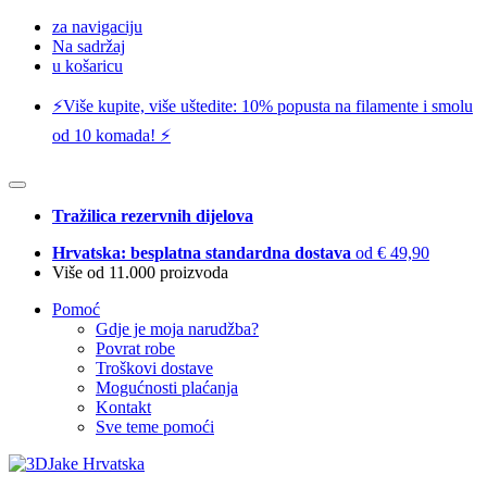
za navigaciju
Na sadržaj
u košaricu
⚡️Više kupite, više uštedite: 10% popusta na filamente i smolu
od 10 komada! ⚡️
Tražilica rezervnih dijelova
Hrvatska: besplatna standardna dostava
od € 49,90
Više od 11.000 proizvoda
Pomoć
Gdje je moja narudžba?
Povrat robe
Troškovi dostave
Mogućnosti plaćanja
Kontakt
Sve teme pomoći