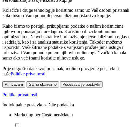
Personalizirajte svoje iskustvo kupnje
Kolačiće i druge tehnologije koristimo samo uz Vaš osobni pristanak
kako bismo Vam ponudili personalizirano iskustvo kupnje.
Kako bismo to postigli, prikupljamo podatke o našim korisnicima,
njihovom ponašanju i uređajima. Koristimo ih za kontinuiranu
optimizaciju naše web stranice i prikazivanje personaliziranih oglasa
i sadržaja, kao i za analizu statistike korištenja. Također možemo
usporediti Vaše šifrirane podatke s vanjskim pružateljima usluga i
prikazivati Vam ponude putem njihovih online oglašivačkih kanala
samo ako već i sami koristite njihove usluge.
Prije nego što date svoj pristanak, molimo provjerite postavke i
naše
Politike privatnosti
.
Prihvaćam
Samo obavezno
Podešavanje postavki
Politika privatnosti
Individualne postavke zaštite podataka
Marketing per Customer-Match