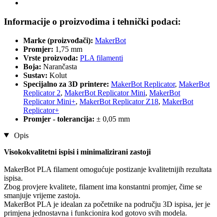
Informacije o proizvodima i tehnički podaci:
Marke (proizvođači):
MakerBot
Promjer:
1,75 mm
Vrste proizvoda:
PLA filamenti
Boja:
Narančasta
Sustav:
Kolut
Specijalno za 3D printere:
MakerBot Replicator
,
MakerBot
Replicator 2
,
MakerBot Replicator Mini
,
MakerBot
Replicator Mini+
,
MakerBot Replicator Z18
,
MakerBot
Replicator+
Promjer - tolerancija:
± 0,05 mm
Opis
Visokokvalitetni ispisi i minimalizirani zastoji
MakerBot PLA filament omogućuje postizanje kvalitetnijih rezultata
ispisa.
Zbog provjere kvalitete, filament ima konstantni promjer, čime se
smanjuje vrijeme zastoja.
MakerBot PLA je idealan za početnike na području 3D ispisa, jer je
primjena jednostavna i funkcionira kod gotovo svih modela.