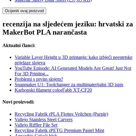
Ocijeniti ovaj proizvod
recenzija na sljedećem jeziku: hrvatski za
MakerBot PLA narančasta
Aktualni članci:
Variable Layer Height u 3D printanju: kako izbjeći neestetske
prijelaze slojeva
YouTube Episode: AI Generated Models Are Great! Just Not
For 3D Printing...
Problemi s prvim slojem?
Snapmaker U1: Toolchanger za multimaterijalni 3D ispis
Karbonski filament colorFabb XT-CF20
Novi proizvodi:
Recycling Fabrik rPLA Flottes Veilchen (Purple)
Vallejo Stainless Steel Carvers
Vallejo Riffler File Set
Recycling Fabrik rPETG Premium Pastel Mint
Anycubic Grijaći blok