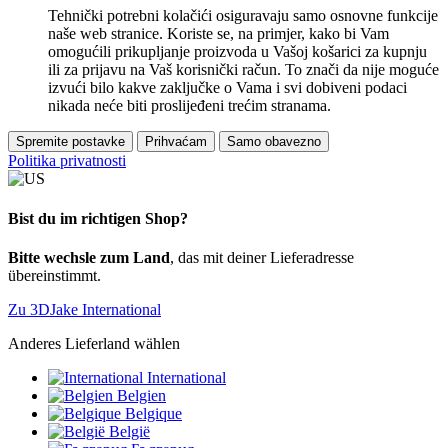
Tehnički potrebni kolačići osiguravaju samo osnovne funkcije
naše web stranice. Koriste se, na primjer, kako bi Vam
omogućili prikupljanje proizvoda u Vašoj košarici za kupnju
ili za prijavu na Vaš korisnički račun. To znači da nije moguće
izvući bilo kakve zaključke o Vama i svi dobiveni podaci
nikada neće biti proslijeđeni trećim stranama.
Spremite postavke
Prihvaćam
Samo obavezno
Politika privatnosti
Bist du im richtigen Shop?
Bitte wechsle zum Land
, das mit deiner Lieferadresse
übereinstimmt.
Zu 3DJake International
Anderes Lieferland wählen
International
Belgien
Belgique
België