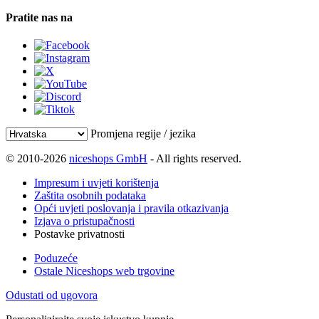
Pratite nas na
Promjena regije / jezika
© 2010-2026
niceshops GmbH
- All rights reserved.
Impresum i uvjeti korištenja
Zaštita osobnih podataka
Opći uvjeti poslovanja i pravila otkazivanja
Izjava o pristupačnosti
Postavke privatnosti
Poduzeće
Ostale Niceshops web trgovine
Odustati od ugovora