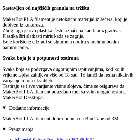
Sastavljen od najčišćih granula na tržištu
MakerBot PLA filament je netoksični materijal iz šećera, koji je
dobiven iz kukuruza.
Zbog toga je ova plastika često označena kao biorazgradiva.
Plastika širi slatkasti miris kada se zagrije.
Boje korištene u izradi su sigurne u dodiru s prehrambenim
namirnicama.
Svaka boja je u potpunosti testirana
Svaka boja se podvrgava dugotrajnim ispitivanjima, kod kojih
vrijeme ispisa zahtijeva više od 18 sati. To jamči da nema nikakvih
varijacije u boji i kvaliteti.
Testiraju se i sve varijante visine slojeva, čime se osigurava da
MakerBot PLA filament pouzdano radi sa svim mogućnostima
MakerBot Desktopa.
Dodatne informacije
MakerBot PLA filament dobro prianja na BlueTape od 3M.
Preuzimanja
Material Safety Data Sheet
(257,65 KB)