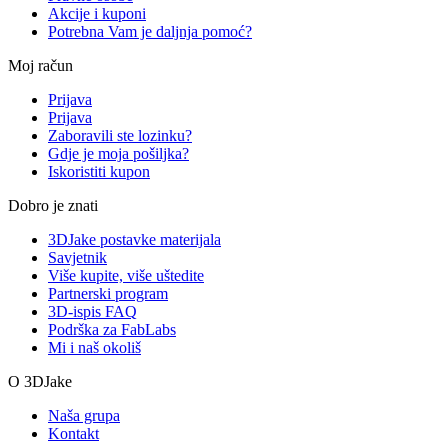
Akcije i kuponi
Potrebna Vam je daljnja pomoć?
Moj račun
Prijava
Prijava
Zaboravili ste lozinku?
Gdje je moja pošiljka?
Iskoristiti kupon
Dobro je znati
3DJake postavke materijala
Savjetnik
Više kupite, više uštedite
Partnerski program
3D-ispis FAQ
Podrška za FabLabs
Mi i naš okoliš
O 3DJake
Naša grupa
Kontakt