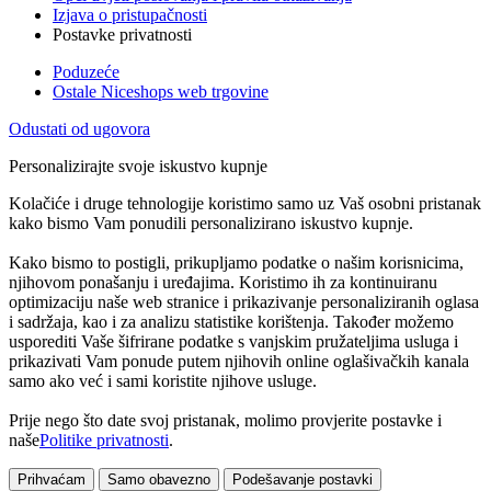
Izjava o pristupačnosti
Postavke privatnosti
Poduzeće
Ostale Niceshops web trgovine
Odustati od ugovora
Personalizirajte svoje iskustvo kupnje
Kolačiće i druge tehnologije koristimo samo uz Vaš osobni pristanak
kako bismo Vam ponudili personalizirano iskustvo kupnje.
Kako bismo to postigli, prikupljamo podatke o našim korisnicima,
njihovom ponašanju i uređajima. Koristimo ih za kontinuiranu
optimizaciju naše web stranice i prikazivanje personaliziranih oglasa
i sadržaja, kao i za analizu statistike korištenja. Također možemo
usporediti Vaše šifrirane podatke s vanjskim pružateljima usluga i
prikazivati Vam ponude putem njihovih online oglašivačkih kanala
samo ako već i sami koristite njihove usluge.
Prije nego što date svoj pristanak, molimo provjerite postavke i
naše
Politike privatnosti
.
Prihvaćam
Samo obavezno
Podešavanje postavki