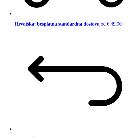
Hrvatska: besplatna standardna dostava
od € 49,90