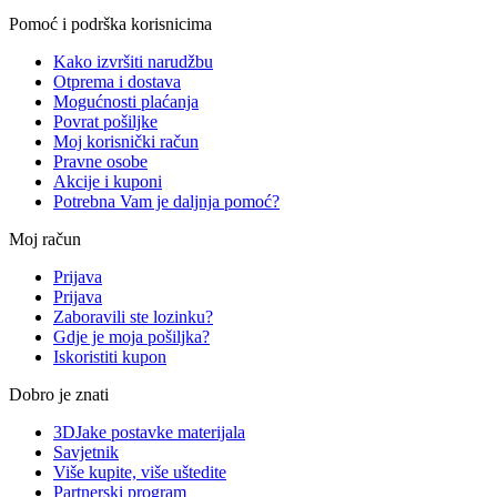
Pomoć i podrška korisnicima
Kako izvršiti narudžbu
Otprema i dostava
Mogućnosti plaćanja
Povrat pošiljke
Moj korisnički račun
Pravne osobe
Akcije i kuponi
Potrebna Vam je daljnja pomoć?
Moj račun
Prijava
Prijava
Zaboravili ste lozinku?
Gdje je moja pošiljka?
Iskoristiti kupon
Dobro je znati
3DJake postavke materijala
Savjetnik
Više kupite, više uštedite
Partnerski program