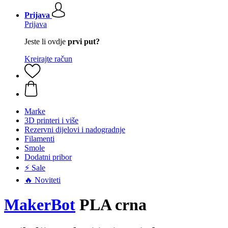
Prijava
Prijava
Jeste li ovdje
prvi put?
Kreirajte račun
Marke
3D printeri i više
Rezervni dijelovi i nadogradnje
Filamenti
Smole
Dodatni pribor
⚡ Sale
🔥 Noviteti
MakerBot
PLA crna