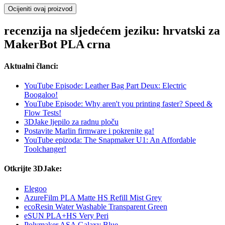
Ocijeniti ovaj proizvod
recenzija na sljedećem jeziku: hrvatski za
MakerBot PLA crna
Aktualni članci:
YouTube Episode: Leather Bag Part Deux: Electric
Boogaloo!
YouTube Episode: Why aren't you printing faster? Speed &
Flow Tests!
3DJake ljepilo za radnu ploču
Postavite Marlin firmware i pokrenite ga!
YouTube epizoda: The Snapmaker U1: An Affordable
Toolchanger!
Otkrijte 3DJake:
Elegoo
AzureFilm PLA Matte HS Refill Mist Grey
ecoResin Water Washable Transparent Green
eSUN PLA+HS Very Peri
Polymaker ASA Galaxy Blue