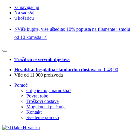
za navigaciju
Na sadržaj
u košaricu
⚡️Više kupite, više uštedite: 10% popusta na filamente i smolu
od 10 komada! ⚡️
Tražilica rezervnih dijelova
Hrvatska: besplatna standardna dostava
od € 49,90
Više od 11.000 proizvoda
Pomoć
Gdje je moja narudžba?
Povrat robe
Troškovi dostave
Mogućnosti plaćanja
Kontakt
Sve teme pomoći