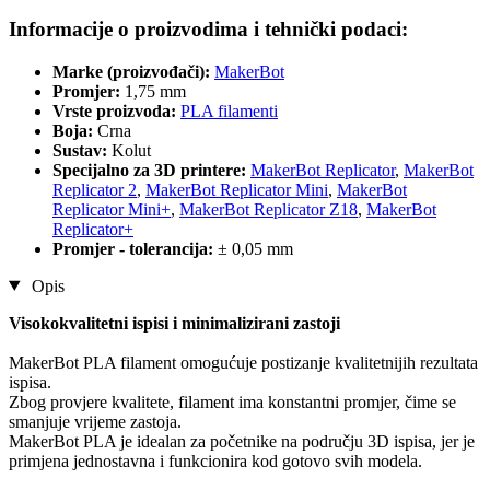
Informacije o proizvodima i tehnički podaci:
Marke (proizvođači):
MakerBot
Promjer:
1,75 mm
Vrste proizvoda:
PLA filamenti
Boja:
Crna
Sustav:
Kolut
Specijalno za 3D printere:
MakerBot Replicator
,
MakerBot
Replicator 2
,
MakerBot Replicator Mini
,
MakerBot
Replicator Mini+
,
MakerBot Replicator Z18
,
MakerBot
Replicator+
Promjer - tolerancija:
± 0,05 mm
Opis
Visokokvalitetni ispisi i minimalizirani zastoji
MakerBot PLA filament omogućuje postizanje kvalitetnijih rezultata
ispisa.
Zbog provjere kvalitete, filament ima konstantni promjer, čime se
smanjuje vrijeme zastoja.
MakerBot PLA je idealan za početnike na području 3D ispisa, jer je
primjena jednostavna i funkcionira kod gotovo svih modela.