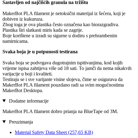
Sastavljen od najčišćih granula na tržištu
MakerBot PLA filament je netoksični materijal iz šećera, koji je
dobiven iz kukuruza.
Zbog toga je ova plastika često označena kao biorazgradiva.
Plastika širi slatkasti miris kada se zagrije.
Boje korištene u izradi su sigurne u dodiru s prehrambenim
namirnicama.
Svaka boja je u potpunosti testirana
Svaka boja se podvrgava dugotrajnim ispitivanjima, kod kojih
vrijeme ispisa zahtijeva više od 18 sati. To jamči da nema nikakvih
varijacije u boji i kvaliteti.
Testiraju se i sve varijante visine slojeva, čime se osigurava da
MakerBot PLA filament pouzdano radi sa svim mogućnostima
MakerBot Desktopa.
Dodatne informacije
MakerBot PLA filament dobro prianja na BlueTape od 3M.
Preuzimanja
Material Safety Data Sheet
(257,65 KB)