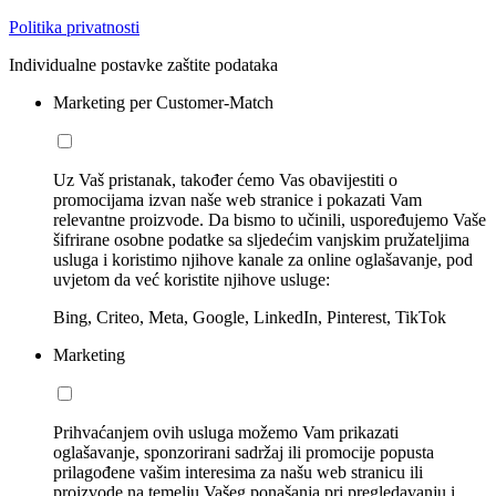
Politika privatnosti
Individualne postavke zaštite podataka
Marketing per Customer-Match
Uz Vaš pristanak, također ćemo Vas obavijestiti o
promocijama izvan naše web stranice i pokazati Vam
relevantne proizvode. Da bismo to učinili, uspoređujemo Vaše
šifrirane osobne podatke sa sljedećim vanjskim pružateljima
usluga i koristimo njihove kanale za online oglašavanje, pod
uvjetom da već koristite njihove usluge:
Bing, Criteo, Meta, Google, LinkedIn, Pinterest, TikTok
Marketing
Prihvaćanjem ovih usluga možemo Vam prikazati
oglašavanje, sponzorirani sadržaj ili promocije popusta
prilagođene vašim interesima za našu web stranicu ili
proizvode na temelju Vašeg ponašanja pri pregledavanju i