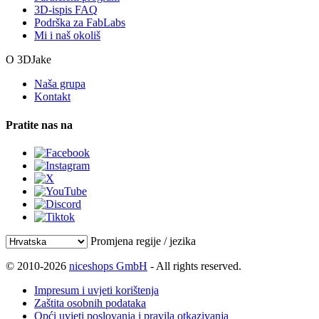
3D-ispis FAQ
Podrška za FabLabs
Mi i naš okoliš
O 3DJake
Naša grupa
Kontakt
Pratite nas na
Promjena regije / jezika
© 2010-2026
niceshops GmbH
- All rights reserved.
Impresum i uvjeti korištenja
Zaštita osobnih podataka
Opći uvjeti poslovanja i pravila otkazivanja