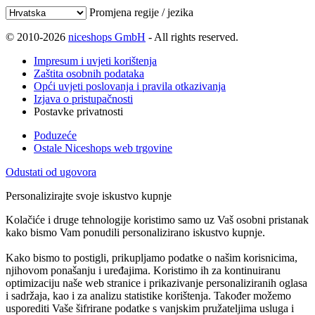
Promjena regije / jezika
© 2010-2026
niceshops GmbH
- All rights reserved.
Impresum i uvjeti korištenja
Zaštita osobnih podataka
Opći uvjeti poslovanja i pravila otkazivanja
Izjava o pristupačnosti
Postavke privatnosti
Poduzeće
Ostale Niceshops web trgovine
Odustati od ugovora
Personalizirajte svoje iskustvo kupnje
Kolačiće i druge tehnologije koristimo samo uz Vaš osobni pristanak
kako bismo Vam ponudili personalizirano iskustvo kupnje.
Kako bismo to postigli, prikupljamo podatke o našim korisnicima,
njihovom ponašanju i uređajima. Koristimo ih za kontinuiranu
optimizaciju naše web stranice i prikazivanje personaliziranih oglasa
i sadržaja, kao i za analizu statistike korištenja. Također možemo
usporediti Vaše šifrirane podatke s vanjskim pružateljima usluga i