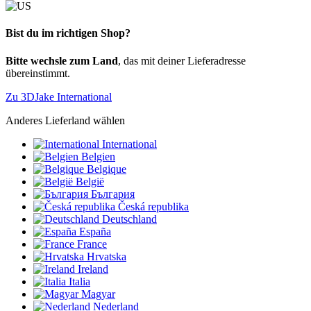
Bist du im richtigen Shop?
Bitte wechsle zum Land
, das mit deiner Lieferadresse
übereinstimmt.
Zu 3DJake International
Anderes Lieferland wählen
International
Belgien
Belgique
België
България
Česká republika
Deutschland
España
France
Hrvatska
Ireland
Italia
Magyar
Nederland