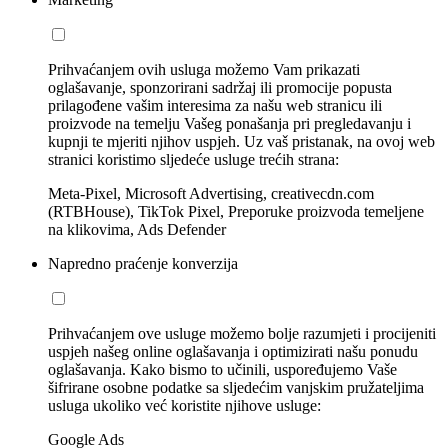
Prihvaćanjem ovih usluga možemo Vam prikazati
oglašavanje, sponzorirani sadržaj ili promocije popusta
prilagođene vašim interesima za našu web stranicu ili
proizvode na temelju Vašeg ponašanja pri pregledavanju i
kupnji te mjeriti njihov uspjeh. Uz vaš pristanak, na ovoj web
stranici koristimo sljedeće usluge trećih strana:
Meta-Pixel, Microsoft Advertising, creativecdn.com
(RTBHouse), TikTok Pixel, Preporuke proizvoda temeljene
na klikovima, Ads Defender
Napredno praćenje konverzija
Prihvaćanjem ove usluge možemo bolje razumjeti i procijeniti
uspjeh našeg online oglašavanja i optimizirati našu ponudu
oglašavanja. Kako bismo to učinili, uspoređujemo Vaše
šifrirane osobne podatke sa sljedećim vanjskim pružateljima
usluga ukoliko već koristite njihove usluge:
Google Ads