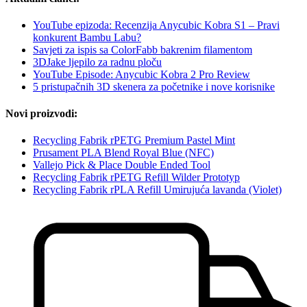
YouTube epizoda: Recenzija Anycubic Kobra S1 – Pravi
konkurent Bambu Labu?
Savjeti za ispis sa ColorFabb bakrenim filamentom
3DJake ljepilo za radnu ploču
YouTube Episode: Anycubic Kobra 2 Pro Review
5 pristupačnih 3D skenera za početnike i nove korisnike
Novi proizvodi:
Recycling Fabrik rPETG Premium Pastel Mint
Prusament PLA Blend Royal Blue (NFC)
Vallejo Pick & Place Double Ended Tool
Recycling Fabrik rPETG Refill Wilder Prototyp
Recycling Fabrik rPLA Refill Umirujuća lavanda (Violet)