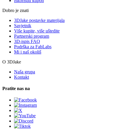
Iskoristiti kupon
Dobro je znati
3DJake postavke materijala
Savjetnik
Više kupite, više uštedite
Partnerski program
3D-ispis FAQ
Podrška za FabLabs
Mi i naš okoliš
O 3DJake
Naša grupa
Kontakt
Pratite nas na