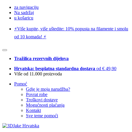
za navigaciju
Na sadržaj
u košaricu
⚡️Više kupite, više uštedite: 10% popusta na filamente i smolu
od 10 komada! ⚡️
Tražilica rezervnih dijelova
Hrvatska: besplatna standardna dostava
od € 49,90
Više od 11.000 proizvoda
Pomoć
Gdje je moja narudžba?
Povrat robe
Troškovi dostave
Mogućnosti plaćanja
Kontakt
Sve teme pomoći