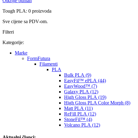
Otkrijte odmah
Tough PLA: 0 proizvoda
Sve cijene sa PDV-om.
Filteri
Kategorije:
Marke
FormFutura
Filamenti
PLA
Bulk PLA (9)
EasyFil™ ePLA (44)
EasyWood™ (7)
Galaxy PLA (12)
High Gloss PLA (19)
High Gloss PLA Color Morph (8)
Matt PLA (11)
ReFill PLA (12)
StoneFil™ (4)
Volcano PLA (12)
Aktualni članci: