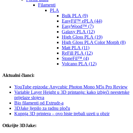
Filamenti
PLA
Bulk PLA (9)
EasyFil™ ePLA (44)
EasyWood™ (7)
Galaxy PLA (12)
High Gloss PLA (19)
High Gloss PLA Color Morph (8)
Matt PLA (11)
ReFill PLA (12)
StoneFil™ (4)
Volcano PLA (12)
Aktualni članci:
YouTube epizoda: Anycubic Photon Mono M5s Pro Review
Variable Layer Height u 3D printanju: kako izbjeći neestetske
prijelaze slojeva
Bio filamenti od Extrudr-a
3DJake ljepilo za radnu ploču
Kupnja 3D printera – ovo biste trebali uzeti u obzir
Otkrijte 3DJake: