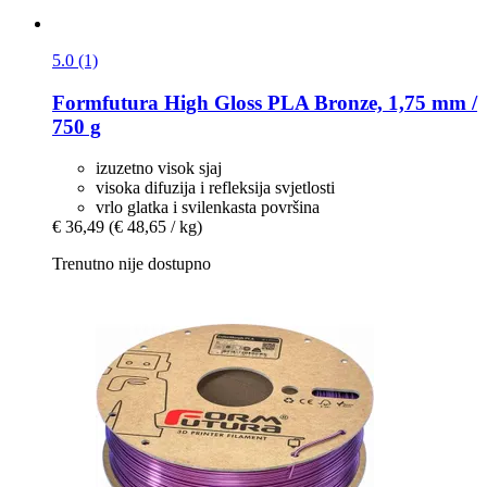
5.0 (1)
Formfutura
High Gloss PLA Bronze, 1,75 mm /
750 g
izuzetno visok sjaj
visoka difuzija i refleksija svjetlosti
vrlo glatka i svilenkasta površina
€ 36,49
(€ 48,65 / kg)
Trenutno nije dostupno