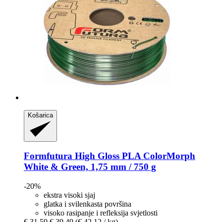
Košarica
Formfutura
High Gloss PLA ColorMorph
White & Green, 1,75 mm / 750 g
-20%
ekstra visoki sjaj
glatka i svilenkasta površina
visoko rasipanje i refleksija svjetlosti
€ 31,59
€ 39,49
(€ 42,12 / kg)