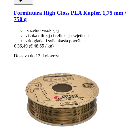
Formfutura
High Gloss PLA Kupfer, 1,75 mm /
750 g
izuzetno visok sjaj
visoka difuzija i refleksija svjetlosti
vrlo glatka i svilenkasta površina
€ 36,49
(€ 48,65 / kg)
Dostava do 12. kolovoza