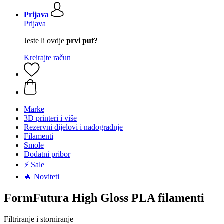
Prijava
Prijava
Jeste li ovdje
prvi put?
Kreirajte račun
Marke
3D printeri i više
Rezervni dijelovi i nadogradnje
Filamenti
Smole
Dodatni pribor
⚡ Sale
🔥 Noviteti
FormFutura High Gloss PLA filamenti
Filtriranje i storniranje