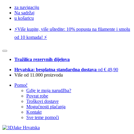
za navigaciju
Na sadržaj
u košaricu
⚡️Više kupite, više uštedite: 10% popusta na filamente i smolu
od 10 komada! ⚡️
Tražilica rezervnih dijelova
Hrvatska: besplatna standardna dostava
od € 49,90
Više od 11.000 proizvoda
Pomoć
Gdje je moja narudžba?
Povrat robe
Troškovi dostave
Mogućnosti plaćanja
Kontakt
Sve teme pomoći