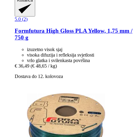
Košarica
5.0 (2)
Formfutura
High Gloss PLA Yellow, 1,75 mm /
750 g
izuzetno visok sjaj
visoka difuzija i refleksija svjetlosti
vrlo glatka i svilenkasta površina
€ 36,49
(€ 48,65 / kg)
Dostava do 12. kolovoza