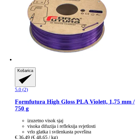
Košarica
5.0 (2)
Formfutura
High Gloss PLA Violett, 1,75 mm /
750 g
izuzetno visok sjaj
visoka difuzija i refleksija svjetlosti
vrlo glatka i svilenkasta površina
€ 36,49
(€ 48,65 / kg)