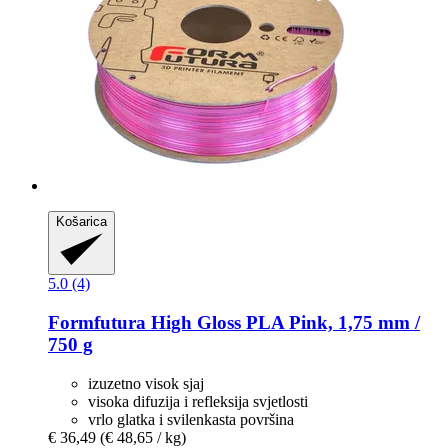
Košarica
5.0 (4)
Formfutura
High Gloss PLA Pink, 1,75 mm /
750 g
izuzetno visok sjaj
visoka difuzija i refleksija svjetlosti
vrlo glatka i svilenkasta površina
€ 36,49
(€ 48,65 / kg)