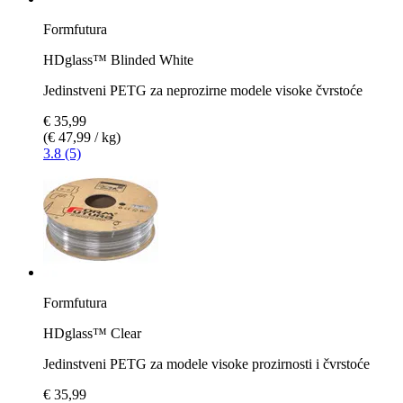
Formfutura
HDglass™ Blinded White
Jedinstveni PETG za neprozirne modele visoke čvrstoće
€ 35,99
(€ 47,99 / kg)
3.8 (5)
Formfutura
HDglass™ Clear
Jedinstveni PETG za modele visoke prozirnosti i čvrstoće
€ 35,99