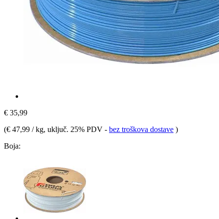
€ 35,99
(
€ 47,99 / kg
, uključ. 25% PDV
-
bez troškova dostave
)
Boja: