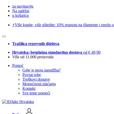
za navigaciju
Na sadržaj
u košaricu
⚡️Više kupite, više uštedite: 10% popusta na filamente i smolu 
Tražilica rezervnih dijelova
Hrvatska: besplatna standardna dostava
od € 49,90
Više od 11.000 proizvoda
Pomoć
Gdje je moja narudžba?
Povrat robe
Troškovi dostave
Mogućnosti plaćanja
Kontakt
Sve teme pomoći