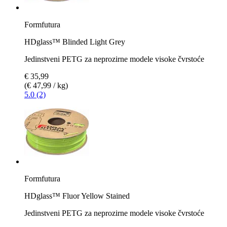
Formfutura
HDglass™ Blinded Light Grey
Jedinstveni PETG za neprozirne modele visoke čvrstoće
€ 35,99
(€ 47,99 / kg)
5.0 (2)
Formfutura
HDglass™ Fluor Yellow Stained
Jedinstveni PETG za neprozirne modele visoke čvrstoće