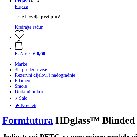
Prijava
Prijava
Jeste li ovdje
prvi put?
Kreirajte račun
Košarica
€ 0,00
Marke
3D printeri i više
Rezervni dijelovi i nadogradnje
Filamenti
Smole
Dodatni pribor
⚡ Sale
🔥 Noviteti
Formfutura
HDglass™ Blinded L
Jedinstveni PETG za neprozirne modele vi