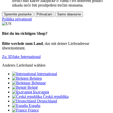
izvući bilo kakve zaključke o Vama i svi dobiveni podaci
nikada neće biti proslijeđeni trećim stranama.
Spremite postavke
Prihvaćam
Samo obavezno
Politika privatnosti
Bist du im richtigen Shop?
Bitte wechsle zum Land
, das mit deiner Lieferadresse
übereinstimmt.
Zu 3DJake International
Anderes Lieferland wählen
International
Belgien
Belgique
België
България
Česká republika
Deutschland
España
France