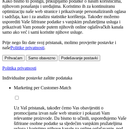
Kako bismo to postigli, prikupljamo podatke o našim korisnicima,
njihovom ponašanju i uređajima. Koristimo ih za kontinuiranu
optimizaciju naše web stranice i prikazivanje personaliziranih oglasa
i sadržaja, kao i za analizu statistike korištenja. Također možemo
usporediti Vaše šifrirane podatke s vanjskim pružateljima usluga i
prikazivati Vam ponude putem njihovih online oglašivačkih kanala
samo ako već i sami koristite njihove usluge.
Prije nego što date svoj pristanak, molimo provjerite postavke i
naše
Politike privatnosti
.
Prihvaćam
Samo obavezno
Podešavanje postavki
Politika privatnosti
Individualne postavke zaštite podataka
Marketing per Customer-Match
Uz Vaš pristanak, također ćemo Vas obavijestiti o
promocijama izvan naše web stranice i pokazati Vam
relevantne proizvode. Da bismo to učinili, uspoređujemo Vaše
šifrirane osobne podatke sa sljedećim vanjskim pružateljima
usluga i koristimo njihove kanale za online oglašavanje, pod