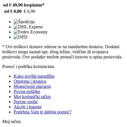
od € 49,90
besplatno*
od € 0,00
€ 6,90
* Ovi troškovi dostave odnose se na standardnu ​​dostavu. Dodatni
troškovi mogu nastati npr. zbog težine, veličine ili svojstava
proizvoda. Ove podatke možete pronaći izravno u opisu proizvoda.
Pomoć i podrška korisnicima
Kako izvršiti narudžbu
Otprema i dostava
Mogućnosti plaćanja
Povrat pošiljke
Moj korisnički račun
Pravne osobe
Akcije i kuponi
Potrebna Vam je daljnja pomoć?
Moj račun