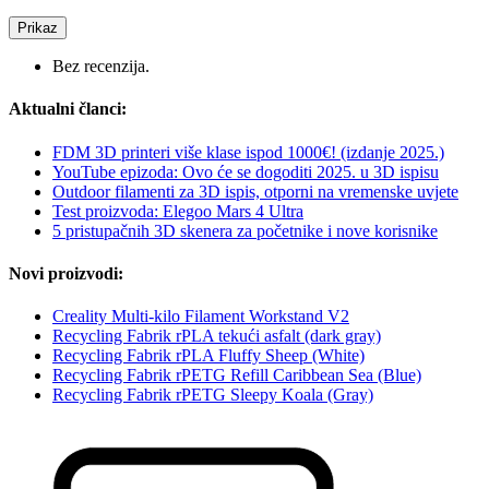
Prikaz
Bez recenzija.
Aktualni članci:
FDM 3D printeri više klase ispod 1000€! (izdanje 2025.)
YouTube epizoda: Ovo će se dogoditi 2025. u 3D ispisu
Outdoor filamenti za 3D ispis, otporni na vremenske uvjete
Test proizvoda: Elegoo Mars 4 Ultra
5 pristupačnih 3D skenera za početnike i nove korisnike
Novi proizvodi:
Creality Multi-kilo Filament Workstand V2
Recycling Fabrik rPLA tekući asfalt (dark gray)
Recycling Fabrik rPLA Fluffy Sheep (White)
Recycling Fabrik rPETG Refill Caribbean Sea (Blue)
Recycling Fabrik rPETG Sleepy Koala (Gray)