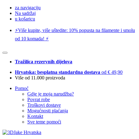
za navigaciju
Na sadržaj
u košaricu
⚡️Više kupite, više uštedite: 10% popusta na filamente i smolu
od 10 komada! ⚡️
Tražilica rezervnih dijelova
Hrvatska: besplatna standardna dostava
od € 49,90
Više od 11.000 proizvoda
Pomoć
Gdje je moja narudžba?
Povrat robe
Troškovi dostave
Mogućnosti plaćanja
Kontakt
Sve teme pomoći