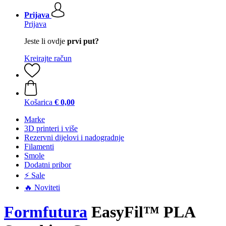
Prijava
Prijava
Jeste li ovdje
prvi put?
Kreirajte račun
Košarica
€ 0,00
Marke
3D printeri i više
Rezervni dijelovi i nadogradnje
Filamenti
Smole
Dodatni pribor
⚡ Sale
🔥 Noviteti
Formfutura
EasyFil™ PLA