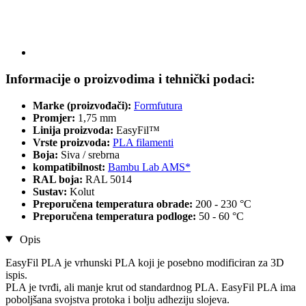
Informacije o proizvodima i tehnički podaci:
Marke (proizvođači):
Formfutura
Promjer:
1,75 mm
Linija proizvoda:
EasyFil™
Vrste proizvoda:
PLA filamenti
Boja:
Siva / srebrna
kompatibilnost:
Bambu Lab AMS*
RAL boja:
RAL 5014
Sustav:
Kolut
Preporučena temperatura obrade:
200 - 230 °C
Preporučena temperatura podloge:
50 - 60 °C
Opis
EasyFil PLA je vrhunski PLA koji je posebno modificiran za 3D
ispis.
PLA je tvrđi, ali manje krut od standardnog PLA. EasyFil PLA ima
poboljšana svojstva protoka i bolju adheziju slojeva.