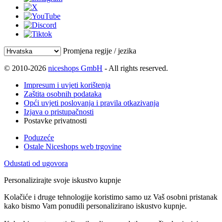
Promjena regije / jezika
© 2010-2026
niceshops GmbH
- All rights reserved.
Impresum i uvjeti korištenja
Zaštita osobnih podataka
Opći uvjeti poslovanja i pravila otkazivanja
Izjava o pristupačnosti
Postavke privatnosti
Poduzeće
Ostale Niceshops web trgovine
Odustati od ugovora
Personalizirajte svoje iskustvo kupnje
Kolačiće i druge tehnologije koristimo samo uz Vaš osobni pristanak
kako bismo Vam ponudili personalizirano iskustvo kupnje.