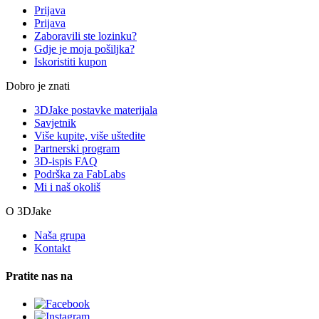
Prijava
Prijava
Zaboravili ste lozinku?
Gdje je moja pošiljka?
Iskoristiti kupon
Dobro je znati
3DJake postavke materijala
Savjetnik
Više kupite, više uštedite
Partnerski program
3D-ispis FAQ
Podrška za FabLabs
Mi i naš okoliš
O 3DJake
Naša grupa
Kontakt
Pratite nas na