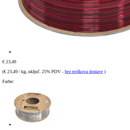
€ 23,49
(
€ 23,49 / kg
, uključ. 25% PDV
-
bez troškova dostave
)
Farbe: