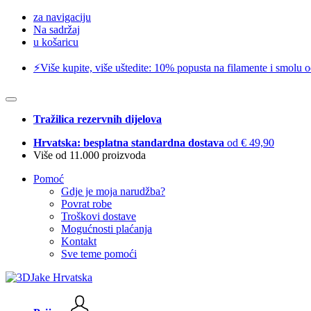
za navigaciju
Na sadržaj
u košaricu
⚡️Više kupite, više uštedite: 10% popusta na filamente i smolu 
Tražilica rezervnih dijelova
Hrvatska: besplatna standardna dostava
od € 49,90
Više od 11.000 proizvoda
Pomoć
Gdje je moja narudžba?
Povrat robe
Troškovi dostave
Mogućnosti plaćanja
Kontakt
Sve teme pomoći