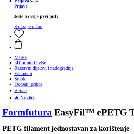
Prijava
Prijava
Jeste li ovdje
prvi put?
Kreirajte račun
Marke
3D printeri i više
Rezervni dijelovi i nadogradnje
Filamenti
Smole
Dodatni pribor
⚡ Sale
🔥 Noviteti
Formfutura
EasyFil™ ePETG Tr
PETG filament jednostavan za korištenje