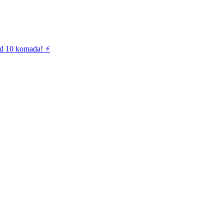
od 10 komada! ⚡️