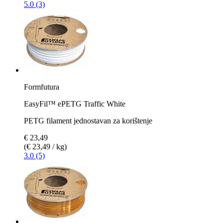
5.0 (3)
Formfutura
EasyFil™ ePETG Traffic White
PETG filament jednostavan za korištenje
€ 23,49
(€ 23,49 / kg)
3.0 (5)