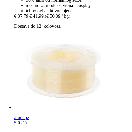
50% lakši od normalnog PLA
idealno za modele aviona i cosplay
tehnologija aktivne pjene
€ 37,79
€ 41,99
(€ 50,39 / kg)
Dostava do 12. kolovoza
2 opcije
5.0 (1)