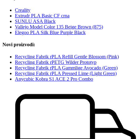
Creality
Extrudr PLA Basic CF crna
SUNLU ASA Black
Vallejo Model Color 135 Beige Brown (875)
Elegoo PLA Silk Blue Purple Black
Novi proizvodi:
Recycling Fabrik rPLA Refill Gentle Blossom (Pink)
Recycling Fabrik rPETG Wilder Prototyp
Recycling Fabrik rPLA Gammlige Avocado (Green)
Recycling Fabrik rPLA Pressed Lime (Light Green)
Anycubic Kobra S1 ACE 2 Pro Combo