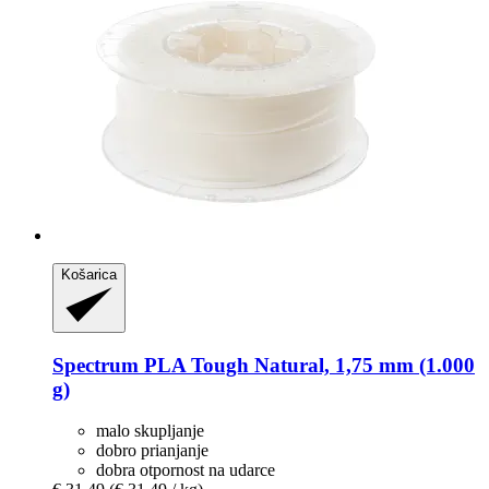
Košarica
Spectrum
PLA Tough Natural, 1,75 mm (1.000
g)
malo skupljanje
dobro prianjanje
dobra otpornost na udarce