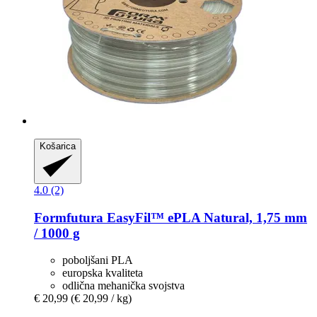
Košarica
4.0 (2)
Formfutura
EasyFil™ ePLA Natural, 1,75 mm
/ 1000 g
poboljšani PLA
europska kvaliteta
odlična mehanička svojstva
€ 20,99
(€ 20,99 / kg)