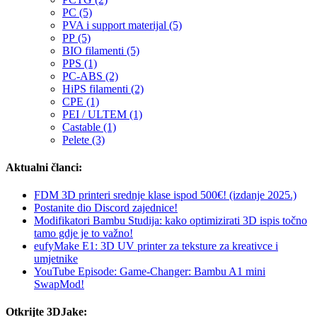
PC (5)
PVA i support materijal (5)
PP (5)
BIO filamenti (5)
PPS (1)
PC-ABS (2)
HiPS filamenti (2)
CPE (1)
PEI / ULTEM (1)
Castable (1)
Pelete (3)
Aktualni članci:
FDM 3D printeri srednje klase ispod 500€! (izdanje 2025.)
Postanite dio Discord zajednice!
Modifikatori Bambu Studija: kako optimizirati 3D ispis točno
tamo gdje je to važno!
eufyMake E1: 3D UV printer za teksture za kreativce i
umjetnike
YouTube Episode: Game-Changer: Bambu A1 mini
SwapMod!
Otkrijte 3DJake: