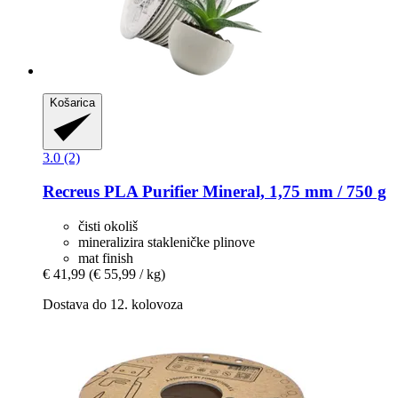
Košarica
3.0 (2)
Recreus
PLA Purifier Mineral, 1,75 mm / 750 g
čisti okoliš
mineralizira stakleničke plinove
mat finish
€ 41,99
(€ 55,99 / kg)
Dostava do 12. kolovoza