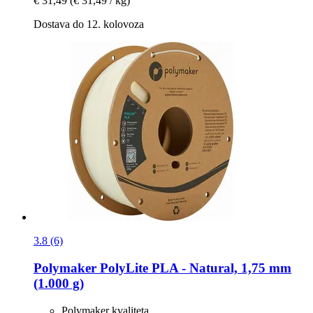
€ 31,49
(€ 31,49 / kg)
Dostava do 12. kolovoza
3.8 (6)
Polymaker
PolyLite PLA -​ Natural, 1,75 mm
(1.000 g)
Polymaker kvaliteta