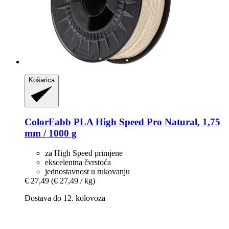
Košarica
ColorFabb
PLA High Speed Pro Natural, 1,75
mm / 1000 g
za High Speed primjene
ekscelentna čvrstoća
jednostavnost u rukovanju
€ 27,49
(€ 27,49 / kg)
Dostava do 12. kolovoza