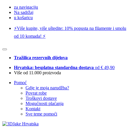
za navigaciju
Na sadržaj
u košaricu
⚡️Više kupite, više uštedite: 10% popusta na filamente i smolu
od 10 komada! ⚡️
Tražilica rezervnih dijelova
Hrvatska: besplatna standardna dostava
od € 49,90
Više od 11.000 proizvoda
Pomoć
Gdje je moja narudžba?
Povrat robe
Troškovi dostave
Mogućnosti plaćanja
Kontakt
Sve teme pomoći