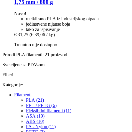
1,75 mm / 800 g
Novo!
reciklirano PLA iz industrijskog otpada
jedinstvene nijanse boja
lako za ispisivanje
€ 31,25
(€ 39,06 / kg)
Trenutno nije dostupno
Prirodi PLA filamenti: 21 proizvod
Sve cijene sa PDV-om.
Filteri
Kategorije:
Filamenti
PLA (21)
PET / PETG (6)
Fleksibilni filamenti (11)
ASA (19)
ABS (10)
PA - Nylon (11)
PCTG (2)