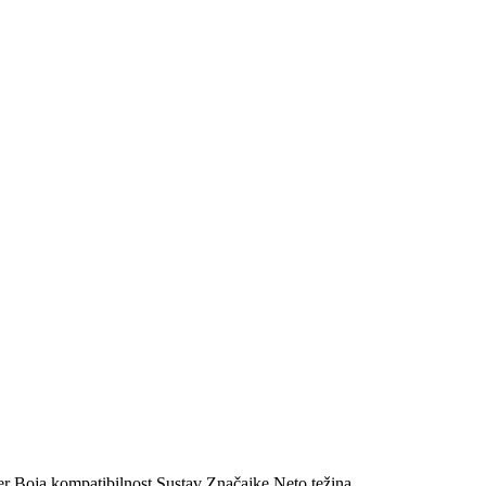
er
Boja
kompatibilnost
Sustav
Značajke
Neto težina