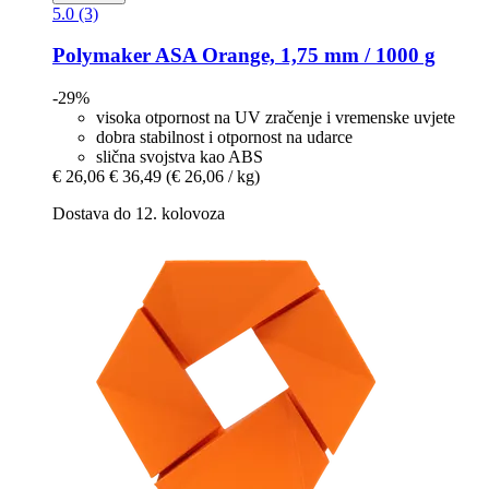
5.0 (3)
Polymaker
ASA Orange, 1,75 mm / 1000 g
-29%
visoka otpornost na UV zračenje i vremenske uvjete
dobra stabilnost i otpornost na udarce
slična svojstva kao ABS
€ 26,06
€ 36,49
(€ 26,06 / kg)
Dostava do 12. kolovoza