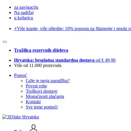
za navigaciju
Na sadržaj
u košaricu
⚡️Više kupite, više uštedite: 10% popusta na filamente i smolu 
Tražilica rezervnih dijelova
Hrvatska: besplatna standardna dostava
od € 49,90
Više od 11.000 proizvoda
Pomoć
Gdje je moja narudžba?
Povrat robe
Troškovi dostave
Mogućnosti plaćanja
Kontakt
Sve teme pomoći