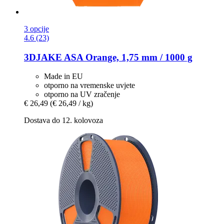
3 opcije
4.6 (23)
3DJAKE
ASA Orange, 1,75 mm / 1000 g
Made in EU
otporno na vremenske uvjete
otporno na UV zračenje
€ 26,49
(€ 26,49 / kg)
Dostava do 12. kolovoza