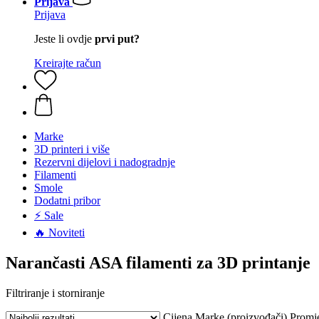
Prijava
Prijava
Jeste li ovdje
prvi put?
Kreirajte račun
Marke
3D printeri i više
Rezervni dijelovi i nadogradnje
Filamenti
Smole
Dodatni pribor
⚡ Sale
🔥 Noviteti
Narančasti ASA filamenti za 3D printanje
Filtriranje i storniranje
Cijena
Marke (proizvođači)
Promj