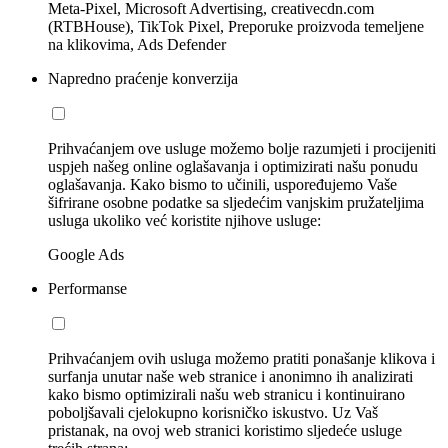
Meta-Pixel, Microsoft Advertising, creativecdn.com
(RTBHouse), TikTok Pixel, Preporuke proizvoda temeljene
na klikovima, Ads Defender
Napredno praćenje konverzija
Prihvaćanjem ove usluge možemo bolje razumjeti i procijeniti
uspjeh našeg online oglašavanja i optimizirati našu ponudu
oglašavanja. Kako bismo to učinili, uspoređujemo Vaše
šifrirane osobne podatke sa sljedećim vanjskim pružateljima
usluga ukoliko već koristite njihove usluge:
Google Ads
Performanse
Prihvaćanjem ovih usluga možemo pratiti ponašanje klikova i
surfanja unutar naše web stranice i anonimno ih analizirati
kako bismo optimizirali našu web stranicu i kontinuirano
poboljšavali cjelokupno korisničko iskustvo. Uz Vaš
pristanak, na ovoj web stranici koristimo sljedeće usluge