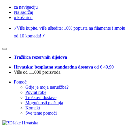
za navigaciju
Na sadržaj
u košaricu
⚡️Više kupite, više uštedite: 10% popusta na filamente i smolu
od 10 komada! ⚡️
Tražilica rezervnih dijelova
Hrvatska: besplatna standardna dostava
od € 49,90
Više od 11.000 proizvoda
Pomoć
Gdje je moja narudžba?
Povrat robe
Troškovi dostave
Mogućnosti plaćanja
Kontakt
Sve teme pomoći