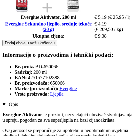
Everglue Aktivator, 200 ml
€ 5,19
(€ 25,95 / l)
Everglue Sekundno ljepilo, srednje tekuće
€ 4,19
(20 g)
(€ 209,50 / kg)
Ukupna cijena:
€ 9,38
Dodaj oboje u vašu košaricu
Informacije o proizvodima i tehnički podaci:
Br. proiz.
BD-650066
Sadržaj:
200 ml
EAN:
4251577102888
Br. proizvođača:
650066
Marke (proizvođači):
Everglue
Vrste proizvoda:
Ljepila
Opis
Everglue
Aktivator
je prozirni, necvjetajući ubrzivač stvrdnjavanja
u spreju, pogodan za sva superljepila na bazi cijanoakrilata.
Ovaj aerosol se preporučuje za upotrebu u neoptimalnim uvjetima
okoline i debelim slojevima ljepila, ali se može koristiti i za