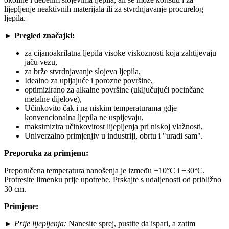
lijepljenje neaktivnih materijala ili za stvrdnjavanje procurelog
ljepila.
►
Pregled značajki:
za cijanoakrilatna ljepila visoke viskoznosti koja zahtijevaju
jaču vezu,
za brže stvrdnjavanje slojeva ljepila,
Idealno za upijajuće i porozne površine,
optimizirano za alkalne površine (uključujući pocinčane
metalne dijelove),
Učinkovito čak i na niskim temperaturama gdje
konvencionalna ljepila ne uspijevaju,
maksimizira učinkovitost lijepljenja pri niskoj vlažnosti,
Univerzalno primjenjiv u industriji, obrtu i "uradi sam".
Preporuka za primjenu:
Preporučena temperatura nanošenja je između +10°C i +30°C.
Protresite limenku prije upotrebe. Prskajte s udaljenosti od približno
30 cm.
Primjene:
►
Prije lijepljenja:
Nanesite sprej, pustite da ispari, a zatim