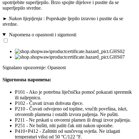
upotrijebite superljepilo. Brzo spojite dijelove i pustite da se
superljepilo stvrdne.
►
Nakon lijepljenja
: Poprskajte ljepilo izravno i pustite da se
stvrdne.
Napomena o opasnosti i sigurnosti
Signalano upozorenje: Opasnost
Sigurnosna napomena:
P101 - Ako je potrebna liječnička pomoć pokazati spremnik
ili naljepnicu.
P102 - Čuvati izvan dohvata djece.
P210 - Čuvati odvojeno od topline, vrućih površina, iskri,
otvorenih plamena i ostalih izvora paljenja. Ne pušiti.
P211 - Ne prskati u otvoreni plamen ili drugi izvor paljenja.
P251 - Ne bušiti, niti paliti čak niti nakon uporabe.
P410+P412 - Zaštititi od sunčevog svjetla. Ne izlagati
temperaturi višoj od 50 °C/122 °F.