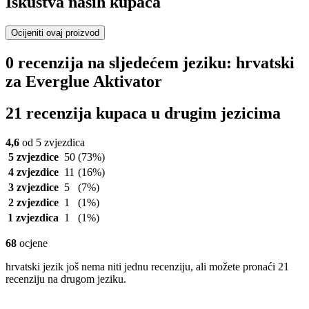
Iskustva naših kupaca
Ocijeniti ovaj proizvod
0 recenzija na sljedećem jeziku: hrvatski
za Everglue Aktivator
21 recenzija kupaca u drugim jezicima
4,6
od 5 zvjezdica
5 zvjezdice
50
(73%)
4 zvjezdice
11
(16%)
3 zvjezdice
5
(7%)
2 zvjezdice
1
(1%)
1 zvjezdica
1
(1%)
68
ocjene
hrvatski jezik još nema niti jednu recenziju, ali možete pronaći 21
recenziju na drugom jeziku.