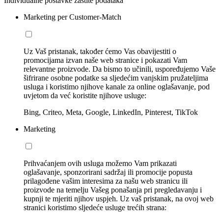
Individualne postavke zaštite podataka
Marketing per Customer-Match
Uz Vaš pristanak, također ćemo Vas obavijestiti o
promocijama izvan naše web stranice i pokazati Vam
relevantne proizvode. Da bismo to učinili, uspoređujemo Vaše
šifrirane osobne podatke sa sljedećim vanjskim pružateljima
usluga i koristimo njihove kanale za online oglašavanje, pod
uvjetom da već koristite njihove usluge:
Bing, Criteo, Meta, Google, LinkedIn, Pinterest, TikTok
Marketing
Prihvaćanjem ovih usluga možemo Vam prikazati
oglašavanje, sponzorirani sadržaj ili promocije popusta
prilagođene vašim interesima za našu web stranicu ili
proizvode na temelju Vašeg ponašanja pri pregledavanju i
kupnji te mjeriti njihov uspjeh. Uz vaš pristanak, na ovoj web
stranici koristimo sljedeće usluge trećih strana: