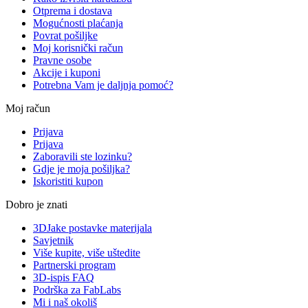
Otprema i dostava
Mogućnosti plaćanja
Povrat pošiljke
Moj korisnički račun
Pravne osobe
Akcije i kuponi
Potrebna Vam je daljnja pomoć?
Moj račun
Prijava
Prijava
Zaboravili ste lozinku?
Gdje je moja pošiljka?
Iskoristiti kupon
Dobro je znati
3DJake postavke materijala
Savjetnik
Više kupite, više uštedite
Partnerski program
3D-ispis FAQ
Podrška za FabLabs
Mi i naš okoliš