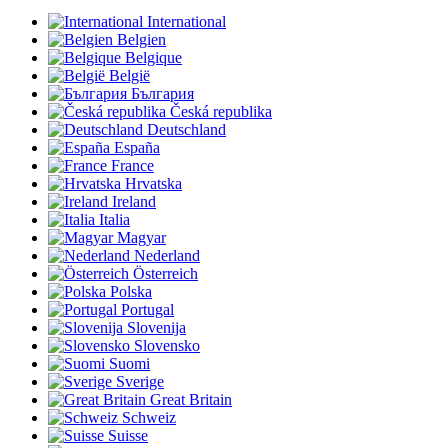
International
Belgien
Belgique
België
България
Česká republika
Deutschland
España
France
Hrvatska
Ireland
Italia
Magyar
Nederland
Österreich
Polska
Portugal
Slovenija
Slovensko
Suomi
Sverige
Great Britain
Schweiz
Suisse