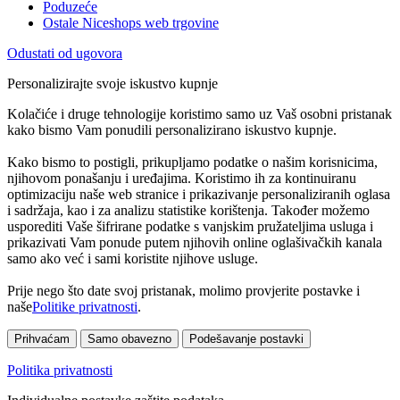
Poduzeće
Ostale Niceshops web trgovine
Odustati od ugovora
Personalizirajte svoje iskustvo kupnje
Kolačiće i druge tehnologije koristimo samo uz Vaš osobni pristanak
kako bismo Vam ponudili personalizirano iskustvo kupnje.
Kako bismo to postigli, prikupljamo podatke o našim korisnicima,
njihovom ponašanju i uređajima. Koristimo ih za kontinuiranu
optimizaciju naše web stranice i prikazivanje personaliziranih oglasa
i sadržaja, kao i za analizu statistike korištenja. Također možemo
usporediti Vaše šifrirane podatke s vanjskim pružateljima usluga i
prikazivati Vam ponude putem njihovih online oglašivačkih kanala
samo ako već i sami koristite njihove usluge.
Prije nego što date svoj pristanak, molimo provjerite postavke i
naše
Politike privatnosti
.
Prihvaćam
Samo obavezno
Podešavanje postavki
Politika privatnosti