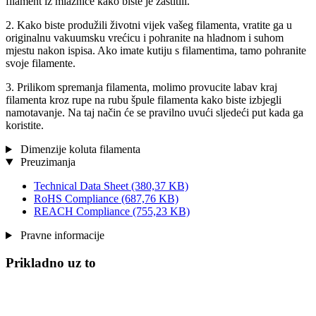
filament iz mlaznice kako biste je zaštitili.
2. Kako biste produžili životni vijek vašeg filamenta, vratite ga u
originalnu vakuumsku vrećicu i pohranite na hladnom i suhom
mjestu nakon ispisa. Ako imate kutiju s filamentima, tamo pohranite
svoje filamente.
3. Prilikom spremanja filamenta, molimo provucite labav kraj
filamenta kroz rupe na rubu špule filamenta kako biste izbjegli
namotavanje. Na taj način će se pravilno uvući sljedeći put kada ga
koristite.
Dimenzije koluta filamenta
Preuzimanja
Technical Data Sheet
(380,37 KB)
RoHS Compliance
(687,76 KB)
REACH Compliance
(755,23 KB)
Pravne informacije
Prikladno uz to