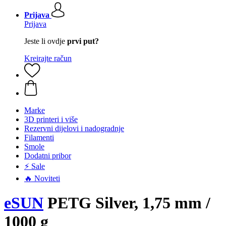
Prijava
Prijava
Jeste li ovdje
prvi put?
Kreirajte račun
Marke
3D printeri i više
Rezervni dijelovi i nadogradnje
Filamenti
Smole
Dodatni pribor
⚡ Sale
🔥 Noviteti
eSUN
PETG Silver, 1,75 mm /
1000 g