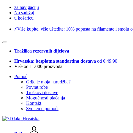
za navigaciju
Na sadržaj
u košaricu
⚡️Više kupite, više uštedite: 10% popusta na filamente i smolu 
Tražilica rezervnih dijelova
Hrvatska: besplatna standardna dostava
od € 49,90
Više od 11.000 proizvoda
Pomoć
Gdje je moja narudžba?
Povrat robe
Troškovi dostave
Mogućnosti plaćanja
Kontakt
Sve teme pomoći