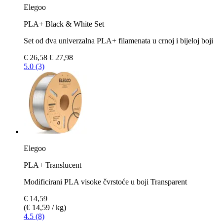
Elegoo
PLA+ Black & White Set
Set od dva univerzalna PLA+ filamenata u crnoj i bijeloj boji
€ 26,58
€ 27,98
5.0 (3)
Elegoo
PLA+ Translucent
Modificirani PLA visoke čvrstoće u boji Transparent
€ 14,59
(€ 14,59 / kg)
4.5 (8)