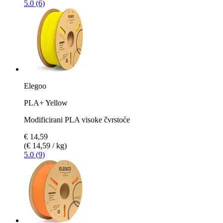
5.0 (6)
Elegoo
PLA+ Yellow
Modificirani PLA visoke čvrstoće
€ 14,59
(€ 14,59 / kg)
5.0 (9)