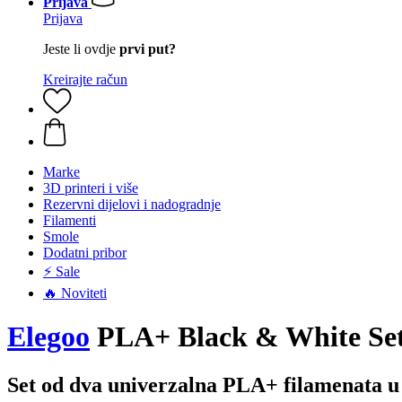
Prijava
Prijava
Jeste li ovdje
prvi put?
Kreirajte račun
Marke
3D printeri i više
Rezervni dijelovi i nadogradnje
Filamenti
Smole
Dodatni pribor
⚡ Sale
🔥 Noviteti
Elegoo
PLA+ Black & White Set,
Set od dva univerzalna PLA+ filamenata u c