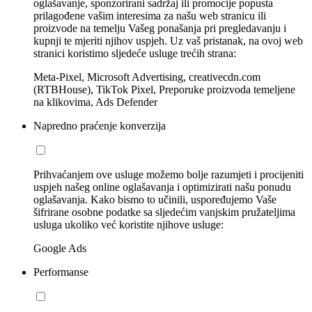
oglašavanje, sponzorirani sadržaj ili promocije popusta
prilagođene vašim interesima za našu web stranicu ili
proizvode na temelju Vašeg ponašanja pri pregledavanju i
kupnji te mjeriti njihov uspjeh. Uz vaš pristanak, na ovoj web
stranici koristimo sljedeće usluge trećih strana:
Meta-Pixel, Microsoft Advertising, creativecdn.com
(RTBHouse), TikTok Pixel, Preporuke proizvoda temeljene
na klikovima, Ads Defender
Napredno praćenje konverzija
Prihvaćanjem ove usluge možemo bolje razumjeti i procijeniti
uspjeh našeg online oglašavanja i optimizirati našu ponudu
oglašavanja. Kako bismo to učinili, uspoređujemo Vaše
šifrirane osobne podatke sa sljedećim vanjskim pružateljima
usluga ukoliko već koristite njihove usluge:
Google Ads
Performanse