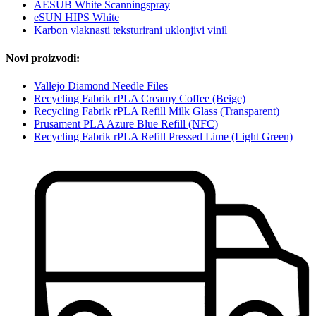
AESUB White Scanningspray
eSUN HIPS White
Karbon vlaknasti teksturirani uklonjivi vinil
Novi proizvodi:
Vallejo Diamond Needle Files
Recycling Fabrik rPLA Creamy Coffee (Beige)
Recycling Fabrik rPLA Refill Milk Glass (Transparent)
Prusament PLA Azure Blue Refill (NFC)
Recycling Fabrik rPLA Refill Pressed Lime (Light Green)