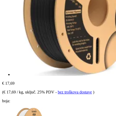
€ 17,69
(
€ 17,69 / kg
, uključ. 25% PDV
-
bez troškova dostave
)
boja: