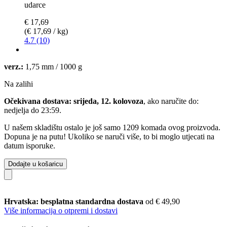
udarce
€ 17,69
(€ 17,69 / kg)
4.7 (10)
verz.:
1,75 mm / 1000 g
Na zalihi
Očekivana dostava: srijeda, 12. kolovoza
, ako naručite do:
nedjelja do 23:59
.
U našem skladištu ostalo je još samo 1209 komada ovog proizvoda.
Dopuna je na putu! Ukoliko se naruči više, to bi moglo utjecati na
datum isporuke.
Dodajte u košaricu
Hrvatska: besplatna standardna dostava
od € 49,90
Više informacija o otpremi i dostavi