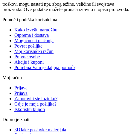
troškovi mogu nastati npr. zbog težine, veličine ili svojstava
proizvoda. Ove podatke možete pronaći izravno u opisu proizvoda.
Pomoć i podrška korisnicima
Kako izvršiti narudžbu
Otprema i dostava
Mogućnosti plaćanja
Povrat pošiljke
Moj korisnički račun
Pravne osobe
Akcije i kuponi
Potrebna Vam je daljnja pomoć?
Moj račun
Prijava
Prijava
Zaboravili ste lozinku?
Gdje je moja pošiljka?
Iskoristiti kupon
Dobro je znati
3DJake postavke materijala