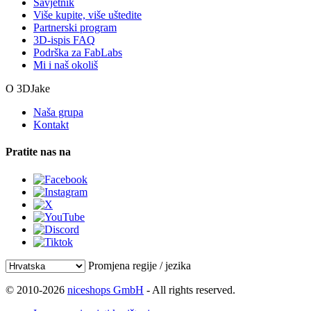
Savjetnik
Više kupite, više uštedite
Partnerski program
3D-ispis FAQ
Podrška za FabLabs
Mi i naš okoliš
O 3DJake
Naša grupa
Kontakt
Pratite nas na
Promjena regije / jezika
© 2010-2026
niceshops GmbH
- All rights reserved.