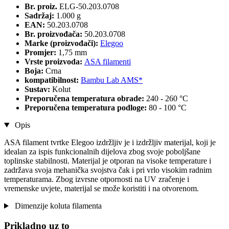
Br. proiz.
ELG-50.203.0708
Sadržaj:
1.000 g
EAN:
50.203.0708
Br. proizvođača:
50.203.0708
Marke (proizvođači):
Elegoo
Promjer:
1,75 mm
Vrste proizvoda:
ASA filamenti
Boja:
Crna
kompatibilnost:
Bambu Lab AMS*
Sustav:
Kolut
Preporučena temperatura obrade:
240 - 260 °C
Preporučena temperatura podloge:
80 - 100 °C
Opis
ASA filament tvrtke Elegoo izdržljiv je i izdržljiv materijal, koji je
idealan za ispis funkcionalnih dijelova zbog svoje poboljšane
toplinske stabilnosti. Materijal je otporan na visoke temperature i
zadržava svoja mehanička svojstva čak i pri vrlo visokim radnim
temperaturama. Zbog izvrsne otpornosti na UV zračenje i
vremenske uvjete, materijal se može koristiti i na otvorenom.
Dimenzije koluta filamenta
Prikladno uz to