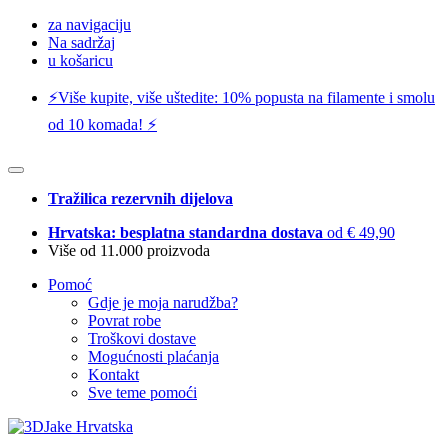
za navigaciju
Na sadržaj
u košaricu
⚡️Više kupite, više uštedite: 10% popusta na filamente i smolu
od 10 komada! ⚡️
Tražilica rezervnih dijelova
Hrvatska: besplatna standardna dostava
od € 49,90
Više od 11.000 proizvoda
Pomoć
Gdje je moja narudžba?
Povrat robe
Troškovi dostave
Mogućnosti plaćanja
Kontakt
Sve teme pomoći