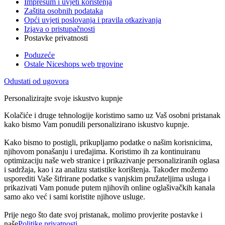
Impresum i uvjeti korištenja
Zaštita osobnih podataka
Opći uvjeti poslovanja i pravila otkazivanja
Izjava o pristupačnosti
Postavke privatnosti
Poduzeće
Ostale Niceshops web trgovine
Odustati od ugovora
Personalizirajte svoje iskustvo kupnje
Kolačiće i druge tehnologije koristimo samo uz Vaš osobni pristanak
kako bismo Vam ponudili personalizirano iskustvo kupnje.
Kako bismo to postigli, prikupljamo podatke o našim korisnicima,
njihovom ponašanju i uređajima. Koristimo ih za kontinuiranu
optimizaciju naše web stranice i prikazivanje personaliziranih oglasa
i sadržaja, kao i za analizu statistike korištenja. Također možemo
usporediti Vaše šifrirane podatke s vanjskim pružateljima usluga i
prikazivati Vam ponude putem njihovih online oglašivačkih kanala
samo ako već i sami koristite njihove usluge.
Prije nego što date svoj pristanak, molimo provjerite postavke i
naše
Politike privatnosti
.