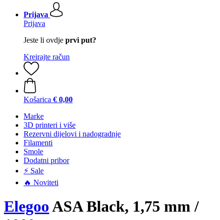
Prijava
Prijava
Jeste li ovdje
prvi put?
Kreirajte račun
Košarica
€ 0,00
Marke
3D printeri i više
Rezervni dijelovi i nadogradnje
Filamenti
Smole
Dodatni pribor
⚡ Sale
🔥 Noviteti
Elegoo
ASA Black, 1,75 mm /