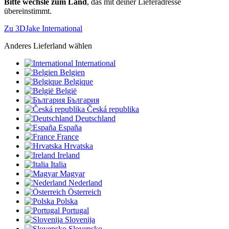
Bitte wechsle zum Land
, das mit deiner Lieferadresse
übereinstimmt.
Zu 3DJake International
Anderes Lieferland wählen
International
Belgien
Belgique
België
България
Česká republika
Deutschland
España
France
Hrvatska
Ireland
Italia
Magyar
Nederland
Österreich
Polska
Portugal
Slovenija
Slovensko