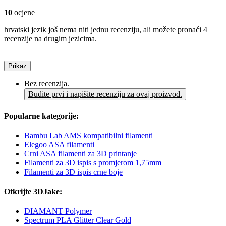
10
ocjene
hrvatski jezik još nema niti jednu recenziju, ali možete pronaći 4
recenzije na drugim jezicima.
Prikaz
Bez recenzija.
Budite prvi i napišite recenziju za ovaj proizvod.
Popularne kategorije:
Bambu Lab AMS kompatibilni filamenti
Elegoo ASA filamenti
Crni ASA filamenti za 3D printanje
Filamenti za 3D ispis s promjerom 1,75mm
Filamenti za 3D ispis crne boje
Otkrijte 3DJake:
DIAMANT Polymer
Spectrum PLA Glitter Clear Gold