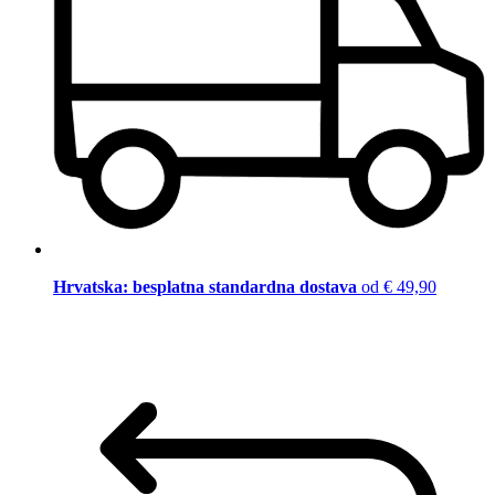
Hrvatska: besplatna standardna dostava
od € 49,90