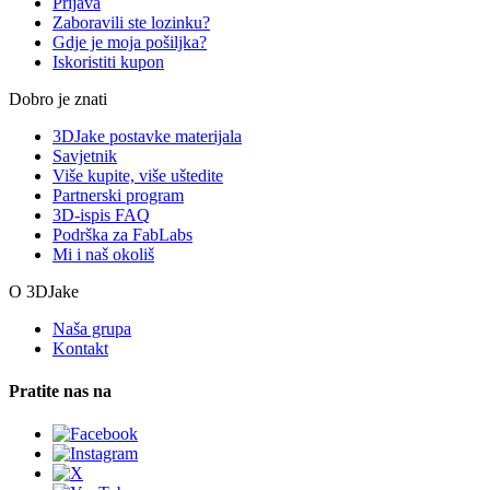
Prijava
Zaboravili ste lozinku?
Gdje je moja pošiljka?
Iskoristiti kupon
Dobro je znati
3DJake postavke materijala
Savjetnik
Više kupite, više uštedite
Partnerski program
3D-ispis FAQ
Podrška za FabLabs
Mi i naš okoliš
O 3DJake
Naša grupa
Kontakt
Pratite nas na