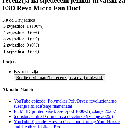
recenzija na sljedećem jeziku: hrvatski za
E3D Revo Micro Fan Duct
5,0
od 5 zvjezdica
5 zvjezdice
1
(100%)
4 zvjezdice
0
(0%)
3 zvjezdice
0
(0%)
2 zvjezdice
0
(0%)
1 zvjezdica
0
(0%)
1
ocjena
Bez recenzija.
Budite prvi i napišite recenziju za ovaj proizvod.
Aktualni članci:
YouTube epizoda: Polymaker PolyDryer: revolucionarno
sušenje i skladištenje filamenata!
FDM 3D printeri više klase ispod 1000€! (izdanje 2025.)
6 pristupačnih 3D printera za početnike (izdanje 2025.)
YouTube Episode: How to Clean and Unclog Your Nozzle
and Heatbreak Like a Pro!