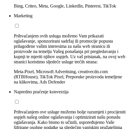
Bing, Criteo, Meta, Google, LinkedIn, Pinterest, TikTok
Marketing
Prihvaćanjem ovih usluga možemo Vam prikazati
oglašavanje, sponzorirani sadržaj ili promocije popusta
prilagođene vašim interesima za našu web stranicu ili
proizvode na temelju Vašeg ponašanja pri pregledavanju i
kupnji te mjeriti njihov uspjeh. Uz vaš pristanak, na ovoj web
stranici koristimo sljedeće usluge trećih strana:
Meta-Pixel, Microsoft Advertising, creativecdn.com
(RTBHouse), TikTok Pixel, Preporuke proizvoda temeljene
na klikovima, Ads Defender
Napredno praćenje konverzija
Prihvaćanjem ove usluge možemo bolje razumjeti i procijeniti
uspjeh našeg online oglašavanja i optimizirati našu ponudu
oglašavanja. Kako bismo to učinili, uspoređujemo Vaše
šifrirane osobne podatke sa sljedećim vanjskim pružateljima