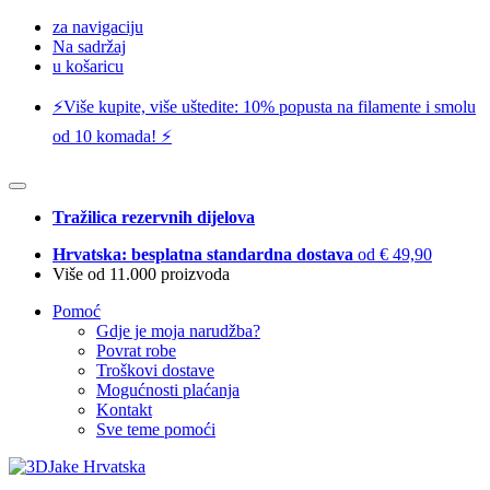
za navigaciju
Na sadržaj
u košaricu
⚡️Više kupite, više uštedite: 10% popusta na filamente i smolu
od 10 komada! ⚡️
Tražilica rezervnih dijelova
Hrvatska: besplatna standardna dostava
od € 49,90
Više od 11.000 proizvoda
Pomoć
Gdje je moja narudžba?
Povrat robe
Troškovi dostave
Mogućnosti plaćanja
Kontakt
Sve teme pomoći