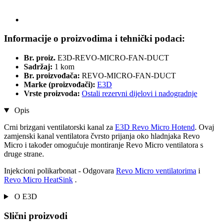
Informacije o proizvodima i tehnički podaci:
Br. proiz.
E3D-REVO-MICRO-FAN-DUCT
Sadržaj:
1 kom
Br. proizvođača:
REVO-MICRO-FAN-DUCT
Marke (proizvođači):
E3D
Vrste proizvoda:
Ostali rezervni dijelovi i nadogradnje
Opis
Crni brizgani ventilatorski kanal za
E3D Revo Micro Hotend
. Ovaj
zamjenski kanal ventilatora čvrsto prijanja oko hladnjaka Revo
Micro i također omogućuje montiranje Revo Micro ventilatora s
druge strane.
Injekcioni polikarbonat - Odgovara
Revo Micro ventilatorima
i
Revo Micro HeatSink
.
O E3D
Slični proizvodi