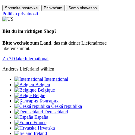
Spremite postavke
Prihvaćam
Samo obavezno
Politika privatnosti
Bist du im richtigen Shop?
Bitte wechsle zum Land
, das mit deiner Lieferadresse
übereinstimmt.
Zu 3DJake International
Anderes Lieferland wählen
International
Belgien
Belgique
België
България
Česká republika
Deutschland
España
France
Hrvatska
Ireland