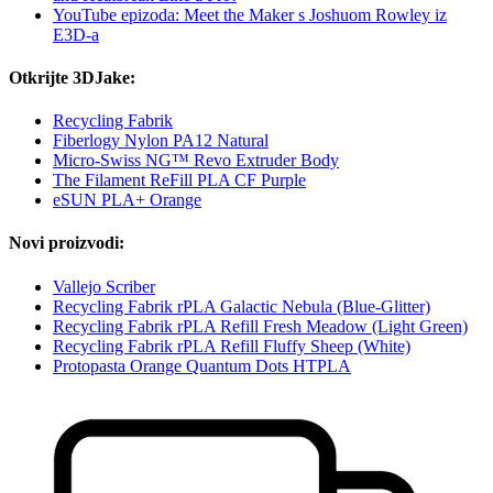
YouTube epizoda: Meet the Maker s Joshuom Rowley iz
E3D-a
Otkrijte 3DJake:
Recycling Fabrik
Fiberlogy Nylon PA12 Natural
Micro-Swiss NG™ Revo Extruder Body
The Filament ReFill PLA CF Purple
eSUN PLA+ Orange
Novi proizvodi:
Vallejo Scriber
Recycling Fabrik rPLA Galactic Nebula (Blue-Glitter)
Recycling Fabrik rPLA Refill Fresh Meadow (Light Green)
Recycling Fabrik rPLA Refill Fluffy Sheep (White)
Protopasta Orange Quantum Dots HTPLA