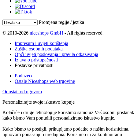
Promjena regije / jezika
© 2010-2026
niceshops GmbH
- All rights reserved.
Impresum i uvjeti korištenja
Zaštita osobnih podataka
Opći uvjeti poslovanja i pravila otkazivanja
Izjava o pristupačnosti
Postavke privatnosti
Poduzeće
Ostale Niceshops web trgovine
Odustati od ugovora
Personalizirajte svoje iskustvo kupnje
Kolačiće i druge tehnologije koristimo samo uz Vaš osobni pristanak
kako bismo Vam ponudili personalizirano iskustvo kupnje.
Kako bismo to postigli, prikupljamo podatke o našim korisnicima,
njihovom ponašanju i uređajima. Koristimo ih za kontinuiranu