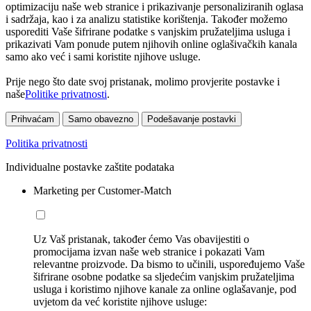
optimizaciju naše web stranice i prikazivanje personaliziranih oglasa
i sadržaja, kao i za analizu statistike korištenja. Također možemo
usporediti Vaše šifrirane podatke s vanjskim pružateljima usluga i
prikazivati Vam ponude putem njihovih online oglašivačkih kanala
samo ako već i sami koristite njihove usluge.
Prije nego što date svoj pristanak, molimo provjerite postavke i
naše
Politike privatnosti
.
Prihvaćam
Samo obavezno
Podešavanje postavki
Politika privatnosti
Individualne postavke zaštite podataka
Marketing per Customer-Match
Uz Vaš pristanak, također ćemo Vas obavijestiti o
promocijama izvan naše web stranice i pokazati Vam
relevantne proizvode. Da bismo to učinili, uspoređujemo Vaše
šifrirane osobne podatke sa sljedećim vanjskim pružateljima
usluga i koristimo njihove kanale za online oglašavanje, pod
uvjetom da već koristite njihove usluge: