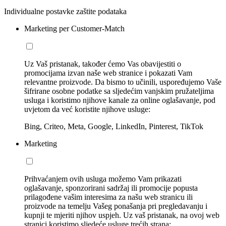
Individualne postavke zaštite podataka
Marketing per Customer-Match
Uz Vaš pristanak, također ćemo Vas obavijestiti o
promocijama izvan naše web stranice i pokazati Vam
relevantne proizvode. Da bismo to učinili, uspoređujemo Vaše
šifrirane osobne podatke sa sljedećim vanjskim pružateljima
usluga i koristimo njihove kanale za online oglašavanje, pod
uvjetom da već koristite njihove usluge:
Bing, Criteo, Meta, Google, LinkedIn, Pinterest, TikTok
Marketing
Prihvaćanjem ovih usluga možemo Vam prikazati
oglašavanje, sponzorirani sadržaj ili promocije popusta
prilagođene vašim interesima za našu web stranicu ili
proizvode na temelju Vašeg ponašanja pri pregledavanju i
kupnji te mjeriti njihov uspjeh. Uz vaš pristanak, na ovoj web
stranici koristimo sljedeće usluge trećih strana: