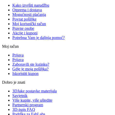
Kako izvršiti narudžbu
Otprema i dostava
Mogućnosti plaćanja
Povrat pošiljke
Moj korisnički račun
Pravne osobe
Akcije i kuponi
Potrebna Vam je daljnja pomoć?
Moj račun
Prijava
Prijava
Zaboravili ste lozinku?
Gdje je moja pošiljka?
Iskoristiti kupon
Dobro je znati
3DJake postavke materijala
Savjetnik
Više kupite, više uštedite
Partnerski program
3D-ispis FAQ
Podrška za FabLabs