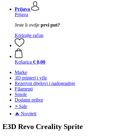
Prijava
Prijava
Jeste li ovdje
prvi put?
Kreirajte račun
Košarica
€ 0,00
Marke
3D printeri i više
Rezervni dijelovi i nadogradnje
Filamenti
Smole
Dodatni pribor
⚡ Sale
🔥 Noviteti
E3D Revo Creality Sprite