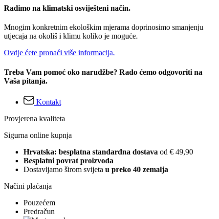
Radimo na klimatski osviješteni način.
Mnogim konkretnim ekološkim mjerama doprinosimo smanjenju
utjecaja na okoliš i klimu koliko je moguće.
Ovdje ćete pronaći više informacija.
Treba Vam pomoć oko narudžbe? Rado ćemo odgovoriti na
Vaša pitanja.
Kontakt
Provjerena kvaliteta
Sigurna online kupnja
Hrvatska: besplatna standardna dostava
od € 49,90
Besplatni povrat proizvoda
Dostavljamo širom svijeta
u preko 40 zemalja
Načini plaćanja
Pouzećem
Predračun