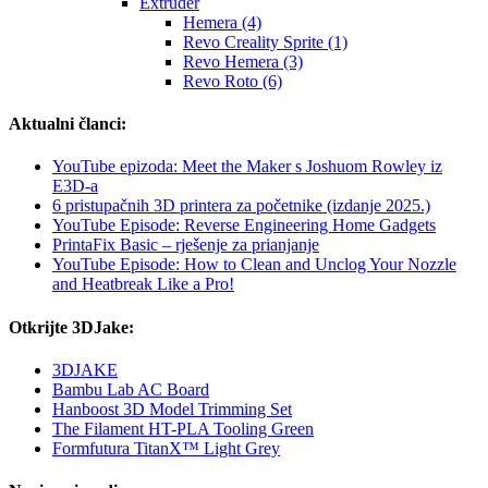
Extruder
Hemera (4)
Revo Creality Sprite (1)
Revo Hemera (3)
Revo Roto (6)
Aktualni članci:
YouTube epizoda: Meet the Maker s Joshuom Rowley iz
E3D-a
6 pristupačnih 3D printera za početnike (izdanje 2025.)
YouTube Episode: Reverse Engineering Home Gadgets
PrintaFix Basic – rješenje za prianjanje
YouTube Episode: How to Clean and Unclog Your Nozzle
and Heatbreak Like a Pro!
Otkrijte 3DJake:
3DJAKE
Bambu Lab AC Board
Hanboost 3D Model Trimming Set
The Filament HT-PLA Tooling Green
Formfutura TitanX™ Light Grey