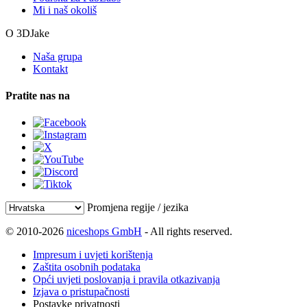
Mi i naš okoliš
O 3DJake
Naša grupa
Kontakt
Pratite nas na
Promjena regije / jezika
© 2010-2026
niceshops GmbH
- All rights reserved.
Impresum i uvjeti korištenja
Zaštita osobnih podataka
Opći uvjeti poslovanja i pravila otkazivanja
Izjava o pristupačnosti
Postavke privatnosti