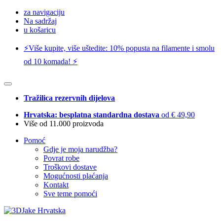
za navigaciju
Na sadržaj
u košaricu
⚡️Više kupite, više uštedite: 10% popusta na filamente i smolu
od 10 komada! ⚡️
Tražilica rezervnih dijelova
Hrvatska: besplatna standardna dostava
od € 49,90
Više od 11.000 proizvoda
Pomoć
Gdje je moja narudžba?
Povrat robe
Troškovi dostave
Mogućnosti plaćanja
Kontakt
Sve teme pomoći