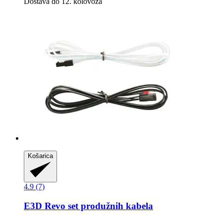
Dostava do 12. kolovoza
Košarica
4.9 (7)
E3D
Revo set produžnih kabela