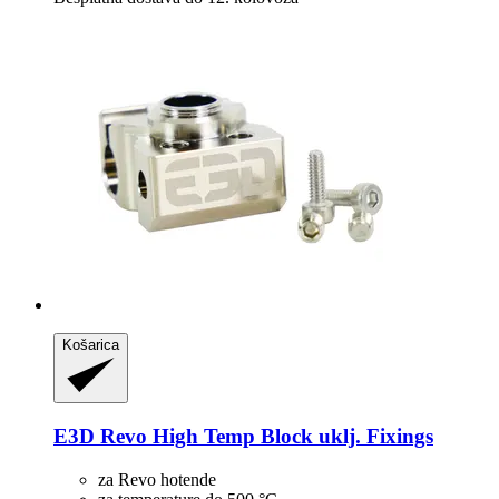
Košarica
E3D
Revo High Temp Block uklj. Fixings
za Revo hotende