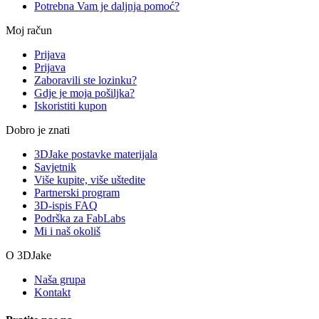
Potrebna Vam je daljnja pomoć?
Moj račun
Prijava
Prijava
Zaboravili ste lozinku?
Gdje je moja pošiljka?
Iskoristiti kupon
Dobro je znati
3DJake postavke materijala
Savjetnik
Više kupite, više uštedite
Partnerski program
3D-ispis FAQ
Podrška za FabLabs
Mi i naš okoliš
O 3DJake
Naša grupa
Kontakt