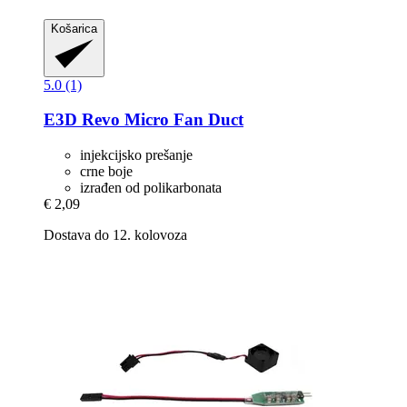
Košarica
5.0 (1)
E3D
Revo Micro Fan Duct
injekcijsko prešanje
crne boje
izrađen od polikarbonata
€ 2,09
Dostava do 12. kolovoza