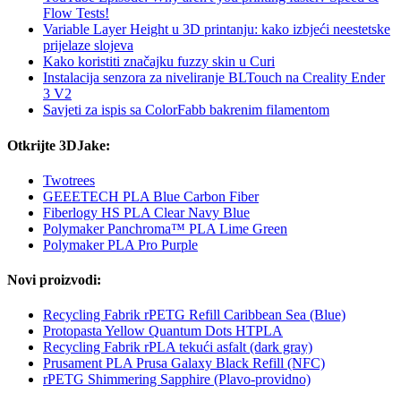
Flow Tests!
Variable Layer Height u 3D printanju: kako izbjeći neestetske
prijelaze slojeva
Kako koristiti značajku fuzzy skin u Curi
Instalacija senzora za niveliranje BLTouch na Creality Ender
3 V2
Savjeti za ispis sa ColorFabb bakrenim filamentom
Otkrijte 3DJake:
Twotrees
GEEETECH PLA Blue Carbon Fiber
Fiberlogy HS PLA Clear Navy Blue
Polymaker Panchroma™ PLA Lime Green
Polymaker PLA Pro Purple
Novi proizvodi:
Recycling Fabrik rPETG Refill Caribbean Sea (Blue)
Protopasta Yellow Quantum Dots HTPLA
Recycling Fabrik rPLA tekući asfalt (dark gray)
Prusament PLA Prusa Galaxy Black Refill (NFC)
rPETG Shimmering Sapphire (Plavo-providno)