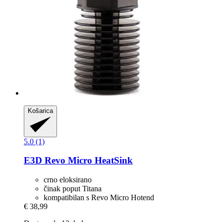
Košarica
5.0 (1)
E3D
Revo Micro HeatSink
crno eloksirano
činak poput Titana
kompatibilan s Revo Micro Hotend
€ 38,99