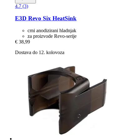
4.7 (3)
E3D
Revo Six HeatSink
crni anodizirani hladnjak
za proizvode Revo-serije
€ 38,99
Dostava do 12. kolovoza