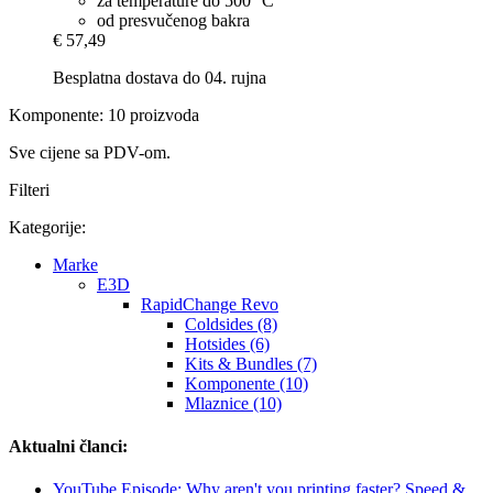
za temperature do 500 °C
od presvučenog bakra
€ 57,49
Besplatna dostava do 04. rujna
Komponente: 10 proizvoda
Sve cijene sa PDV-om.
Filteri
Kategorije:
Marke
E3D
RapidChange Revo
Coldsides (8)
Hotsides (6)
Kits & Bundles (7)
Komponente (10)
Mlaznice (10)
Aktualni članci:
YouTube Episode: Why aren't you printing faster? Speed &