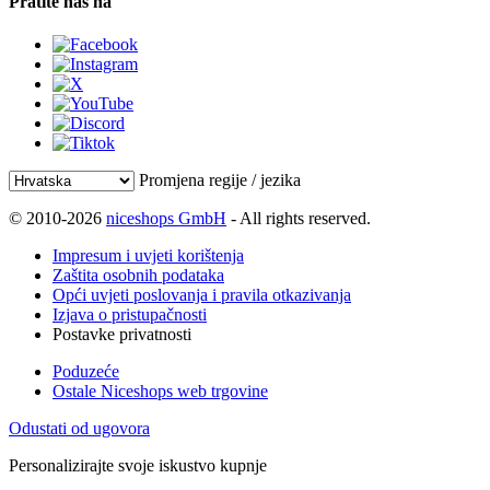
Pratite nas na
Promjena regije / jezika
© 2010-2026
niceshops GmbH
- All rights reserved.
Impresum i uvjeti korištenja
Zaštita osobnih podataka
Opći uvjeti poslovanja i pravila otkazivanja
Izjava o pristupačnosti
Postavke privatnosti
Poduzeće
Ostale Niceshops web trgovine
Odustati od ugovora
Personalizirajte svoje iskustvo kupnje