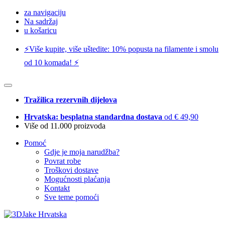
za navigaciju
Na sadržaj
u košaricu
⚡️Više kupite, više uštedite: 10% popusta na filamente i smolu
od 10 komada! ⚡️
Tražilica rezervnih dijelova
Hrvatska: besplatna standardna dostava
od € 49,90
Više od 11.000 proizvoda
Pomoć
Gdje je moja narudžba?
Povrat robe
Troškovi dostave
Mogućnosti plaćanja
Kontakt
Sve teme pomoći