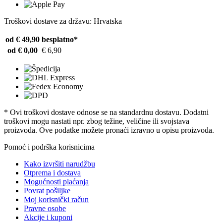
Troškovi dostave za državu: Hrvatska
od € 49,90
besplatno*
od € 0,00
€ 6,90
* Ovi troškovi dostave odnose se na standardnu ​​dostavu. Dodatni
troškovi mogu nastati npr. zbog težine, veličine ili svojstava
proizvoda. Ove podatke možete pronaći izravno u opisu proizvoda.
Pomoć i podrška korisnicima
Kako izvršiti narudžbu
Otprema i dostava
Mogućnosti plaćanja
Povrat pošiljke
Moj korisnički račun
Pravne osobe
Akcije i kuponi