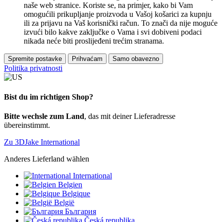
naše web stranice. Koriste se, na primjer, kako bi Vam
omogućili prikupljanje proizvoda u Vašoj košarici za kupnju
ili za prijavu na Vaš korisnički račun. To znači da nije moguće
izvući bilo kakve zaključke o Vama i svi dobiveni podaci
nikada neće biti proslijeđeni trećim stranama.
Spremite postavke
Prihvaćam
Samo obavezno
Politika privatnosti
Bist du im richtigen Shop?
Bitte wechsle zum Land
, das mit deiner Lieferadresse
übereinstimmt.
Zu 3DJake International
Anderes Lieferland wählen
International
Belgien
Belgique
België
България
Česká republika