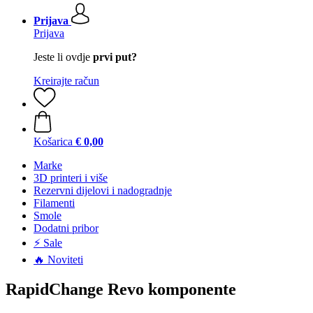
Prijava
Prijava
Jeste li ovdje
prvi put?
Kreirajte račun
Košarica
€ 0,00
Marke
3D printeri i više
Rezervni dijelovi i nadogradnje
Filamenti
Smole
Dodatni pribor
⚡ Sale
🔥 Noviteti
RapidChange Revo komponente