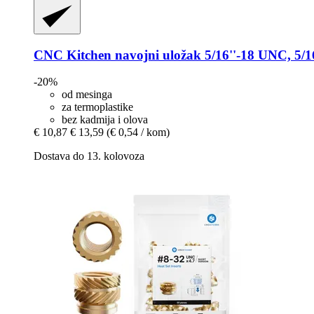
CNC Kitchen
navojni uložak 5/16''-​18 UNC, 5/1
-20%
od mesinga
za termoplastike
bez kadmija i olova
€ 10,87
€ 13,59
(€ 0,54 / kom)
Dostava do 13. kolovoza