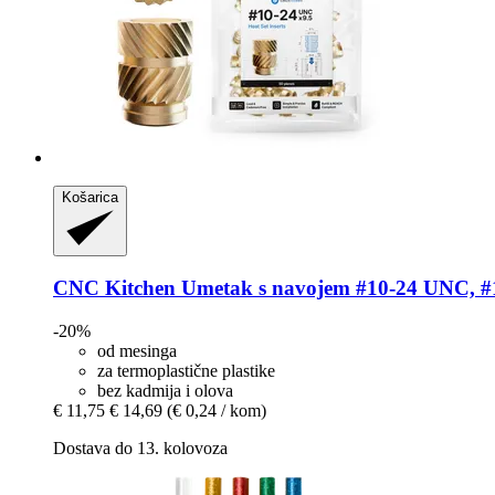
Košarica
CNC Kitchen
Umetak s navojem #10-​24 UNC, #1
-20%
od mesinga
za termoplastične plastike
bez kadmija i olova
€ 11,75
€ 14,69
(€ 0,24 / kom)
Dostava do 13. kolovoza