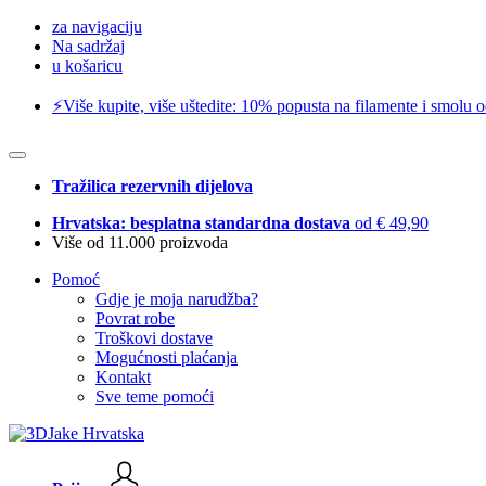
za navigaciju
Na sadržaj
u košaricu
⚡️Više kupite, više uštedite: 10% popusta na filamente i smolu 
Tražilica rezervnih dijelova
Hrvatska: besplatna standardna dostava
od € 49,90
Više od 11.000 proizvoda
Pomoć
Gdje je moja narudžba?
Povrat robe
Troškovi dostave
Mogućnosti plaćanja
Kontakt
Sve teme pomoći