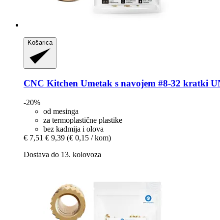
Košarica
CNC Kitchen
Umetak s navojem #8-​32 kratki UN
-20%
od mesinga
za termoplastične plastike
bez kadmija i olova
€ 7,51
€ 9,39
(€ 0,15 / kom)
Dostava do 13. kolovoza