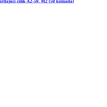
hrđajući čelik A2-​50, M2 (50 komada)