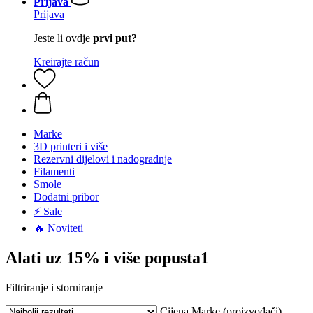
Prijava
Prijava
Jeste li ovdje
prvi put?
Kreirajte račun
Marke
3D printeri i više
Rezervni dijelovi i nadogradnje
Filamenti
Smole
Dodatni pribor
⚡ Sale
🔥 Noviteti
Alati uz 15% i više popusta1
Filtriranje i storniranje
Cijena
Marke (proizvođači)