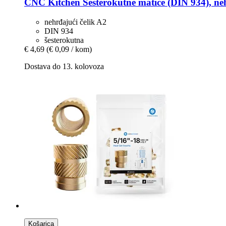
CNC Kitchen
Šesterokutne matice (DIN 934), ne
nehrđajući čelik A2
DIN 934
šesterokutna
€ 4,69
(€ 0,09 / kom)
Dostava do 13. kolovoza
Košarica